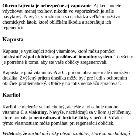
Okrem fajčenia je nebezpečné aj vapovanie
. Aj keď budete
vdychovať menej toxínov, nikotín vo vaporizéroch je stále
návykový. Navyše, v roztokoch sa nachádza veľké množstvo
chemických látok, ktoré obličkám škodia a zabraňujú ich
regenerácii.
Kapusta
Kapusta je vynikajúci zdroj vitamínov, ktoré môžu pomôcť
odstrániť zápal obličiek
a
posilňovať imunitný systém
. To všetko
je potrebné k tomu, aby ste vaše obličky zregenerovali.
Kapusta je plná vitamínov
A a C
, pričom obsahuje malé množstvo
draslíka. Zvýšený príjem draslíka môže byť pre ľudí s ochorením
obličiek problematický. Obličky ho totiž nedokážu spracovať.
Karfiol
Karfiol je nielenže veľmi chutný, ale ešte aj obsahuje mnoho
vitamínu
C a vlákniny
. Navyše, nachádzajú sa v ňom aj zlúčeniny,
ktoré pomáhajú
neutralizovať toxické látky
v pečeni. Vďaka
týmto vlastnostiam môže pomáhať pri regenerácii obličiek.
Vedeli ste, že
karfiol má nízky obsah oxalátov, ktoré sa nachádzajú