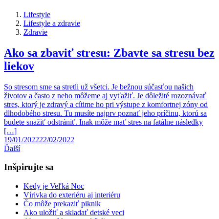
Lifestyle
Lifestyle a zdravie
Zdravie
Ako sa zbaviť stresu: Zbavte sa stresu bez
liekov
So stresom sme sa stretli už všetci. Je bežnou súčasťou našich
životov a často z neho môžeme aj vyťažiť. Je dôležité rozoznávať
stres, ktorý je zdravý a cítime ho pri výstupe z komfortnej zóny od
dlhodobého stresu. Tu musíte najprv poznať jeho príčinu, ktorú sa
budete snažiť odstrániť. Inak môže mať stres na fatálne následky
[…]
19/01/2022
22/02/2022
Ďalší
Inšpirujte sa
Kedy je Veľká Noc
Vírivka do exteriéru aj interiéru
Čo môže prekaziť piknik
Ako uložiť a skladať detské veci