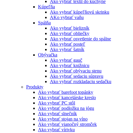
Ako vybrať textil do kuchyne
Kúpeľňa
Ako vybrať kúpeľňovú skrinku
AKo vybrať vaňu
Spálňa
Ako vybrať bielizník
Ako vybrať obliečky
Ako vybrať osvetlenie do spálne
Ako vybrať posteľ
Ako vybrať šatník
Obývačka
Ako vybrať gauč
Ako vybrať knižnicu
Ako vybrať obývaciu stenu
Ako vybrať sedaciu súpravu
Ako vybrať rozkladaciu sedačku
Produkty
Ako vybrať barefoot topánky
Ako vybrať kancelárske kreslo
Ako vybrať PC stôl
Ako vybrať podložku na jógu
Ako vybrať slnečník
Ako vybrať stojan na víno
Ako vybrať vianočný stromček
Ako vybrať vírivku