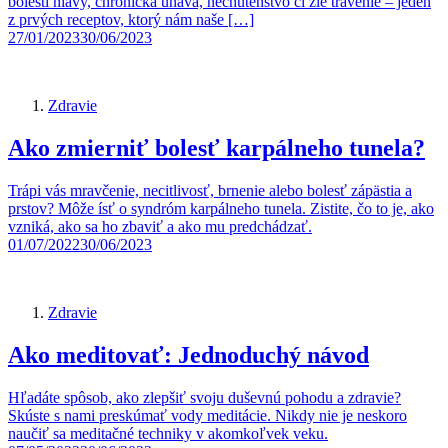
bolesti hlavy, chronická únava, nechutenstvo či zlé trávenie – jeden
z prvých receptov, ktorý nám naše […]
27/01/2023
30/06/2023
Zdravie
Ako zmierniť bolesť karpálneho tunela?
Trápi vás mravčenie, necitlivosť, brnenie alebo bolesť zápästia a
prstov? Môže ísť o syndróm karpálneho tunela. Zistite, čo to je, ako
vzniká, ako sa ho zbaviť a ako mu predchádzať.
01/07/2022
30/06/2023
Zdravie
Ako meditovať: Jednoduchý návod
Hľadáte spôsob, ako zlepšiť svoju duševnú pohodu a zdravie?
Skúste s nami preskúmať vody meditácie. Nikdy nie je neskoro
naučiť sa meditačné techniky v akomkoľvek veku.