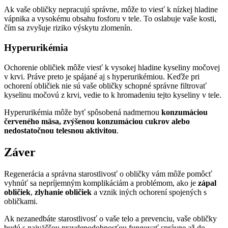
Ak vaše obličky nepracujú správne, môže to viesť k nízkej hladine
vápnika a vysokému obsahu fosforu v tele. To oslabuje vaše kosti,
čím sa zvyšuje riziko výskytu zlomenín.
Hyperurikémia
Ochorenie obličiek môže viesť k vysokej hladine kyseliny močovej
v krvi. Práve preto je spájané aj s hyperurikémiou. Keďže pri
ochorení obličiek nie sú vaše obličky schopné správne filtrovať
kyselinu močovú z krvi, vedie to k hromadeniu tejto kyseliny v tele.
Hyperurikémia môže byť spôsobená nadmernou
konzumáciou
červeného mäsa, zvýšenou konzumáciou cukrov alebo
nedostatočnou telesnou aktivitou
.
Záver
Regenerácia a správna starostlivosť o obličky vám môže pomôcť
vyhnúť sa nepríjemným komplikáciám a problémom, ako je
zápal
obličiek
,
zlyhanie obličiek
a vznik iných ochorení spojených s
obličkami.
Ak nezanedbáte starostlivosť o vaše telo a prevenciu, vaše obličky
budú s najväčšou pravdepodobnosťou fungovať správne až do