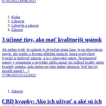
07/05/2022
30/06/2023
Krása
Lifestyle
Lifestyle a zdravie
Zdravie
3 účinné tipy, ako mať kvalitnejší spánok
Ak niekto tvrdí, že spánok je zbytočná strata času, je na obrovskom
omyle. Ide totižto o životne dôležitú funkciu, ktorá ovplyvňuje
fyzické aj duševné zdravie, a to v obrovskej miere. Nepriaznivé
zmeny v organizme a psychike môžu nastať pri znížení kvality alebo
kvantity spánku, teda nielen pri jeho úplnej absencii. Veď kto by
nezažil aspoň […]
17/08/2021
25/12/2022
Zdravie
CBD kvapky: Ako ich užívať a aké sú ich