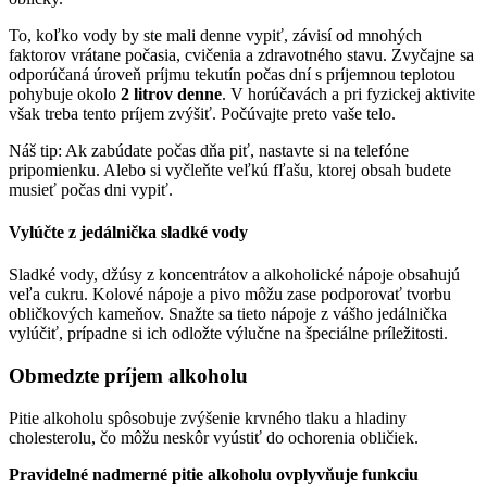
To, koľko vody by ste mali denne vypiť, závisí od mnohých
faktorov vrátane počasia, cvičenia a zdravotného stavu. Zvyčajne sa
odporúčaná úroveň príjmu tekutín počas dní s príjemnou teplotou
pohybuje okolo
2 litrov denne
. V horúčavách a pri fyzickej aktivite
však treba tento príjem zvýšiť. Počúvajte preto vaše telo.
Náš tip: Ak zabúdate počas dňa piť, nastavte si na telefóne
pripomienku. Alebo si vyčleňte veľkú fľašu, ktorej obsah budete
musieť počas dni vypiť.
Vylúčte z jedálnička sladké vody
Sladké vody, džúsy z koncentrátov a alkoholické nápoje obsahujú
veľa cukru. Kolové nápoje a pivo môžu zase podporovať tvorbu
obličkových kameňov. Snažte sa tieto nápoje z vášho jedálnička
vylúčiť, prípadne si ich odložte výlučne na špeciálne príležitosti.
Obmedzte príjem alkoholu
Pitie alkoholu spôsobuje zvýšenie krvného tlaku a hladiny
cholesterolu, čo môžu neskôr vyústiť do ochorenia obličiek.
Pravidelné nadmerné pitie alkoholu ovplyvňuje funkciu