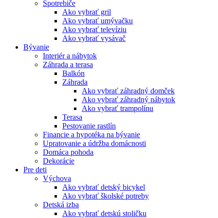
Spotrebiče
Ako vybrať gril
Ako vybrať umývačku
Ako vybrať televíziu
Ako vybrať vysávač
Bývanie
Interiér a nábytok
Záhrada a terasa
Balkón
Záhrada
Ako vybrať záhradný domček
Ako vybrať záhradný nábytok
Ako vybrať trampolínu
Terasa
Pestovanie rastlín
Financie a hypotéka na bývanie
Upratovanie a údržba domácnosti
Domáca pohoda
Dekorácie
Pre deti
Výchova
Ako vybrať detský bicykel
Ako vybrať školské potreby
Detská izba
Ako vybrať detskú stoličku