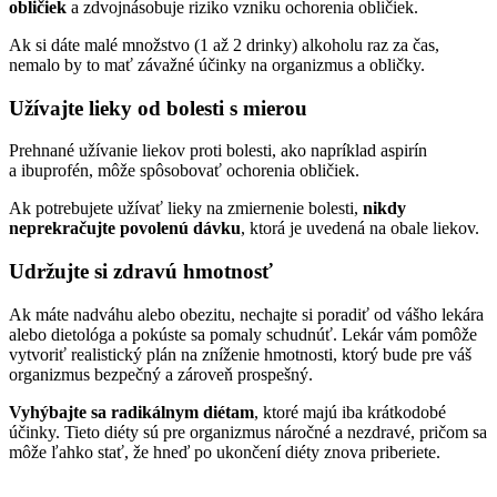
obličiek
a zdvojnásobuje riziko vzniku ochorenia obličiek.
Ak si dáte malé množstvo (1 až 2 drinky) alkoholu raz za čas,
nemalo by to mať závažné účinky na organizmus a obličky.
Užívajte lieky od bolesti s mierou
Prehnané užívanie liekov proti bolesti, ako napríklad aspirín
a ibuprofén, môže spôsobovať ochorenia obličiek.
Ak potrebujete užívať lieky na zmiernenie bolesti,
nikdy
neprekračujte povolenú dávku
, ktorá je uvedená na obale liekov.
Udržujte si zdravú hmotnosť
Ak máte nadváhu alebo obezitu, nechajte si poradiť od vášho lekára
alebo dietológa a pokúste sa pomaly schudnúť. Lekár vám pomôže
vytvoriť realistický plán na zníženie hmotnosti, ktorý bude pre váš
organizmus bezpečný a zároveň prospešný.
Vyhýbajte sa radikálnym diétam
, ktoré majú iba krátkodobé
účinky. Tieto diéty sú pre organizmus náročné a nezdravé, pričom sa
môže ľahko stať, že hneď po ukončení diéty znova priberiete.