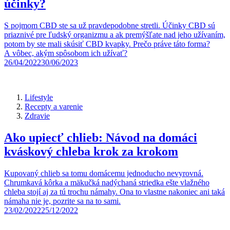
účinky?
S pojmom CBD ste sa už pravdepodobne stretli. Účinky CBD sú
priaznivé pre ľudský organizmu a ak premýšľate nad jeho užívaním,
potom by ste mali skúsiť CBD kvapky. Prečo práve táto forma?
A vôbec, akým spôsobom ich užívať?
26/04/2022
30/06/2023
Lifestyle
Recepty a varenie
Zdravie
Ako upiecť chlieb: Návod na domáci
kváskový chleba krok za krokom
Kupovaný chlieb sa tomu domácemu jednoducho nevyrovná.
Chrumkavá kôrka a mäkučká nadýchaná striedka ešte vlažného
chleba stojí aj za tú trochu námahy. Ona to vlastne nakoniec ani taká
námaha nie je, pozrite sa na to sami.
23/02/2022
25/12/2022