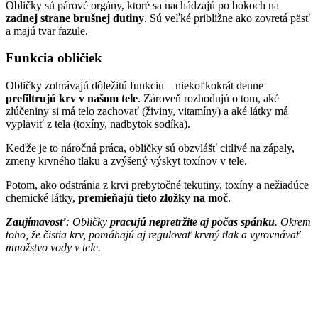
Obličky sú párové orgány, ktoré sa nachádzajú po bokoch na
zadnej strane brušnej dutiny
. Sú veľké približne ako zovretá päsť
a majú tvar fazule.
Funkcia obličiek
Obličky zohrávajú dôležitú funkciu – niekoľkokrát denne
prefiltrujú krv v našom tele
. Zároveň rozhodujú o tom, aké
zlúčeniny si má telo zachovať (živiny, vitamíny) a aké látky má
vyplaviť z tela (toxíny, nadbytok sodíka).
Keďže je to náročná práca, obličky sú obzvlášť citlivé na zápaly,
zmeny krvného tlaku a zvýšený výskyt toxínov v tele.
Potom, ako odstránia z krvi prebytočné tekutiny, toxíny a nežiadúce
chemické látky,
premieňajú tieto zložky na moč
.
Zaujímavosť
: Obličky
pracujú nepretržite aj počas spánku
. Okrem
toho, že čistia krv, pomáhajú aj regulovať krvný tlak a vyrovnávať
množstvo vody v tele.