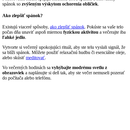
spánok so
zvýšeným výskytom ochorenia obličiek
.
Ako zlepšiť spánok?
Existujú viaceré spôsoby,
ako zlepšiť spánok
. Pokúste sa vaše telo
počas dňa unaviť aspoň miernou
fyzickou aktivitou
a večerajte iba
ľahké jedlo
.
Vytvorte si večerný upokojujúci rituál, aby ste telu vyslali signál, že
sa blíži spánok. Môžete použiť relaxačnú hudbu či esenciálne oleje,
alebo skúsiť
meditovať
.
Vo večerných hodinách sa
vyhýbajte modrému svetlu z
obrazoviek
a naplánujte si deň tak, aby ste večer nemuseli pozerať
do počítača alebo telefónu.