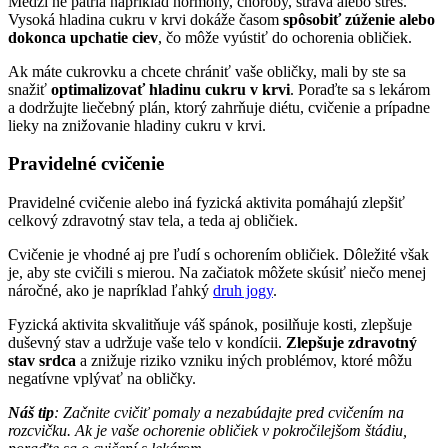
Medzi ne patria napríklad hormóny, choroby, strava alebo stres.
Vysoká hladina cukru v krvi dokáže časom
spôsobiť zúženie alebo
dokonca upchatie ciev
, čo môže vyústiť do ochorenia obličiek.
Ak máte cukrovku a chcete chrániť vaše obličky, mali by ste sa
snažiť
optimalizovať hladinu cukru v krvi
. Poraďte sa s lekárom
a dodržujte liečebný plán, ktorý zahrňuje diétu, cvičenie a prípadne
lieky na znižovanie hladiny cukru v krvi.
Pravidelné cvičenie
Pravidelné cvičenie alebo iná fyzická aktivita pomáhajú zlepšiť
celkový zdravotný stav tela, a teda aj obličiek.
Cvičenie je vhodné aj pre ľudí s ochorením obličiek. Dôležité však
je, aby ste cvičili s mierou. Na začiatok môžete skúsiť niečo menej
náročné, ako je napríklad ľahký
druh jogy
.
Fyzická aktivita skvalitňuje váš spánok, posilňuje kosti, zlepšuje
duševný stav a udržuje vaše telo v kondícii.
Zlepšuje zdravotný
stav srdca
a znižuje riziko vzniku iných problémov, ktoré môžu
negatívne vplývať na obličky.
Náš tip
: Začnite cvičiť pomaly a nezabúdajte pred cvičením na
rozcvičku. Ak je vaše ochorenie obličiek v pokročilejšom štádiu,