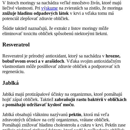
V listoch moringy sa nachádza veľké množstvo živín, ktoré majú
liečivé vlastnosti. Pri
výskume
na zvieratách sa zistilo, že moringa
znižuje hladinu odpadových látok
v krvi a vďaka tomu má
potenciál zlepšovať zdravie obličiek.
Štúdie taktiež naznačujú, že extrakt z listov moringy môže
eliminovať toxicitu obličiek spôsobenú niektorými liekmi.
Resveratrol
Resveratrol je prírodný antioxidant, ktorý sa nachádza v
hrozne,
bobuľovom ovocí a v arašidoch
. Vďaka svojim antioxidačným
vlastnostiam môže posilňovať zdravie obličiek a podporovať ich
regeneráciu.
Jablká
Jablká majú protizápalové účinky na organizmus, ktoré pomáhajú
hojiť zápal obličiek. Taktiež
zabraňujú rastu baktérií v obličkách
a
pomáhajú udržiavať kyslosť moču
.
Jablká obsahujú vlákninu nazývanú
pektín
, ktorá má veľa
zdravotných účinkov na celý organizmus, vrátane obličiek.
Pomáhajú znižovať hladinu cholesterolu a cukru v krvi. Pektín zase