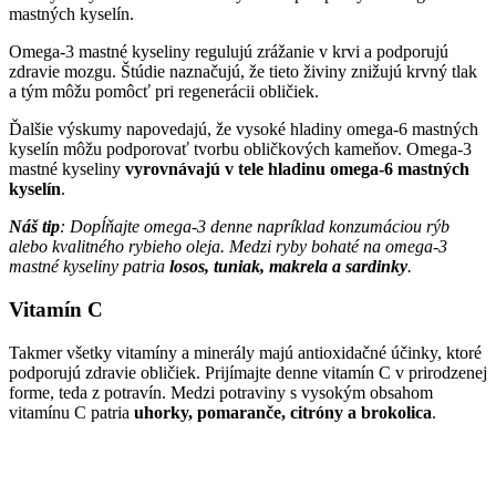
mastných kyselín.
Omega-3 mastné kyseliny regulujú zrážanie v krvi a podporujú
zdravie mozgu. Štúdie naznačujú, že tieto živiny znižujú krvný tlak
a tým môžu pomôcť pri regenerácii obličiek.
Ďalšie výskumy napovedajú, že vysoké hladiny omega-6 mastných
kyselín môžu podporovať tvorbu obličkových kameňov. Omega-3
mastné kyseliny
vyrovnávajú v tele hladinu omega-6 mastných
kyselín
.
Náš tip
: Dopĺňajte omega-3 denne napríklad konzumáciou rýb
alebo kvalitného rybieho oleja. Medzi ryby bohaté na omega-3
mastné kyseliny patria
losos, tuniak, makrela a sardinky
.
Vitamín C
Takmer všetky vitamíny a minerály majú antioxidačné účinky, ktoré
podporujú zdravie obličiek. Prijímajte denne vitamín C v prirodzenej
forme, teda z potravín. Medzi potraviny s vysokým obsahom
vitamínu C patria
uhorky, pomaranče, citróny a brokolica
.