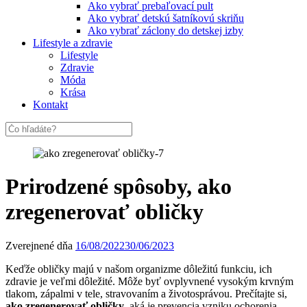
Ako vybrať prebaľovací pult
Ako vybrať detskú šatníkovú skriňu
Ako vybrať záclony do detskej izby
Lifestyle a zdravie
Lifestyle
Zdravie
Móda
Krása
Kontakt
Prirodzené spôsoby, ako
zregenerovať obličky
Zverejnené dňa
16/08/2022
30/06/2023
Keďže obličky majú v našom organizme dôležitú funkciu, ich
zdravie je veľmi dôležité. Môže byť ovplyvnené vysokým krvným
tlakom, zápalmi v tele, stravovaním a životosprávou. Prečítajte si,
ako zregenerovať obličky
, aká je prevencia vzniku ochorenia