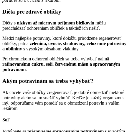
poraďte sa o cvičení s lekárom.
Diéta pre zdravé obličky
Diéty s
nízkym až miernym príjmom bielkovín
môžu
predchádzať ochoreniam obličiek a taktiež ich riešiť.
Medzi najlepšie potraviny, ktoré dokážu prirodzene regenerovať
obličky, patria
zelenina, ovocie, strukoviny, celozrnné potraviny
a obilniny
s vysokým obsahom vlákniny.
Pri chronickom ochorení obličiek sa treba vyhýbať najmä
rafinovanému cukru, soli, červenému mäsu a spracovaným
potravinám
.
Akým potravinám sa treba vyhýbať?
Ak chcete vaše obličky zregenerovať, je dobré obmedziť niektoré
potraviny alebo sa im snažiť vyhnúť. Keďže je každý organizmus
iný, odporúčame vám poradiť sa o obmedzení potravín s vaším
lekárom.
Soľ
Vyhýbajte sa
priemyselne spracovaným potravinám
s vysokým