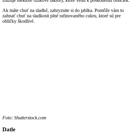
znižuje niektoré rizikové faktory, ktoré vedú k poškodeniu obličiek.
Ak máte chuť na sladké, zahryznite si do jablka. Pomôže vám to
zahnať chuť na sladkosti plné rafinovaného cukru, ktoré sú pre
obličky škodlivé.
Foto: Shutterstock.com
Datle