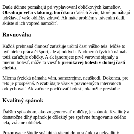
Datle účinne pomáhajú pri vyplavovaní obličkových kameňov.
Obsahujú veľa vlákniny, horčíku
a ďalších živín, ktoré pomáhajú
udržiavať vaše obličky zdravé. Ak máte problém s trávením datlí,
skúste si ich vopred namočiť.
Rovnováha
Každá prehnaná činnosť zaťažuje určitú časť vášho tela. Môže to
byť nielen práca či šport, ale aj oddych. Nadmerná fyzická námaha
totiž zaťažuje obličky. A ak ignorujete prvé varovné signály a
miernu bolesť, môže to viesť k
prenikavej bolesti v dolnej časti
chrbta
.
Mierna fyzická námaha vám, samozrejme, neuškodí. Dokonca, pre
telo je prospešná. Nezabúdajte však v pravidelných intervaloch
oddychovať. Ak začnete pociťovať bolesť, okamžite prestaňte.
Kvalitný spánok
Ďalším spôsobom, ako zregenerovať obličky, je spánok. Kvalitný a
dostatočne dlhý spánok je dôležitý pre správne fungovanie celého
tela, vrátane obličiek.
Pozorovacie štúdie spájajú skrátenú dobu spánku a nekvalitný