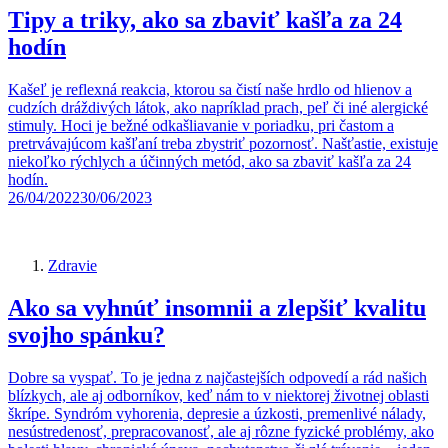
Tipy a triky, ako sa zbaviť kašľa za 24
hodín
Kašeľ je reflexná reakcia, ktorou sa čistí naše hrdlo od hlienov a
cudzích dráždivých látok, ako napríklad prach, peľ či iné alergické
stimuly. Hoci je bežné odkašliavanie v poriadku, pri častom a
pretrvávajúcom kašľaní treba zbystriť pozornosť. Našťastie, existuje
niekoľko rýchlych a účinných metód, ako sa zbaviť kašľa za 24
hodín.
26/04/2022
30/06/2023
Zdravie
Ako sa vyhnúť insomnii a zlepšiť kvalitu
svojho spánku?
Dobre sa vyspať. To je jedna z najčastejších odpovedí a rád našich
blízkych, ale aj odborníkov, keď nám to v niektorej životnej oblasti
škrípe. Syndróm vyhorenia, depresie a úzkosti, premenlivé nálady,
nesústredenosť, prepracovanosť, ale aj rôzne fyzické problémy, ako