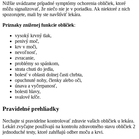
Nižšie uvádzame prípadné symptómy ochorenia obličiek, ktoré
môžu signalizovať, že niečo nie je v poriadku. Ak niektoré z nich
spozorujete, mali by ste navštíviť lekára.
Príznaky zníženej funkcie obličiek
:
vysoký krvný tlak,
penivý moč,
krv v moči,
nevoľnosť,
zvracanie,
problémy so spánkom,
strata chuti do jedla,
bolesť v oblasti dolnej časti chrbta,
opuchnuté nohy, členky alebo oči,
únava a vyčerpanosť,
bolesti hlavy,
svalové kŕče.
Pravidelné prehliadky
Nechajte si pravidelne kontrolovať zdravie vašich obličiek u lekára.
Lekári zvyčajne používajú na kontrolu zdravotného stavu obličiek 2
jednoduché testy, ktoré zahŕňajú odber moču a krvi.