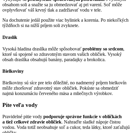
obsahom soli a snažte sa ju obmedzovať aj pri varení. Soľ môže
ovplyvňovať váš krvný tlak a zadržiavať vodu v tele.
Na dochutenie jedál použite viac byliniek a korenia. Po niekoľkých
týždňoch si na nižší príjem soli zvyknete.
Draslík
Vysoká hladina draslíka môže spôsobovať
problémy so srdcom
,
ktoré sú spojené so zdravotným stavom vašich obličiek. Vysoký
obsah draslíka obsahujú banány, paradajky a brokolica.
Bielkoviny
Bielkoviny sú síce pre telo dôležité, no nadmerný príjem bielkovín
môže zhoršovať zdravotný stav obličiek. Pokúste sa obmedziť
najmä konzumáciu červeného mäsa a mliečnych výrobkov.
Pite veľa vody
Pravidelné pitie vody
podporuje správne funkcie v obličkách
a tiež celkové zdravie obličiek
. Nahraďte sladké nápoje čistou
vodou. Voda totiž neobsahuje soľ a cukor, teda látky, ktoré zaťažujú
obličky.