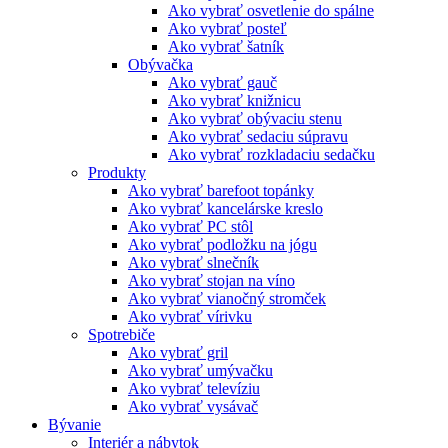
Ako vybrať osvetlenie do spálne
Ako vybrať posteľ
Ako vybrať šatník
Obývačka
Ako vybrať gauč
Ako vybrať knižnicu
Ako vybrať obývaciu stenu
Ako vybrať sedaciu súpravu
Ako vybrať rozkladaciu sedačku
Produkty
Ako vybrať barefoot topánky
Ako vybrať kancelárske kreslo
Ako vybrať PC stôl
Ako vybrať podložku na jógu
Ako vybrať slnečník
Ako vybrať stojan na víno
Ako vybrať vianočný stromček
Ako vybrať vírivku
Spotrebiče
Ako vybrať gril
Ako vybrať umývačku
Ako vybrať televíziu
Ako vybrať vysávač
Bývanie
Interiér a nábytok