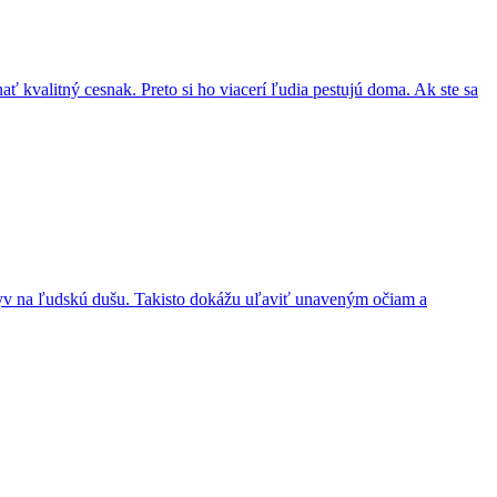
 kvalitný cesnak. Preto si ho viacerí ľudia pestujú doma. Ak ste sa
plyv na ľudskú dušu. Takisto dokážu uľaviť unaveným očiam a