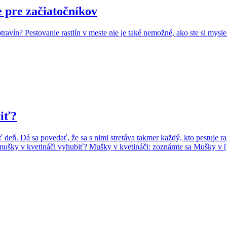
e pre začiatočníkov
ravín? Pestovanie rastlín v meste nie je také nemožné, ako ste si mysle
viť?
 deň. Dá sa povedať, že sa s nimi stretáva takmer každý, kto pestuje r
ko mušky v kvetináči vyhubiť? Mušky v kvetináči: zoznámte sa Mušky v