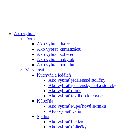
Preskočiť
na
obsah
Ako vybrať
Dom
Ako vybrať dvere
Ako vybrať klimatizáciu
Ako vybrať koberec
Ako vybrať nábytok
Ako vybrať podlahu
Miestnosti
Kuchyňa a jedáleň
Ako vybrať jedálenské stoličky
Ako vybrať jedálenský stôl a stoličky
Ako vybrať obrus
Ako vybrať textil do kuchyne
Kúpeľňa
Ako vybrať kúpeľňovú skrinku
AKo vybrať vaňu
Spálňa
Ako vybrať bielizník
Ako vybrať obliečky