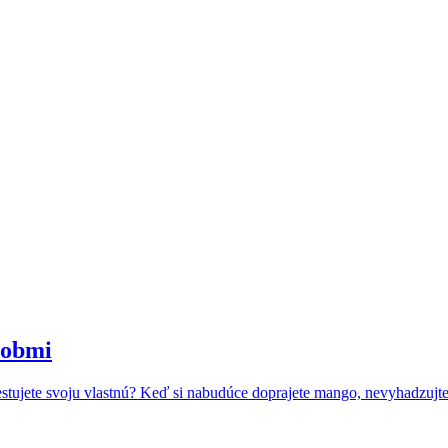
sobmi
ypestujete svoju vlastnú? Keď si nabudúce doprajete mango, nevyhadzuj