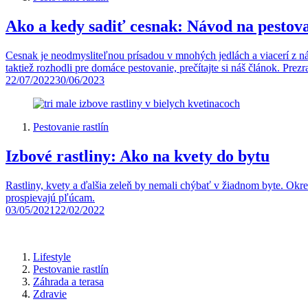
Ako a kedy sadiť cesnak: Návod na pestova
Cesnak je neodmysliteľnou prísadou v mnohých jedlách a viacerí z ná
taktiež rozhodli pre domáce pestovanie, prečítajte si náš článok. Pre
22/07/2022
30/06/2023
Pestovanie rastlín
Izbové rastliny: Ako na kvety do bytu
Rastliny, kvety a ďalšia zeleň by nemali chýbať v žiadnom byte. Okr
prospievajú pľúcam.
03/05/2021
22/02/2022
Lifestyle
Pestovanie rastlín
Záhrada a terasa
Zdravie