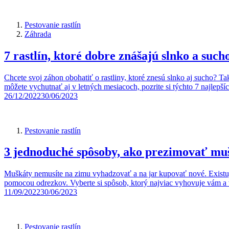
Pestovanie rastlín
Záhrada
7 rastlín, ktoré dobre znášajú slnko a such
Chcete svoj záhon obohatiť o rastliny, ktoré znesú slnko aj sucho? Tak
môžete vychutnať aj v letných mesiacoch, pozrite si týchto 7 najlepšíc
26/12/2022
30/06/2023
Pestovanie rastlín
3 jednoduché spôsoby, ako prezimovať mu
Muškáty nemusíte na zimu vyhadzovať a na jar kupovať nové. Existujú
pomocou odrezkov. Vyberte si spôsob, ktorý najviac vyhovuje vám 
11/09/2022
30/06/2023
Pestovanie rastlín