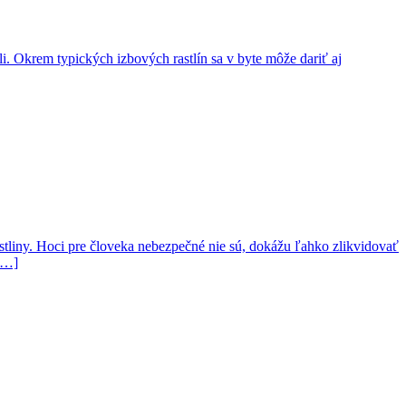
li. Okrem typických izbových rastlín sa v byte môže dariť aj
astliny. Hoci pre človeka nebezpečné nie sú, dokážu ľahko zlikvidovať
 […]