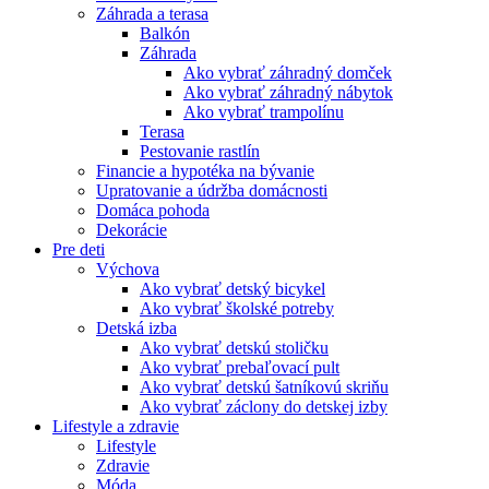
Záhrada a terasa
Balkón
Záhrada
Ako vybrať záhradný domček
Ako vybrať záhradný nábytok
Ako vybrať trampolínu
Terasa
Pestovanie rastlín
Financie a hypotéka na bývanie
Upratovanie a údržba domácnosti
Domáca pohoda
Dekorácie
Pre deti
Výchova
Ako vybrať detský bicykel
Ako vybrať školské potreby
Detská izba
Ako vybrať detskú stoličku
Ako vybrať prebaľovací pult
Ako vybrať detskú šatníkovú skriňu
Ako vybrať záclony do detskej izby
Lifestyle a zdravie
Lifestyle
Zdravie
Móda