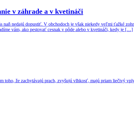
nie v záhrade a v kvetináči
s naň nedajú dopustiť. V obchodoch je však niekedy veľmi ťažké zohnať
zradíme vám, ako pestovať cesnak v pôde alebo v kvetináči, kedy je […]
em toho, že zachytávajú prach, zvyšujú vlhkosť, majú priam liečivý v