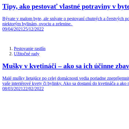
Tipy, ako pestovať vlastné potraviny v byt
Bývate v malom byte, ale snívate o pestovaní chutných a čerstvých pot
niektorým bylinám, ovociu a zelenine.
09/04/2021
25/12/2022
Pestovanie rastlín
Užitočné rady
Mušky v kvetináči – ako sa ich účinne zba
Malé mušky lietajúce po celej domácnosti vedia poriadne znepríjemniť
vaše interiérové kvety či bylinky. Ako sa dostanú do kvetináča a a
08/03/2021
22/02/2022