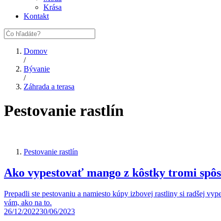
Krása
Kontakt
Domov
/
Bývanie
/
Záhrada a terasa
Pestovanie rastlín
Pestovanie rastlín
Ako vypestovať mango z kôstky tromi spô
Prepadli ste pestovaniu a namiesto kúpy izbovej rastliny si radšej v
vám, ako na to.
26/12/2022
30/06/2023