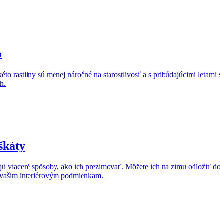
o
éto rastliny sú menej náročné na starostlivosť a s pribúdajúcimi letami
h.
škáty
 viaceré spôsoby, ako ich prezimovať. Môžete ich na zimu odložiť do 
a vašim interiérovým podmienkam.