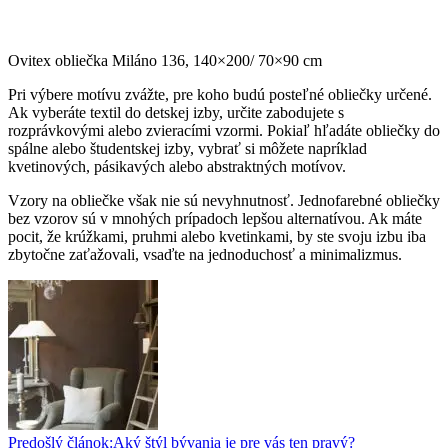
Ovitex obliečka Miláno 136, 140×200/ 70×90 cm
Pri výbere motívu zvážte, pre koho budú posteľné obliečky určené.
Ak vyberáte textil do detskej izby, určite zabodujete s
rozprávkovými alebo zvieracími vzormi. Pokiaľ hľadáte obliečky do
spálne alebo študentskej izby, vybrať si môžete napríklad
kvetinových, pásikavých alebo abstraktných motívov.
Vzory na obliečke však nie sú nevyhnutnosť. Jednofarebné obliečky
bez vzorov sú v mnohých prípadoch lepšou alternatívou. Ak máte
pocit, že krúžkami, pruhmi alebo kvetinkami, by ste svoju izbu iba
zbytočne zaťažovali, vsaďte na jednoduchosť a minimalizmus.
Predošlý článok:
Aký štýl bývania je pre vás ten pravý?