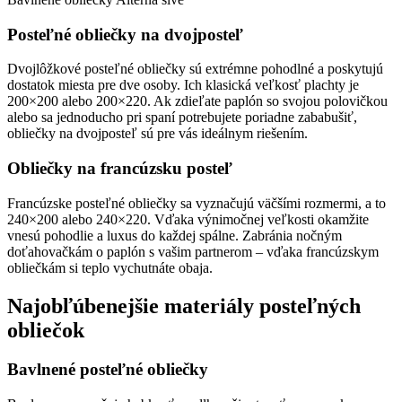
Posteľné obliečky na dvojposteľ
Dvojlôžkové posteľné obliečky sú extrémne pohodlné a poskytujú
dostatok miesta pre dve osoby. Ich klasická veľkosť plachty je
200×200 alebo 200×220. Ak zdieľate paplón so svojou polovičkou
alebo sa jednoducho pri spaní potrebujete poriadne zababušiť,
obliečky na dvojposteľ sú pre vás ideálnym riešením.
Obliečky na francúzsku posteľ
Francúzske posteľné obliečky sa vyznačujú väčšími rozmermi, a to
240×200 alebo 240×220. Vďaka výnimočnej veľkosti okamžite
vnesú pohodlie a luxus do každej spálne. Zabránia nočným
doťahovačkám o paplón s vašim partnerom – vďaka francúzskym
obliečkám si teplo vychutnáte obaja.
Najobľúbenejšie materiály posteľných
obliečok
Bavlnené posteľné obliečky