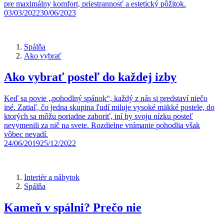
pre maximálny komfort, priestrannosť a estetický pôžitok.
03/03/2022
30/06/2023
Spálňa
Ako vybrať
Ako vybrať posteľ do každej izby
Keď sa povie „pohodlný spánok“, každý z nás si predstaví niečo
iné. Zatiaľ, čo jedna skupina ľudí miluje vysoké mäkké postele, do
ktorých sa môžu poriadne zaboriť, iní by svoju nízku posteľ
nevymenili za nič na svete. Rozdielne vnímanie pohodlia však
vôbec nevadí.
24/06/2019
25/12/2022
Interiér a nábytok
Spálňa
Kameň v spálni? Prečo nie