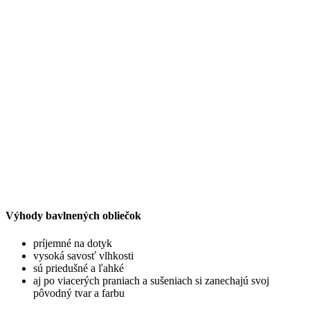
Výhody bavlnených obliečok
príjemné na dotyk
vysoká savosť vlhkosti
sú priedušné a ľahké
aj po viacerých praniach a sušeniach si zanechajú svoj
pôvodný tvar a farbu