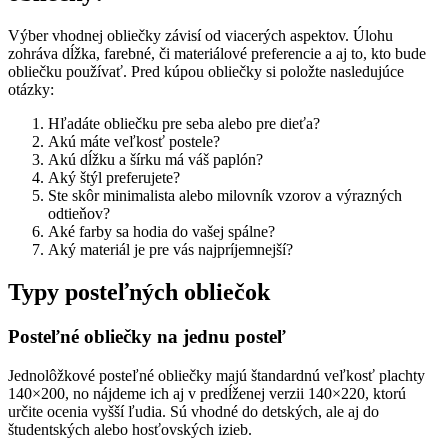
Výber vhodnej obliečky závisí od viacerých aspektov. Úlohu
zohráva dĺžka, farebné, či materiálové preferencie a aj to, kto bude
obliečku používať. Pred kúpou obliečky si položte nasledujúce
otázky:
Hľadáte obliečku pre seba alebo pre dieťa?
Akú máte veľkosť postele?
Akú dĺžku a šírku má váš paplón?
Aký štýl preferujete?
Ste skôr minimalista alebo milovník vzorov a výrazných
odtieňov?
Aké farby sa hodia do vašej spálne?
Aký materiál je pre vás najpríjemnejší?
Typy posteľných obliečok
Posteľné obliečky na jednu posteľ
Jednolôžkové posteľné obliečky majú štandardnú veľkosť plachty
140×200, no nájdeme ich aj v predĺženej verzii 140×220, ktorú
určite ocenia vyšší ľudia. Sú vhodné do detských, ale aj do
študentských alebo hosťovských izieb.