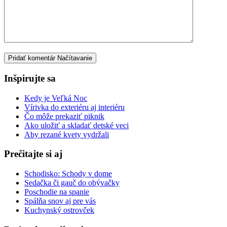
Pridať komentár
Načítavanie
Inšpirujte sa
Kedy je Veľká Noc
Vírivka do exteriéru aj interiéru
Čo môže prekaziť piknik
Ako uložiť a skladať detské veci
Aby rezané kvety vydržali
Prečitajte si aj
Schodisko: Schody v dome
Sedačka či gauč do obývačky
Poschodie na spanie
Spálňa snov aj pre vás
Kuchynský ostrovček