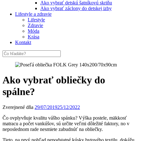
Ako vybrať detskú šatníkovú skriňu
Ako vybrať záclony do detskej izby
Lifestyle a zdravie
Lifestyle
Zdravie
Móda
Krása
Kontakt
Ako vybrať obliečky do
spálne?
Zverejnené dňa
29/07/2019
25/12/2022
Čo ovplyvňuje kvalitu vášho spánku? Výška postele, mäkkosť
matracu a počet vankúšov, sú určite veľmi dôležité faktory, no v
neposlednom rade nesmiete zabudnúť na obliečky.
Tieto, na prvý pohľad nepodstatné kúsky bytového textilu, dokážu