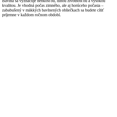
Bavlna sa vyznačuje hebkosťou, dlhou životnosťou a vysokou
kvalitou. Je vhodná počas zimného, ale aj horúceho počasia –
zababušený v mäkkých bavlnených obliečkach sa budete cítiť
príjemne v každom ročnom období.