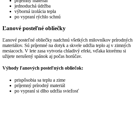
príjemný materiál
jednoduchá údržba
výborná izolácia tepla
po vypraní rýchlo schnú
Ľanové posteľné obliečky
Ľanové posteľné obliečky nadchnú všetkých milovníkov prírodných
materiálov. Sú príjemné na dotyk a skvele udržia teplo aj v zimných
mesiacoch. V lete zasa vytvoria chladivý efekt, vďaka ktorému si
užijete nerušený spánok aj počas horúčav.
Výhody ľanových posteľných obliečok:
prispôsobia sa teplu a zime
príjemný prírodný materiál
po vypraní si dlho udržia sviežosť