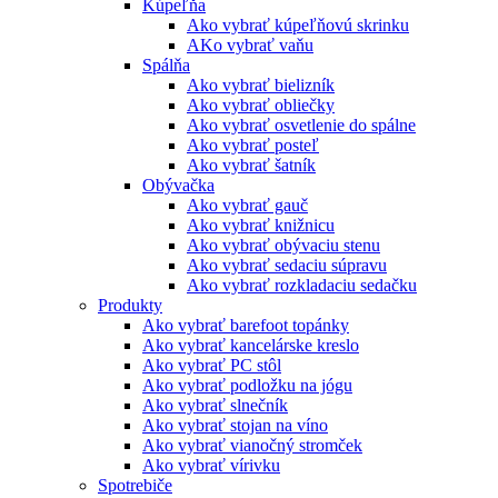
Kúpeľňa
Ako vybrať kúpeľňovú skrinku
AKo vybrať vaňu
Spálňa
Ako vybrať bielizník
Ako vybrať obliečky
Ako vybrať osvetlenie do spálne
Ako vybrať posteľ
Ako vybrať šatník
Obývačka
Ako vybrať gauč
Ako vybrať knižnicu
Ako vybrať obývaciu stenu
Ako vybrať sedaciu súpravu
Ako vybrať rozkladaciu sedačku
Produkty
Ako vybrať barefoot topánky
Ako vybrať kancelárske kreslo
Ako vybrať PC stôl
Ako vybrať podložku na jógu
Ako vybrať slnečník
Ako vybrať stojan na víno
Ako vybrať vianočný stromček
Ako vybrať vírivku
Spotrebiče