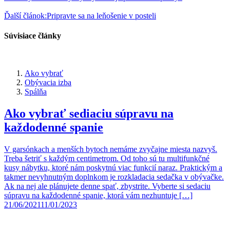
Ďalší článok:
Pripravte sa na leňošenie v posteli
Súvisiace články
Ako vybrať
Obývacia izba
Spálňa
Ako vybrať sediaciu súpravu na
každodenné spanie
V garsónkach a menších bytoch nemáme zvyčajne miesta nazvyš.
Treba šetriť s každým centimetrom. Od toho sú tu multifunkčné
kusy nábytku, ktoré nám poskytnú viac funkcií naraz. Praktickým a
takmer nevyhnutným doplnkom je rozkladacia sedačka v obývačke.
Ak na nej ale plánujete denne spať, zbystrite. Vyberte si sedaciu
súpravu na každodenné spanie, ktorá vám nezhuntuje […]
21/06/2021
11/01/2023