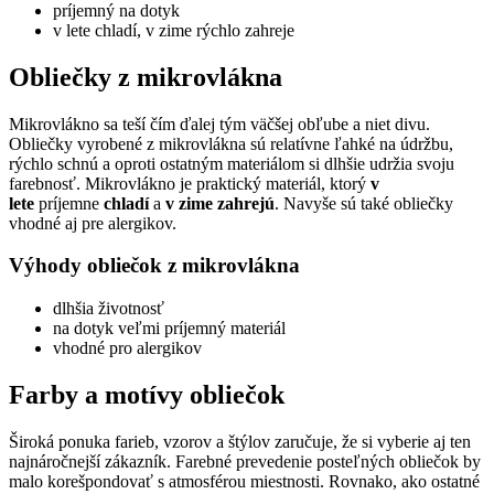
príjemný na dotyk
v lete chladí, v zime rýchlo zahreje
Obliečky z mikrovlákna
Mikrovlákno sa teší čím ďalej tým väčšej obľube a niet divu.
Obliečky vyrobené z mikrovlákna sú relatívne ľahké na údržbu,
rýchlo schnú a oproti ostatným materiálom si dlhšie udržia svoju
farebnosť. Mikrovlákno je praktický materiál, ktorý
v
lete
príjemne
chladí
a
v zime zahrejú
. Navyše sú také obliečky
vhodné aj pre alergikov.
Výhody obliečok z mikrovlákna
dlhšia životnosť
na dotyk veľmi príjemný materiál
vhodné pro alergikov
Farby a motívy obliečok
Široká ponuka farieb, vzorov a štýlov zaručuje, že si vyberie aj ten
najnáročnejší zákazník. Farebné prevedenie posteľných obliečok by
malo korešpondovať s atmosférou miestnosti. Rovnako, ako ostatné