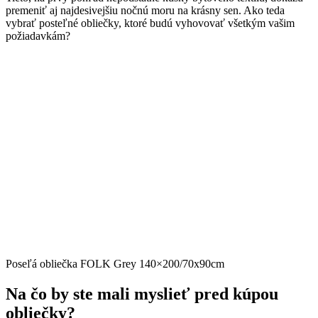
premeniť aj najdesivejšiu nočnú moru na krásny sen. Ako teda
vybrať posteľné obliečky, ktoré budú vyhovovať všetkým vašim
požiadavkám?
Poseľá obliečka FOLK Grey 140×200/70x90cm
Na čo by ste mali myslieť pred kúpou
obliečky?