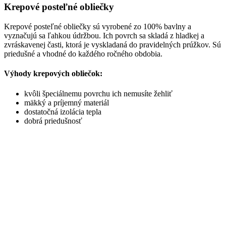
Krepové posteľné obliečky
Krepové posteľné obliečky sú vyrobené zo 100% bavlny a
vyznačujú sa ľahkou údržbou. Ich povrch sa skladá z hladkej a
zvráskavenej časti, ktorá je vyskladaná do pravidelných prúžkov. Sú
priedušné a vhodné do každého ročného obdobia.
Výhody krepových obliečok:
kvôli špeciálnemu povrchu ich nemusíte žehliť
mäkký a príjemný materiál
dostatočná izolácia tepla
dobrá priedušnosť