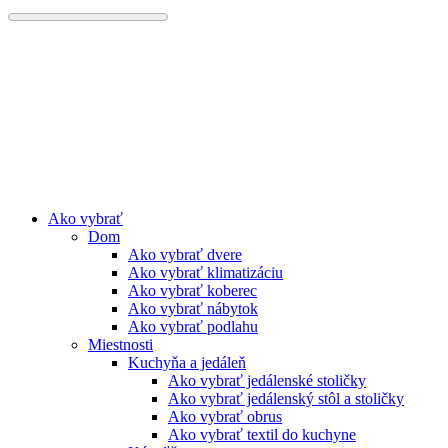
Preskočiť
na
obsah
Ako vybrať
Dom
Ako vybrať dvere
Ako vybrať klimatizáciu
Ako vybrať koberec
Ako vybrať nábytok
Ako vybrať podlahu
Miestnosti
Kuchyňa a jedáleň
Ako vybrať jedálenské stoličky
Ako vybrať jedálenský stôl a stoličky
Ako vybrať obrus
Ako vybrať textil do kuchyne