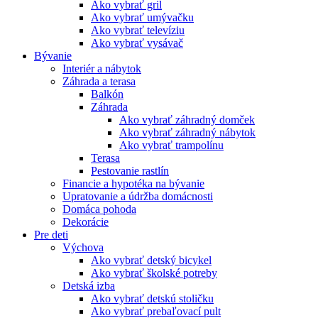
Ako vybrať gril
Ako vybrať umývačku
Ako vybrať televíziu
Ako vybrať vysávač
Bývanie
Interiér a nábytok
Záhrada a terasa
Balkón
Záhrada
Ako vybrať záhradný domček
Ako vybrať záhradný nábytok
Ako vybrať trampolínu
Terasa
Pestovanie rastlín
Financie a hypotéka na bývanie
Upratovanie a údržba domácnosti
Domáca pohoda
Dekorácie
Pre deti
Výchova
Ako vybrať detský bicykel
Ako vybrať školské potreby
Detská izba
Ako vybrať detskú stoličku
Ako vybrať prebaľovací pult