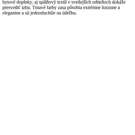
bytové doplnky, aj spálňový textil v svetlejších odtieňoch dokáže
presvetliť izbu. Tmavé farby zasa pôsobia extrémne luxusne a
elegantne a sú jednoduchšie na údržbu.