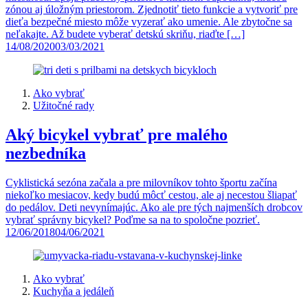
zónou aj úložným priestorom. Zjednotiť tieto funkcie a vytvoriť pre
dieťa bezpečné miesto môže vyzerať ako umenie. Ale zbytočne sa
neľakajte. Až budete vyberať detskú skriňu, riaďte […]
14/08/2020
03/03/2021
Ako vybrať
Užitočné rady
Aký bicykel vybrať pre malého
nezbedníka
Cyklistická sezóna začala a pre milovníkov tohto športu začína
niekoľko mesiacov, kedy budú môcť cestou, ale aj necestou šliapať
do pedálov. Deti nevynímajúc. Ako ale pre tých najmenších drobcov
vybrať správny bicykel? Poďme sa na to spoločne pozrieť.
12/06/2018
04/06/2021
Ako vybrať
Kuchyňa a jedáleň