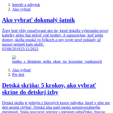
Interiér a nábytok
Ako vybrať
Ako vybrať dokonalý šatník
Ženy boli vždy označované ako tie, ktoré dokážu vyberaním novej
kabelky alebo šiat stráviť celé hodiny. A samozrejme, keď prídu
domov, skriňa praská vo švíkoch a ony svoje nové poklady už
naozaj nemajú kam uložiť.
05/08/2019
25/12/2022
Ako vybrať
Pre deti
Detská skriňa: 5 krokov, ako vybrať
skrine do detskej izby
Detská skriňa je jedným z hlavných kusov nábytku, ktoré v izbe pre
deti nesmú chýbať. Detská izba patrí medzi najuniverzálnejšie
miestnosti. Spája pracovný priestor s miestom odpočinku, hracou