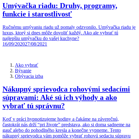
Umývačka riadu: Druhy, programy,
funkcie i starostlivosť
Ručnému umývaniu riadu už pomaly odzvonilo. Umývačka riadu je
luxus, ktorý si dnes môže dovoliť každý. Ako ale vybrať tú
najlepšiu umývačku do vašej kuchyne?
16/09/2020
27/08/2021
Ako vybrať
Bývanie
Obývacia izba
Nákupný sprievodca rohovými sedacími
súpravami: Aké sú ich výhody a ako
vybrať tú správnu?
Keď v práci hypnotizujeme hodiny a čakáme na záverečnú,
častokrát nás drží “pri živote” predstava, ako si doma sadneme na
gauč alebo do pohodlného kresla a konečne vypneme. Tento
nákupný sprievodca vám pomôže vybrať rohovú sedaciu súpravu