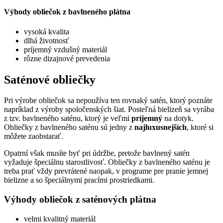
Výhody obliečok z bavlneného plátna
vysoká kvalita
dlhá životnosť
príjemný vzdušný materiál
rôzne dizajnové prevedenia
Saténové obliečky
Pri výrobe obliečok sa nepoužíva ten rovnaký satén, ktorý poznáte
napríklad z výroby spoločenských šiat. Posteľná bielizeň sa vyrába
z tzv. bavlneného saténu, ktorý je veľmi
príjemný
na dotyk.
Obliečky z bavlneného saténu sú jedny z
najluxusnejších
, ktoré si
môžete zaobstarať.
Opatrní však musíte byť pri údržbe, pretože bavlnený satén
vyžaduje špeciálnu starostlivosť. Obliečky z bavlneného saténu je
treba prať vždy prevrátené naopak, v programe pre pranie jemnej
bielizne a so špeciálnymi pracími prostriedkami.
Výhody obliečok z saténových plátna
velmi kvalitný materiál