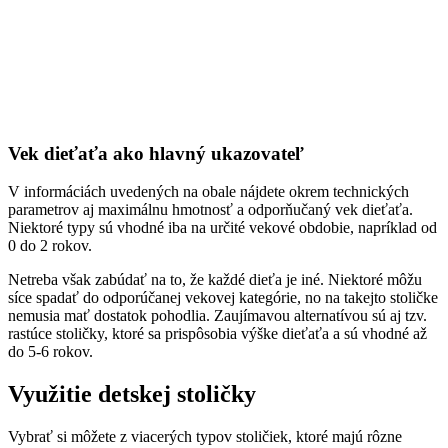
Vek dieťaťa ako hlavný ukazovateľ
V informáciách uvedených na obale nájdete okrem technických
parametrov aj maximálnu hmotnosť a odporňučaný vek dieťaťa.
Niektoré typy sú vhodné iba na určité vekové obdobie, napríklad od
0 do 2 rokov.
Netreba však zabúdať na to, že každé dieťa je iné. Niektoré môžu
síce spadať do odporúčanej vekovej kategórie, no na takejto stoličke
nemusia mať dostatok pohodlia. Zaujímavou alternatívou sú aj tzv.
rastúce stoličky, ktoré sa prispôsobia výške dieťaťa a sú vhodné až
do 5-6 rokov.
Využitie detskej stoličky
Vybrať si môžete z viacerých typov stoličiek, ktoré majú rôzne