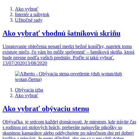
Ako vybrať
Interiér a nábytok
Užitočné rady
Ako vybrať vhodnú šatníkovú skriňu
Upratovanie oblečenia nepatrí medzi bežné koníčky, napriek tomu
existuje niečo, čo vám ho môže spríjemniť – šatníková skriňa, ktorá
bude presne podľa vašich predstáv. Poďte si takú vybrať.
13/07/2020
13/08/2020
Obývacia izba
Ako vybrať
Ako vybrať obývaciu stenu
Obývačka je srdcom každej domácnosti. Je miestom, kde trávite čas
s rodinou pri stolových hrách, preberáte najnovšie pikošky so
skupinou kamarátov alebo oddychujete po náročnom dni pri dobrej
knižke a televízii. Je preto dôležité, aby ste sa v nej cítili dobre