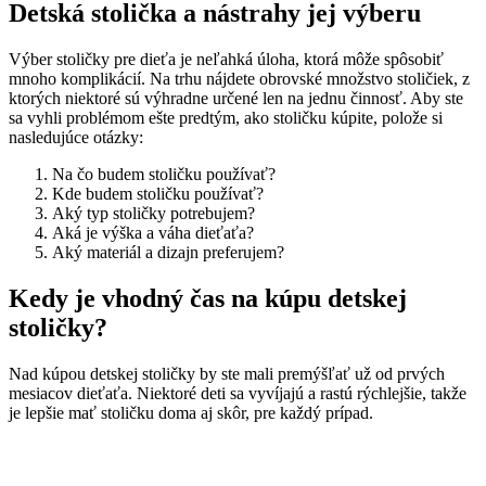
Detská stolička a nástrahy jej výberu
Výber stoličky pre dieťa je neľahká úloha, ktorá môže spôsobiť
mnoho komplikácií. Na trhu nájdete obrovské množstvo stoličiek, z
ktorých niektoré sú výhradne určené len na jednu činnosť. Aby ste
sa vyhli problémom ešte predtým, ako stoličku kúpite, polože si
nasledujúce otázky:
Na čo budem stoličku používať?
Kde budem stoličku používať?
Aký typ stoličky potrebujem?
Aká je výška a váha dieťaťa?
Aký materiál a dizajn preferujem?
Kedy je vhodný čas na kúpu detskej
stoličky?
Nad kúpou detskej stoličky by ste mali premýšľať už od prvých
mesiacov dieťaťa. Niektoré deti sa vyvíjajú a rastú rýchlejšie, takže
je lepšie mať stoličku doma aj skôr, pre každý prípad.