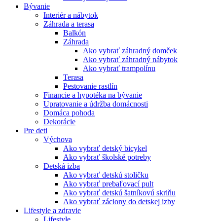
Bývanie
Interiér a nábytok
Záhrada a terasa
Balkón
Záhrada
Ako vybrať záhradný domček
Ako vybrať záhradný nábytok
Ako vybrať trampolínu
Terasa
Pestovanie rastlín
Financie a hypotéka na bývanie
Upratovanie a údržba domácnosti
Domáca pohoda
Dekorácie
Pre deti
Výchova
Ako vybrať detský bicykel
Ako vybrať školské potreby
Detská izba
Ako vybrať detskú stoličku
Ako vybrať prebaľovací pult
Ako vybrať detskú šatníkovú skriňu
Ako vybrať záclony do detskej izby
Lifestyle a zdravie
Lifestyle