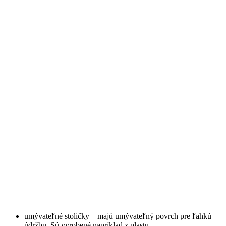
umývateľné stoličky – majú umývateľný povrch pre ľahkú
údržbu. Sú vyrobené napríklad z plastu.