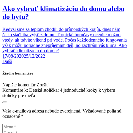
Ako vybrať klimatizáciu do domu alebo
do bytu?
Kedysi sme za teplom chodili do prímorských krajín, dnes nám
často stačí iba vyjsť z domu. Tropické horúčavy oceníte možno
vtedy, ak trávite víkend pri vode. Počas každodenného fungovania
však môžu poriadne znepríjemniť deň, no zachráni vás klima. Ako
vybrať klimatizáciu do domu?
17/08/2020
25/12/2022
Ďalší
Žiadne komentáre
Napíšte komentár
Zrušiť
Komentáre k:
Detská stolička: 4 jednoduché kroky k výberu
stoličky pre dieťa
Vaša e-mailová adresa nebude zverejnená.
Vyžadované polia sú
označené
*