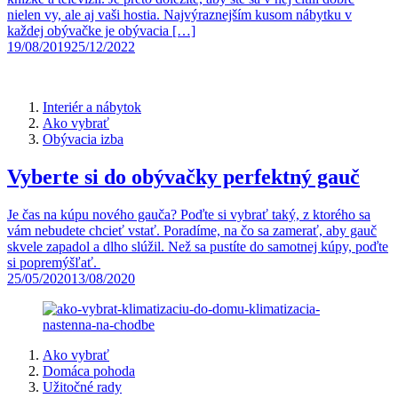
nielen vy, ale aj vaši hostia. Najvýraznejším kusom nábytku v
každej obývačke je obývacia […]
19/08/2019
25/12/2022
Interiér a nábytok
Ako vybrať
Obývacia izba
Vyberte si do obývačky perfektný gauč
Je čas na kúpu nového gauča? Poďte si vybrať taký, z ktorého sa
vám nebudete chcieť vstať. Poradíme, na čo sa zamerať, aby gauč
skvele zapadol a dlho slúžil. Než sa pustíte do samotnej kúpy, poďte
si popremýšľať.
25/05/2020
13/08/2020
Ako vybrať
Domáca pohoda
Užitočné rady