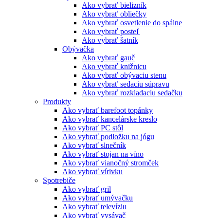
Ako vybrať bielizník
Ako vybrať obliečky
Ako vybrať osvetlenie do spálne
Ako vybrať posteľ
Ako vybrať šatník
Obývačka
Ako vybrať gauč
Ako vybrať knižnicu
Ako vybrať obývaciu stenu
Ako vybrať sedaciu súpravu
Ako vybrať rozkladaciu sedačku
Produkty
Ako vybrať barefoot topánky
Ako vybrať kancelárske kreslo
Ako vybrať PC stôl
Ako vybrať podložku na jógu
Ako vybrať slnečník
Ako vybrať stojan na víno
Ako vybrať vianočný stromček
Ako vybrať vírivku
Spotrebiče
Ako vybrať gril
Ako vybrať umývačku
Ako vybrať televíziu
Ako vybrať vysávač