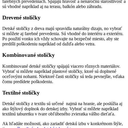
farebných prevedeniach. Spájajú hravosť a nenáročnú starostlivosť a
sú vhodné napríklad aj na terasu, balkón alebo záhradu.
Drevené stoličky
Detské stoličky z dreva majú spravidla naturálny dizajn, no vybrať
si môžete aj farebné prevedenia. Sú vhodné do interiéru a exteriéru.
Po použití vonku ich vždy schovajte na bezpečné miesto, aby ste
predišli poškodeniu napríklad od dažďa alebo vetra.
Kombinované stoličky
Kombinované detské stoličky spájajú viacero rôznych materiálov.
Vybrať si môžete napríklad plastové stoličky, ktoré sú doplnené
oceľovými nohami. Niektoré časti stoličky sú teda pevnejšie, vďaka
čomu predídete poškodeniu.
Textilné stoličky
Detské stoličky z textilu sú určené najmä na hranie, ale poslúžia aj
ako štýlový doplnok do detskej izby. Vybrať si môžete napríklad
textilnú taburetku v tvare obľúbeného zvieratka vášho dieťaťa.
Ak hľadáte možnosti, ako zariadiť detskú izbu v konkrétnom štýle,