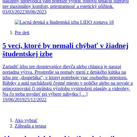
nákupný sprievodca vám pomôže vybrať rohovú sedaciu súpravu
pre maximálny komfort, priestrannosť a estetický pôžitok.
03/03/2022
30/06/2023
Pre deti
5 vecí, ktoré by nemali chýbať v žiadnej
študentskej izbe
Zariadiť izbu pre dospievajúce dievča alebo chlapca je naozaj
poriadna výzva. Prostredie sa pomaly mení z detského kútika na
izbu pre „dospeláka“, v ktorej potrebuje viac osobného priestoru.
Bábiky a autá nachádzajú čestné miesto v poličke alebo na povale a
princeznovskú či pirátsku výzdobu vystriedajú plagáty a videohry.
Na čo treba myslieť pri výbere nábytku […]
19/06/2019
25/12/2022
Ako vybrať
Záhrada a terasa