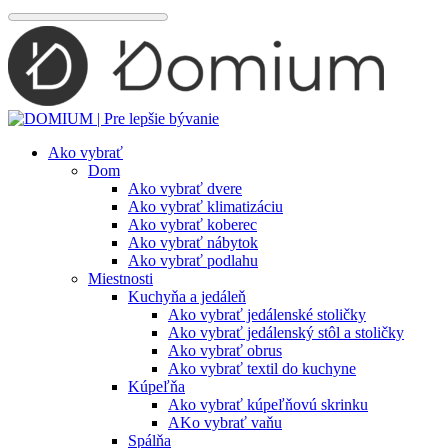
Preskočiť
na
obsah
Ako vybrať
Dom
Ako vybrať dvere
Ako vybrať klimatizáciu
Ako vybrať koberec
Ako vybrať nábytok
Ako vybrať podlahu
Miestnosti
Kuchyňa a jedáleň
Ako vybrať jedálenské stoličky
Ako vybrať jedálenský stôl a stoličky
Ako vybrať obrus
Ako vybrať textil do kuchyne
Kúpeľňa
Ako vybrať kúpeľňovú skrinku
AKo vybrať vaňu
Spálňa