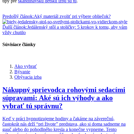
tipy pre
škandinávsku detskú izbu sú tu
.
Predošlý článok:
Aký materiál zvoliť pri výbere obliečok?
Ďalší článok:
Jedálenský stôl a stoličky: 5 krokov k tomu, aby vám
vždy chutilo
Súvisiace články
Ako vybrať
Bývanie
Obývacia izba
Nákupný sprievodca rohovými sedacími
súpravami: Aké sú ich výhody a ako
vybrať tú správnu?
Keď v práci hypnotizujeme hodiny a čakáme na záverečnú,
častokrát nás drží “pri živote” predstava, ako si doma sadneme na
gauč alebo do pohodlného kresla a konečne vypneme. Tento