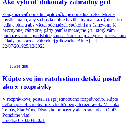
Ako vybrať dokonalý záhradný gril
Zorganizovať poriadnu grilovačku je poriadna fuška. Musíte
myslieť na to, aby sa hostia dobre bavili, aby mal každý dostatok
jedla a pitia a aby všetci odchádzali spokojní a s úsmevom. K
bezchybnej záhradnej párty patrí samozrejme gril, ktorý vám
pomôže s tou najpodstatnejšou časťou. Gril je akýmsi „určovačom
nálady“ na každej záhradnej grilovačke. Ak je […]
22/07/2019
25/12/2022
Pre deti
Kúpte svojim ratolestiam detskú posteľ
ako z rozprávky
V rozprávkovej posteli sa spí jednoducho rozprávkovo. Kúpte
deťom posteľ s motívmi z ich obľúbených rozprávok. Mašinka
Tomáš, Star Wars, Disneyho princezny alebo snehuliak Olaf?
Poradíme vám!
25/04/2018
03/03/2021