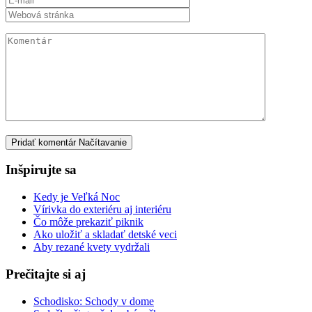
Pridať komentár
Načítavanie
Inšpirujte sa
Kedy je Veľká Noc
Vírivka do exteriéru aj interiéru
Čo môže prekaziť piknik
Ako uložiť a skladať detské veci
Aby rezané kvety vydržali
Prečitajte si aj
Schodisko: Schody v dome