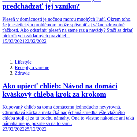
predchádzať jej vzniku?
Pleseň v domácnosti je nočnou morou mnohých ľudí. Okrem toho,
že je estetickým problémom, môže spôsobiť aj vážne zdravotné
ťažkosti. Ako odstrániť pleseň na stene raz a navždy? Stačí sa držať
niekoľkých základných pravidiel.
15/03/2021
22/02/2022
Lifestyle
Recepty a varenie
Zdravie
Ako upiecť chlieb: Návod na domáci
kváskový chleba krok za krokom
Kupovaný chlieb sa tomu domácemu jednoducho nevyrovná.
Chrumkavá kôrka a mäkučká nadýchaná striedka ešte vlažného
chleba stojí aj za tú trochu námahy. Ona to vlastne nakoniec ani taká
námaha nie je, pozrite sa na to sami.
23/02/2022
25/12/2022