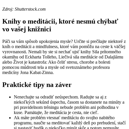
Zdroj: Shutterstock.com
Knihy o meditácii, ktoré nesmú chýbať
vo vašej knižnici
Páči sa vám spôsob upokojenia mysle? Určite si prečítajte niektoré z
kníh o meditácii a mindfulness, ktoré vám pomôžu na ceste k väčšej
vyrovnanosti. Nemali by ste si nechať ujsť knihy Sila prítomného
okamihu od Eckharta Tolleho, Liečivá sila meditácie od Dalajlámu
alebo Život je katastrofa: Ako čeliť stresu, chorobe a bolesti
pomocou múdrosti tela a mysle od svetoznámeho profesora
medicíny Jona Kabat-Zinna.
Praktické tipy na záver
Nenechajte sa odradiť neúspechom. Radujte sa aj z
niekoľkých sekúnd úspechu, časom sa dostanete na minúty a
pri pravidelnom tréningu nebude problém ani polhodina v
kuse. Pamätajte, že meditácia je cesta, nie cieľ.
Ak máte problém vtesnať meditáciu do svojho nabitého
programu, naučte sa meditovať každý deň po prebudení, stačí
si nastaviť budík o niekoľko minút skôr a potom nemusíte