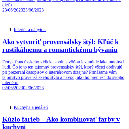
dieťa.
23/06/2023
23/06/2023
Interiér a nábytok
Ako vytvoriť provensálsky štýl: Kľúč k
rustikálnemu a romantickému bývaniu
Dotyk francúzskeho vidieka spolu s vôňou levandule láka mnohých
ľudí. Čo je to ten tajomný provensálsky štýl, ktorý všetci obdivujú
pri prezeraní časopisov o interiérovom dizajne? Prinášame vám
tajomstvo provensálskeho štýlu a návod, ako ho preniesť do svojho
interiéru.
02/06/2023
02/06/2023
Kuchyňa a jedáleň
Kúzlo farieb – Ako kombinovať farby v
kuchyni