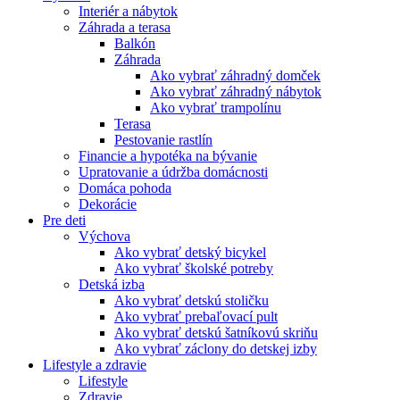
Interiér a nábytok
Záhrada a terasa
Balkón
Záhrada
Ako vybrať záhradný domček
Ako vybrať záhradný nábytok
Ako vybrať trampolínu
Terasa
Pestovanie rastlín
Financie a hypotéka na bývanie
Upratovanie a údržba domácnosti
Domáca pohoda
Dekorácie
Pre deti
Výchova
Ako vybrať detský bicykel
Ako vybrať školské potreby
Detská izba
Ako vybrať detskú stoličku
Ako vybrať prebaľovací pult
Ako vybrať detskú šatníkovú skriňu
Ako vybrať záclony do detskej izby
Lifestyle a zdravie
Lifestyle
Zdravie