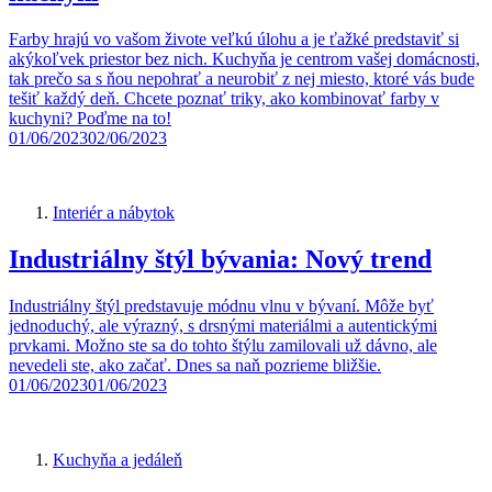
Farby hrajú vo vašom živote veľkú úlohu a je ťažké predstaviť si
akýkoľvek priestor bez nich. Kuchyňa je centrom vašej domácnosti,
tak prečo sa s ňou nepohrať a neurobiť z nej miesto, ktoré vás bude
tešiť každý deň. Chcete poznať triky, ako kombinovať farby v
kuchyni? Poďme na to!
01/06/2023
02/06/2023
Interiér a nábytok
Industriálny štýl bývania: Nový trend
Industriálny štýl predstavuje módnu vlnu v bývaní. Môže byť
jednoduchý, ale výrazný, s drsnými materiálmi a autentickými
prvkami. Možno ste sa do tohto štýlu zamilovali už dávno, ale
nevedeli ste, ako začať. Dnes sa naň pozrieme bližšie.
01/06/2023
01/06/2023
Kuchyňa a jedáleň