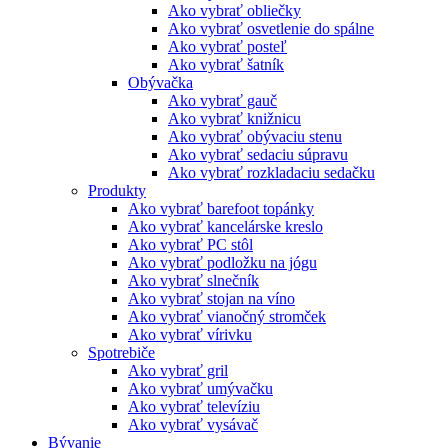
Ako vybrať obliečky
Ako vybrať osvetlenie do spálne
Ako vybrať posteľ
Ako vybrať šatník
Obývačka
Ako vybrať gauč
Ako vybrať knižnicu
Ako vybrať obývaciu stenu
Ako vybrať sedaciu súpravu
Ako vybrať rozkladaciu sedačku
Produkty
Ako vybrať barefoot topánky
Ako vybrať kancelárske kreslo
Ako vybrať PC stôl
Ako vybrať podložku na jógu
Ako vybrať slnečník
Ako vybrať stojan na víno
Ako vybrať vianočný stromček
Ako vybrať vírivku
Spotrebiče
Ako vybrať gril
Ako vybrať umývačku
Ako vybrať televíziu
Ako vybrať vysávač
Bývanie