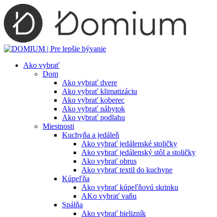
Preskočiť
na
obsah
Ako vybrať
Dom
Ako vybrať dvere
Ako vybrať klimatizáciu
Ako vybrať koberec
Ako vybrať nábytok
Ako vybrať podlahu
Miestnosti
Kuchyňa a jedáleň
Ako vybrať jedálenské stoličky
Ako vybrať jedálenský stôl a stoličky
Ako vybrať obrus
Ako vybrať textil do kuchyne
Kúpeľňa
Ako vybrať kúpeľňovú skrinku
AKo vybrať vaňu
Spálňa
Ako vybrať bielizník