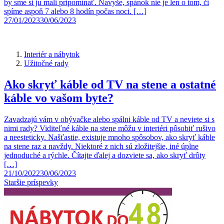
by sme si ju mali pripomínať. Navyše, spánok nie je len o tom, či
spíme aspoň 7 alebo 8 hodín počas noci. […]
27/01/2023
30/06/2023
Interiér a nábytok
Užitočné rady
Ako skryť káble od TV na stene a ostatné
káble vo vašom byte?
Zavadzajú vám v obývačke alebo spálni káble od TV a neviete si s
nimi rady? Viditeľné káble na stene môžu v interiéri pôsobiť rušivo
a neesteticky. Našťastie, existuje mnoho spôsobov, ako skryť káble
na stene raz a navždy. Niektoré z nich sú zložitejšie, iné úplne
jednoduché a rýchle. Čítajte ďalej a dozviete sa, ako skryť drôty
[…]
21/10/2022
30/06/2023
Navigácia
Staršie príspevky
príspevkov