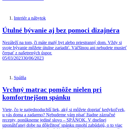
Interiér a nábytok
Útulné bývanie aj bez pomoci dizajnéra
Nezáleží na tom, či máte malý byt alebo priestranný dom. Vždy si
svoje bývanie môžete útulne zariadiť. Väčšinou ani nebudete musieť
čerpať z našetrených úspor.
05/03/2023
30/06/2023
Spálňa
Vrchný matrac pomôže nielen pri
komfortnejšom spánku
Viete, čo je najjednoduchší liek, aký si môžete dopriať kedykoľvek,
u vás doma a zadarmo? Nebudeme vám písať žiadne zázračné
recepty, ponúkneme jediné slovo – SPÁNOK. V dnešnej
uponáhľanej dobe na dôležitosť spánku mnohí zabúdajú, o to viac