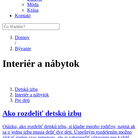
Móda
Krása
Kontakt
Domov
/
Bývanie
Interiér a nábytok
Detská izba
Interiér a nábytok
Pre deti
Ako rozdeliť detskú izbu
Otázku, ako rozdeliť detskú izbu, si kladie mnoho rodičov, najmä ak
sa o jednu izbu musia deliť dve deti. Úspešným rozdelením možno
získať nielen viac priestoru, ale aj zabezpečiť súkromie pre každé