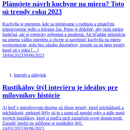
Plánujete návrh kuchyne na mieru? Toto
sú trendy roku 2023
Kuchyňa je miestom, kde sa stretávame s rodinou a priateľmi,
pripravujeme jedlo a trávime čas. Preto je dôležité, aby bola nielen
funkčná, ale aj esteticky príjemná a moderná. Ak hľadáte inšpiráciu
na zmenu vášho interiéru a chcete si navrhnúť kuchyňu na mieru
svojpomocne, teda bez zásahu dizajnérov, pozrite sa na tieto trendy,
ktoré sú v roku […]
18/04/2023
30/06/2023
Interiér a nábytok
Rustikálny štýl interiéru je ideálny pre
milovníkov histórie
Aj keď v interiérovom dizajne sú rôzne trendy, ktoré prichádzajú a
odchádzajú, niektoré štýly sú tu s nami už mnohé roky a stále majú
svojich fanúšikov, ktorí si podľa nich zariaďujú svoje domácnosti.
Zaradiť medzi ne môžeme aj rustikálny štýl.
24/03/2023
30/06/2023