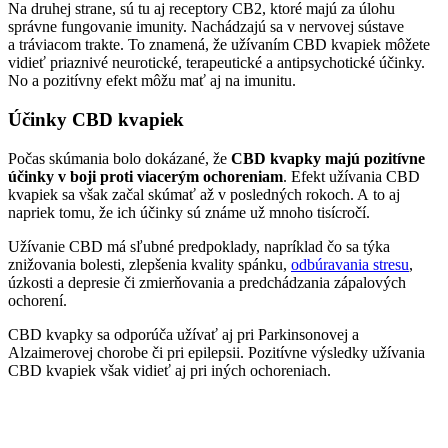
Na druhej strane, sú tu aj receptory CB2, ktoré majú za úlohu
správne fungovanie imunity. Nachádzajú sa v nervovej sústave
a tráviacom trakte. To znamená, že užívaním CBD kvapiek môžete
vidieť priaznivé neurotické, terapeutické a antipsychotické účinky.
No a pozitívny efekt môžu mať aj na imunitu.
Účinky CBD kvapiek
Počas skúmania bolo dokázané, že
CBD kvapky majú pozitívne
účinky v boji proti viacerým ochoreniam
. Efekt užívania CBD
kvapiek sa však začal skúmať až v posledných rokoch. A to aj
napriek tomu, že ich účinky sú známe už mnoho tisícročí.
Užívanie CBD má sľubné predpoklady, napríklad čo sa týka
znižovania bolesti, zlepšenia kvality spánku,
odbúravania stresu
,
úzkosti a depresie či zmierňovania a predchádzania zápalových
ochorení.
CBD kvapky sa odporúča užívať aj pri Parkinsonovej a
Alzaimerovej chorobe či pri epilepsii. Pozitívne výsledky užívania
CBD kvapiek však vidieť aj pri iných ochoreniach.