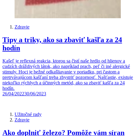
Zdravie
Tipy a triky, ako sa zbaviť kašľa za 24
hodín
Kašeľ je reflexná reakcia, ktorou sa čistí naše hrdlo od hlienov a
cudzích dráždivých látok, ako napríklad prach, peľ či iné alergické
stimuly. Hoci je bežné odkašliavanie v poriadku, pri častom a
pretrvávajúcom kašľaní treba zbystriť pozornosť. Našťastie, existuje
niekoľko rýchlych a účinných metód, ako sa zbaviť kašľa za 24
hodín.
26/04/2022
30/06/2023
Užitočné rady
Zdravie
Ako doplniť železo? Pomôže vám síran