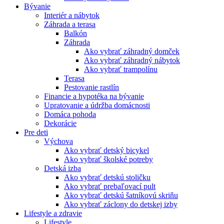
Bývanie
Interiér a nábytok
Záhrada a terasa
Balkón
Záhrada
Ako vybrať záhradný domček
Ako vybrať záhradný nábytok
Ako vybrať trampolínu
Terasa
Pestovanie rastlín
Financie a hypotéka na bývanie
Upratovanie a údržba domácnosti
Domáca pohoda
Dekorácie
Pre deti
Výchova
Ako vybrať detský bicykel
Ako vybrať školské potreby
Detská izba
Ako vybrať detskú stoličku
Ako vybrať prebaľovací pult
Ako vybrať detskú šatníkovú skriňu
Ako vybrať záclony do detskej izby
Lifestyle a zdravie
Lifestyle