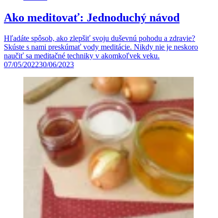
Ako meditovať: Jednoduchý návod
Hľadáte spôsob, ako zlepšiť svoju duševnú pohodu a zdravie?
Skúste s nami preskúmať vody meditácie. Nikdy nie je neskoro
naučiť sa meditačné techniky v akomkoľvek veku.
07/05/2022
30/06/2023