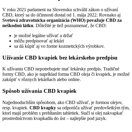
V roku 2021 parlament na Slovensku schválil zákon o užívaní
CBD, ktorý sa do účinnosti dostal od 1. mája 2022. Rovnako aj
Svetová zdravotnícka organizácia (WHO) považuje CBD za
neškodnú látku
. Dôležité je tiež poznamenať, že CBD:
je možné legálne užívať a držať
môžu predpisovať aj lekári
sa dá kúpiť aj vo forme kozmetických výrobkov.
Užívanie CBD kvapiek bez lekárskeho predpisu
K užívaniu CBD nepotrebujete mať lekársky predpis. Tradičné
formy CBD, ako je napríklad forma CBD oleja či kvapiek, je možné
zakúpiť v rôznych lekárňach alebo online.
Spôsob užívania CBD kvapiek
Najjednoduchším spôsobom, ako CBD užívať, je formou olejov,
resp. kvapiek.
CBD kvapky
sa odporúča užívať predovšetkým tým,
ktorí majú problém s prehĺtaním tabletiek. Stačí si olej nakvapkať
prostredníctvom kvapkadla do úst – najlepšie pod jazyk.