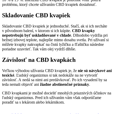
problému, ktorý chcete užívaním CBD kvapiek dosiahnuť.
Skladovanie CBD kvapiek
Skladovanie CBD kvapiek je jednoduché. Stačí, ak si ich necháte
v pôvodnom balení, v ktorom si ich kúpite.
CBD kvapky
nepotrebujú byť uskladňované v chlade
. Dlhodobo vydržia pri
bežnej izbovej teplote, najlepšie mimo dosahu svetla. Pri užívaní si
môžete kvapky nakvapkať na čistú lyžičku a fľaštičku následne
poriadne uzavrieť. Tak vám olej vydrží dlhšie.
Závislosť na CBD kvapkách
Veľkou výhodou užívania CBD kvapiek je, že
nie sú návykové
ani
toxické
. Ľudský organizmus si tak nedokáže na ne vytvoriť
závislosť. A nedá sa nimi ani predávkovať. Po ich vysadení by sa
teda nemali objaviť ani
žiadne abstinenčné príznaky
.
CBD kvapkami je možné docieliť mnohých priaznivých účinkov na
ľudský organizmus. Pred ich užívaním vám však odporúčame
poradiť sa s lekárom alebo lekárnikom.