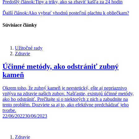
Predošlý článok:
Tipy a triky, ako sa zbaviť kašľa za 24 hodín
Ďalší článok:
Ako vybrať vhodnú posteľnú plachtu k obliečkam?
Súvisiace články
Užitočné rady
Zdravie
Účinné metódy, ako odstrániť zubný
kameň
Okrem toho, že zubný kameň je neestetický, ešte aj nepriaznivo
vplýva na zdravie našich zubov. Našťastie, existujú účinné metódy,
ako ho odstrániť. Prečítajte si o niektorých z nich a zabudnite na
tento problém. Dozviete sa aj to, ako efektívne predchádzať jeho
tvorbe.
22/06/2022
30/06/2023
Zdravie