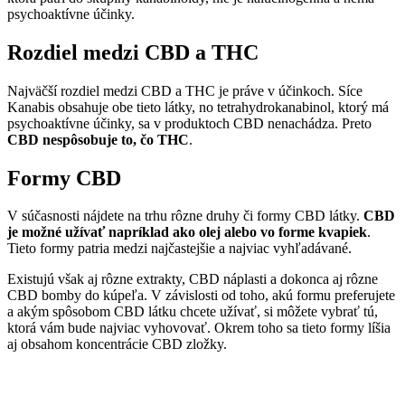
psychoaktívne účinky.
Rozdiel medzi CBD a THC
Najväčší rozdiel medzi CBD a THC je práve v účinkoch. Síce
Kanabis obsahuje obe tieto látky, no tetrahydrokanabinol, ktorý má
psychoaktívne účinky, sa v produktoch CBD nenachádza. Preto
CBD nespôsobuje to, čo THC
.
Formy CBD
V súčasnosti nájdete na trhu rôzne druhy či formy CBD látky.
CBD
je možné užívať napríklad ako olej alebo vo forme kvapiek
.
Tieto formy patria medzi najčastejšie a najviac vyhľadávané.
Existujú však aj rôzne extrakty, CBD náplasti a dokonca aj rôzne
CBD bomby do kúpeľa. V závislosti od toho, akú formu preferujete
a akým spôsobom CBD látku chcete užívať, si môžete vybrať tú,
ktorá vám bude najviac vyhovovať. Okrem toho sa tieto formy líšia
aj obsahom koncentrácie CBD zložky.