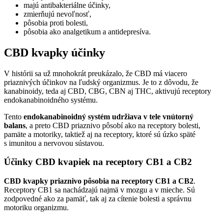
majú antibakteriálne účinky,
zmierňujú nevoľnosť,
pôsobia proti bolesti,
pôsobia ako analgetikum a antidepresíva.
CBD kvapky účinky
V histórii sa už mnohokrát preukázalo, že CBD má viacero
priaznivých účinkov na ľudský organizmus. Je to z dôvodu, že
kanabinoidy, teda aj CBD, CBG, CBN aj THC, aktivujú receptory
endokanabinoidného systému.
Tento
endokanabinoidný systém udržiava v tele vnútorný
balans
, a preto CBD priaznivo pôsobí ako na receptory bolesti,
pamäte a motoriky, taktiež aj na receptory, ktoré sú úzko späté
s imunitou a nervovou sústavou.
Účinky CBD kvapiek na receptory CB1 a CB2
CBD kvapky priaznivo pôsobia na receptory CB1 a CB2
.
Receptory CB1 sa nachádzajú najmä v mozgu a v mieche. Sú
zodpovedné ako za pamäť, tak aj za cítenie bolesti a správnu
motoriku organizmu.