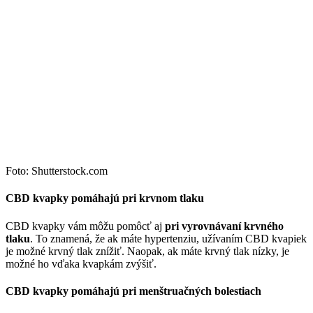
Foto: Shutterstock.com
CBD kvapky pomáhajú pri krvnom tlaku
CBD kvapky vám môžu pomôcť aj
pri vyrovnávaní krvného
tlaku
. To znamená, že ak máte hypertenziu, užívaním CBD kvapiek
je možné krvný tlak znížiť. Naopak, ak máte krvný tlak nízky, je
možné ho vďaka kvapkám zvýšiť.
CBD kvapky pomáhajú pri menštruačných bolestiach