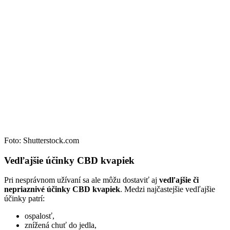
Foto: Shutterstock.com
Vedľajšie účinky CBD kvapiek
Pri nesprávnom užívaní sa ale môžu dostaviť aj
vedľajšie či
nepriaznivé účinky CBD kvapiek
. Medzi najčastejšie vedľajšie
účinky patrí:
ospalosť,
znížená chuť do jedla,