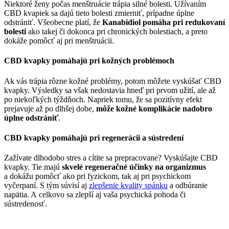
Niektoré ženy počas menštruácie trápia silné bolesti. Užívaním
CBD kvapiek sa dajú tieto bolesti zmierniť, prípadne úplne
odstrániť. Všeobecne platí, že
Kanabidiol pomáha pri redukovaní
bolesti
ako takej či dokonca pri chronických bolestiach, a preto
dokáže pomôcť aj pri menštruácii.
CBD kvapky pomáhajú pri kožných problémoch
Ak vás trápia rôzne kožné problémy, potom môžete vyskúšať CBD
kvapky. Výsledky sa však nedostavia hneď pri prvom užití, ale až
po niekoľkých týždňoch. Napriek tomu, že sa pozitívny efekt
prejavuje až po dlhšej dobe,
môže kožné komplikácie nadobro
úplne odstrániť
.
CBD kvapky pomáhajú pri regenerácii a sústredení
Zažívate dlhodobo stres a cítite sa prepracovane? Vyskúšajte CBD
kvapky. Tie majú
skvelé regeneračné účinky na organizmus
a dokážu pomôcť ako pri fyzickom, tak aj pri psychickom
vyčerpaní. S tým súvisí aj
zlepšenie kvality spánku
a odbúranie
napätia. A celkovo sa zlepší aj vaša psychická pohoda či
sústredenosť.