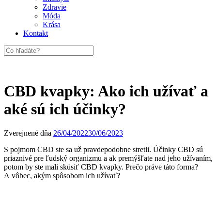
Zdravie
Móda
Krása
Kontakt
CBD kvapky: Ako ich užívať a
aké sú ich účinky?
Zverejnené dňa
26/04/2022
30/06/2023
S pojmom CBD ste sa už pravdepodobne stretli. Účinky CBD sú
priaznivé pre ľudský organizmu a ak premýšľate nad jeho užívaním,
potom by ste mali skúsiť CBD kvapky. Prečo práve táto forma?
A vôbec, akým spôsobom ich užívať?