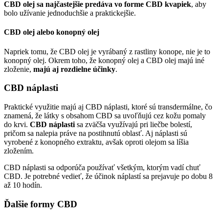
CBD olej sa najčastejšie predáva vo forme CBD kvapiek
, aby
bolo užívanie jednoduchšie a praktickejšie.
CBD olej alebo konopný olej
Napriek tomu, že CBD olej je vyrábaný z rastliny konope, nie je to
konopný olej. Okrem toho, že konopný olej a CBD olej majú iné
zloženie,
majú aj rozdielne účinky
.
CBD náplasti
Praktické využitie majú aj CBD náplasti, ktoré sú transdermálne, čo
znamená, že látky s obsahom CBD sa uvoľňujú cez kožu pomaly
do krvi.
CBD náplasti
sa zväčša využívajú pri liečbe bolestí,
pričom sa nalepia práve na postihnutú oblasť. Aj náplasti sú
vyrobené z konopného extraktu, avšak oproti olejom sa líšia
zložením.
CBD náplasti sa odporúča používať všetkým, ktorým vadí chuť
CBD. Je potrebné vedieť, že účinok náplastí sa prejavuje po dobu 8
až 10 hodín.
Ďalšie formy CBD