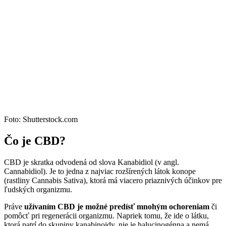
Foto: Shutterstock.com
Čo je CBD?
CBD je skratka odvodená od slova Kanabidiol (v angl.
Cannabidiol). Je to jedna z najviac rozšírených látok konope
(rastliny Cannabis Sativa), ktorá má viacero priaznivých účinkov pre
ľudských organizmu.
Práve
užívaním CBD je možné predísť mnohým ochoreniam
či
pomôcť pri regenerácii organizmu. Napriek tomu, že ide o látku,
ktorá patrí do skupiny kanabinoidy, nie je halucinogénna a nemá