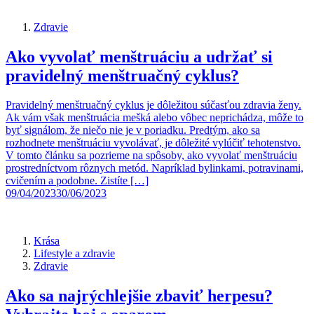
Zdravie
Ako vyvolať menštruáciu a udržať si
pravidelný menštruačný cyklus?
Pravidelný menštruačný cyklus je dôležitou súčasťou zdravia ženy.
Ak vám však menštruácia mešká alebo vôbec neprichádza, môže to
byť signálom, že niečo nie je v poriadku. Predtým, ako sa
rozhodnete menštruáciu vyvolávať, je dôležité vylúčiť tehotenstvo.
V tomto článku sa pozrieme na spôsoby, ako vyvolať menštruáciu
prostredníctvom rôznych metód. Napríklad bylinkami, potravinami,
cvičením a podobne. Zistíte […]
09/04/2023
30/06/2023
Krása
Lifestyle a zdravie
Zdravie
Ako sa najrýchlejšie zbaviť herpesu?