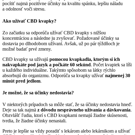
pocítiť najmä pozitívne účinky na kvalitu spánku, lepšiu náladu
a odolnosť voči stresu.
Ako užívať CBD kvapky?
Zo začiatku sa odporúča užívať CBD kvapky s nižšou
koncentráciou a následne ju zvyšovať. Požadované účinky sa
dostavia po dlhodobom užívaní. Avšak, už po pár týždňoch je
možné badať prvé zmeny.
CBD kvapky sa užívajú
pomocou kvapkadla, ktorým si ich
nakvapkáte pod jazyk a počkáte 60 sekúnd
. Počet kvapiek sa líši
u každého individuálne. Takýmto spôsobom sa látky rýchlo
absorbujú do organizmu. Odporúča sa kvapky užívať
najmenej 30
minút pred jedlom
.
Je možné, že sa účinky nedostavia?
V niektorých prípadoch sa môže stať, že sa účinky nedostavia hneď.
Deje sa tak najmä
z dôvodu nesprávneho užívania a dávkovania
.
Obzvlášť ľudia, ktorí s CBD kvapkami nemajú žiadne skúsenosti,
tvrdia, že žiadne účinky nenastali.
Preto je lepšie sa vždy poradiť s lekárom alebo lekárnikom a užívať