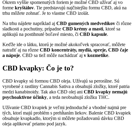
Okrem vyššie spomenutých foriem je možné CBD užívať aj vo
forme
kryštálov
. Tie predstavujú najčistejšiu formu CBD, akú na
trhu môžete zohnať. Je to vlastne CBD izolát.
Na trhu nájdete napríklad aj
CBD gumených medvedíkov
či rôzne
sladkosti a pochutiny, prípadne
CBD krémy a masti
, ktoré sa
aplikujú na postihnuté boľavé miesto, či
CBD kapsule
.
Keďže ide o látku, ktorú je možné akokoľvek spracovať, môžete
natrafiť aj na rôzne
CBD koncentráty, mydlá, spreje, CBD čaje
a nápoje
. CBD sa tiež môže nachádzať aj
v kozmetike
.
CBD kvapky: Čo je to?
CBD kvapky sú formou CBD oleja. Užívajú sa perorálne. Sú
vyrobené z rastliny Cannabis Sativa a obsahujú zložky, ktoré patria
medzi kanabinoidy. Tak ako CBD olej ani
CBD kvapky nemajú
psychoaktívne účinky
, a teda neobsahujú zložku THC.
Užívanie CBD kvapiek je veľmi jednoduché a vhodné najmä pre
tých, ktorí majú problém s prehĺtaním liekov. Balenie CBD kvapiek
obsahuje kvapkadlo, ktorým si môžete požadovanú dávku CBD
oleja aplikovať priamo pod jazyk.