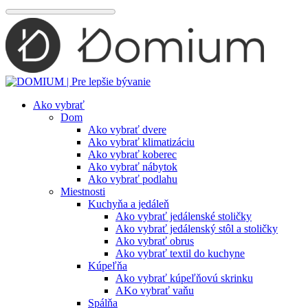
Preskočiť
na
obsah
Ako vybrať
Dom
Ako vybrať dvere
Ako vybrať klimatizáciu
Ako vybrať koberec
Ako vybrať nábytok
Ako vybrať podlahu
Miestnosti
Kuchyňa a jedáleň
Ako vybrať jedálenské stoličky
Ako vybrať jedálenský stôl a stoličky
Ako vybrať obrus
Ako vybrať textil do kuchyne
Kúpeľňa
Ako vybrať kúpeľňovú skrinku
AKo vybrať vaňu
Spálňa