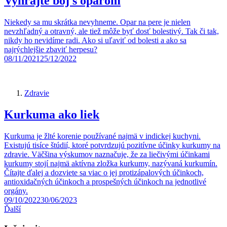
Vyhrajte boj s oparom
Niekedy sa mu skrátka nevyhneme. Opar na pere je nielen
nevzhľadný a otravný, ale tiež môže byť dosť bolestivý. Tak či tak,
nikdy ho nevidíme radi. Ako si uľaviť od bolesti a ako sa
najrýchlejšie zbaviť herpesu?
08/11/2021
25/12/2022
Zdravie
Kurkuma ako liek
Kurkuma je žlté korenie používané najmä v indickej kuchyni.
Existujú tisíce štúdií, ktoré potvrdzujú pozitívne účinky kurkumy na
zdravie. Väčšina výskumov naznačuje, že za liečivými účinkami
kurkumy stojí najmä aktívna zložka kurkumy, nazývaná kurkumín.
Čítajte ďalej a dozviete sa viac o jej protizápalových účinkoch,
antioxidačných účinkoch a prospešných účinkoch na jednotlivé
orgány.
09/10/2022
30/06/2023
Ďalší