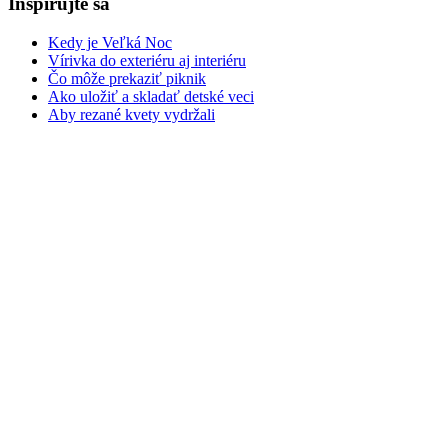
Inšpirujte sa
Kedy je Veľká Noc
Vírivka do exteriéru aj interiéru
Čo môže prekaziť piknik
Ako uložiť a skladať detské veci
Aby rezané kvety vydržali
Prečitajte si aj
Schodisko: Schody v dome
Sedačka či gauč do obývačky
Poschodie na spanie
Spálňa snov aj pre vás
Kuchynský ostrovček
Bude vás zaujímať
Mušky v kvetináči: Ako sa ich zbaviť
Nevýhody robotickej sedačky
Malé a nenáročné izbové rastliny
Záhradná kuchyňa: Stavba letnej kuchyne
Bylinky v kvetináči a črepníku
Made with by SeventhQueen