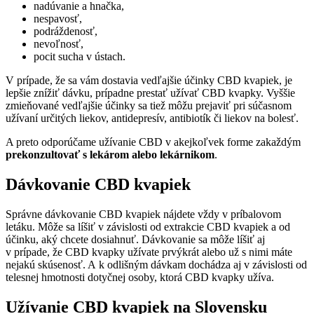
nadúvanie a hnačka,
nespavosť,
podráždenosť,
nevoľnosť,
pocit sucha v ústach.
V prípade, že sa vám dostavia vedľajšie účinky CBD kvapiek, je
lepšie znížiť dávku, prípadne prestať užívať CBD kvapky. Vyššie
zmieňované vedľajšie účinky sa tiež môžu prejaviť pri súčasnom
užívaní určitých liekov, antidepresív, antibiotík či liekov na bolesť.
A preto odporúčame užívanie CBD v akejkoľvek forme zakaždým
prekonzultovať s lekárom alebo lekárnikom
.
Dávkovanie CBD kvapiek
Správne dávkovanie CBD kvapiek nájdete vždy v príbalovom
letáku. Môže sa líšiť v závislosti od extrakcie CBD kvapiek a od
účinku, aký chcete dosiahnuť. Dávkovanie sa môže líšiť aj
v prípade, že CBD kvapky užívate prvýkrát alebo už s nimi máte
nejakú skúsenosť. A k odlišným dávkam dochádza aj v závislosti od
telesnej hmotnosti dotyčnej osoby, ktorá CBD kvapky užíva.
Užívanie CBD kvapiek na Slovensku