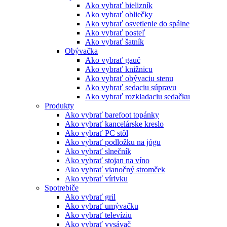
Ako vybrať bielizník
Ako vybrať obliečky
Ako vybrať osvetlenie do spálne
Ako vybrať posteľ
Ako vybrať šatník
Obývačka
Ako vybrať gauč
Ako vybrať knižnicu
Ako vybrať obývaciu stenu
Ako vybrať sedaciu súpravu
Ako vybrať rozkladaciu sedačku
Produkty
Ako vybrať barefoot topánky
Ako vybrať kancelárske kreslo
Ako vybrať PC stôl
Ako vybrať podložku na jógu
Ako vybrať slnečník
Ako vybrať stojan na víno
Ako vybrať vianočný stromček
Ako vybrať vírivku
Spotrebiče
Ako vybrať gril
Ako vybrať umývačku
Ako vybrať televíziu
Ako vybrať vysávač