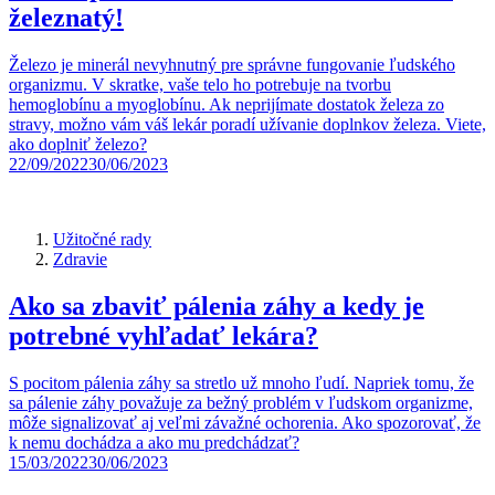
železnatý!
Železo je minerál nevyhnutný pre správne fungovanie ľudského
organizmu. V skratke, vaše telo ho potrebuje na tvorbu
hemoglobínu a myoglobínu. Ak neprijímate dostatok železa zo
stravy, možno vám váš lekár poradí užívanie doplnkov železa. Viete,
ako doplniť železo?
22/09/2022
30/06/2023
Užitočné rady
Zdravie
Ako sa zbaviť pálenia záhy a kedy je
potrebné vyhľadať lekára?
S pocitom pálenia záhy sa stretlo už mnoho ľudí. Napriek tomu, že
sa pálenie záhy považuje za bežný problém v ľudskom organizme,
môže signalizovať aj veľmi závažné ochorenia. Ako spozorovať, že
k nemu dochádza a ako mu predchádzať?
15/03/2022
30/06/2023