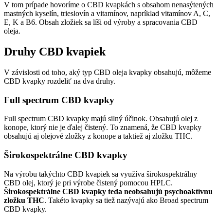
V tom prípade hovoríme o CBD kvapkách s obsahom nenasýtených
mastných kyselín, trieslovín a vitamínov, napríklad vitamínov A, C,
E, K a B6. Obsah zložiek sa líši od výroby a spracovania CBD
oleja.
Druhy CBD kvapiek
V závislosti od toho, aký typ CBD oleja kvapky obsahujú, môžeme
CBD kvapky rozdeliť na dva druhy.
Full spectrum CBD kvapky
Full spectrum CBD kvapky majú silný účinok. Obsahujú olej z
konope, ktorý nie je ďalej čistený. To znamená, že CBD kvapky
obsahujú aj olejové zložky z konope a taktiež aj zložku THC.
Širokospektrálne CBD kvapky
Na výrobu takýchto CBD kvapiek sa využíva širokospektrálny
CBD olej, ktorý je pri výrobe čistený pomocou HPLC.
Širokospektrálne
CBD kvapky teda neobsahujú psychoaktívnu
zložku THC
. Takéto kvapky sa tiež nazývajú ako Broad spectrum
CBD kvapky.