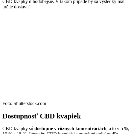
CBD kvapky dlhodobejšie. V takom prípade by sa výsledky mali
určite dostaviť.
Foto: Shutterstock.com
Dostupnosť CBD kvapiek
CBD kvapky sú
dostupné v rôznych koncentráciách
, a to v 5 %,
10 % a 15 %. Intenzitu CBD kvapiek je potrebné voliť podľa