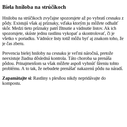
Biela hniloba na strúčikoch
Hnilobu na strúčikoch zvyčajne spozorujete až po vybratí cesnaku z
pôdy. Existujú však aj príznaky, vďaka ktorým ju môžete odhaliť
skôr. Medzi tieto príznaky patrí žltnutie a vädnutie listov. Ak ich
spozorujete, skúste jednu rastlinu vykopať a skontrolovať, či je
všetko v poriadku. Vädnúce listy totiž môžu byť aj znakom toho, že
je čas zberu.
Prevencia bielej hniloby na cesnaku je veľmi náročná, pretože
neexistuje žiadna dôsledná kontrola. Táto choroba sa prenáša
pôdou. Prinajmenšom sa však môžete aspoň vyhnúť šíreniu tohto
problému. A to tak, že nebudete prenášať nakazenú pôdu na náradí.
Zapamätajte si
: Rastliny s plesňou nikdy nepridávajte do
kompostu.