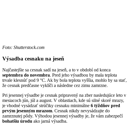
Foto: Shutterstock.com
Výsadba cesnaku na jeseň
Najčastejšie sa cesnak sadí na jeseň, a to v období od konca
septembra do novembra
. Pred jeho výsadbou by mala teplota
trvale klesnúť pod 9 °C. Ak by bola teplota vyššia, mohlo by sa stať,
že cesnak predčasne vyklíči a následne cez zimu zamrzne.
Pri jesennej výsadbe je cesnak pripravený na zber nasledujúce leto v
mesiacoch jún, júl a august. V oblastiach, kde sú silné skoré mrazy,
je vhodné vysádzať strúčiky cesnaku minimálne
6 týždňov pred
prvým jesenným mrazom
. Cesnak nikdy nevysádzajte do
zamrznutej pôdy. Výhodou jesennej výsadby je, že vám zabezpečí
bohatšiu úrodu
ako jarná výsadba.