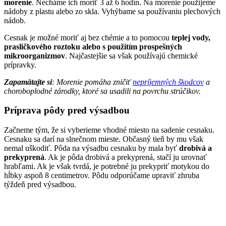
morenie
. Necháme ich moriť 3 až 6 hodín. Na morenie použijeme
nádoby z plastu alebo zo skla. Vyhýbame sa používaniu plechových
nádob.
Cesnak je možné moriť aj bez chémie a to pomocou
teplej vody,
prasličkového roztoku alebo s použitím prospešných
mikroorganizmov
. Najčastejšie sa však používajú chemické
prípravky.
Zapamätajte si
: Morenie pomáha zničiť
nepríjemných škodcov
a
choroboplodné zárodky, ktoré sa usadili na povrchu strúčikov.
Príprava pôdy pred výsadbou
Začneme tým, že si vyberieme vhodné miesto na sadenie cesnaku.
Cesnaku sa darí na slnečnom mieste. Občasný tieň by mu však
nemal uškodiť. Pôda na výsadbu cesnaku by mala byť
drobivá a
prekyprená
. Ak je pôda drobivá a prekyprená, stačí ju urovnať
hrabľami. Ak je však tvrdá, je potrebné ju prekypriť motykou do
hĺbky aspoň 8 centimetrov. Pôdu odporúčame upraviť zhruba
týždeň pred výsadbou.