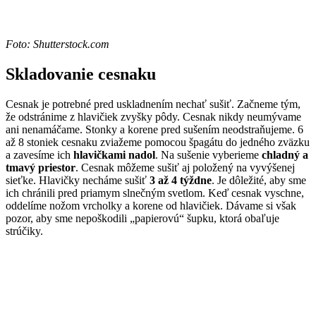
Foto: Shutterstock.com
Skladovanie cesnaku
Cesnak je potrebné pred uskladnením nechať sušiť. Začneme tým,
že odstránime z hlavičiek zvyšky pôdy. Cesnak nikdy neumývame
ani nenamáčame. Stonky a korene pred sušením neodstraňujeme. 6
až 8 stoniek cesnaku zviažeme pomocou špagátu do jedného zväzku
a zavesíme ich
hlavičkami nadol
. Na sušenie vyberieme
chladný a
tmavý priestor
. Cesnak môžeme sušiť aj položený na vyvýšenej
sieťke. Hlavičky necháme sušiť
3 až 4 týždne
. Je dôležité, aby sme
ich chránili pred priamym slnečným svetlom. Keď cesnak vyschne,
oddelíme nožom vrcholky a korene od hlavičiek. Dávame si však
pozor, aby sme nepoškodili „papierovú“ šupku, ktorá obaľuje
strúčiky.