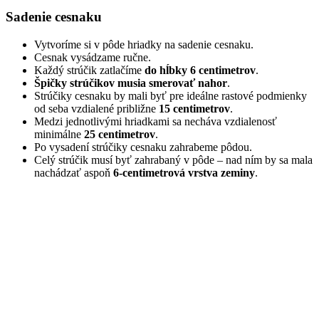
Sadenie cesnaku
Vytvoríme si v pôde hriadky na sadenie cesnaku.
Cesnak vysádzame ručne.
Každý strúčik zatlačíme
do hĺbky 6 centimetrov
.
Špičky strúčikov musia smerovať nahor
.
Strúčiky cesnaku by mali byť pre ideálne rastové podmienky
od seba vzdialené približne
15 centimetrov
.
Medzi jednotlivými hriadkami sa necháva vzdialenosť
minimálne
25 centimetrov
.
Po vysadení strúčiky cesnaku zahrabeme pôdou.
Celý strúčik musí byť zahrabaný v pôde – nad ním by sa mala
nachádzať aspoň
6-centimetrová vrstva zeminy
.