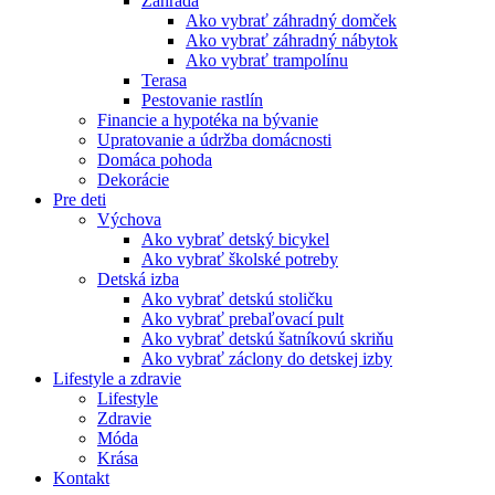
Záhrada
Ako vybrať záhradný domček
Ako vybrať záhradný nábytok
Ako vybrať trampolínu
Terasa
Pestovanie rastlín
Financie a hypotéka na bývanie
Upratovanie a údržba domácnosti
Domáca pohoda
Dekorácie
Pre deti
Výchova
Ako vybrať detský bicykel
Ako vybrať školské potreby
Detská izba
Ako vybrať detskú stoličku
Ako vybrať prebaľovací pult
Ako vybrať detskú šatníkovú skriňu
Ako vybrať záclony do detskej izby
Lifestyle a zdravie
Lifestyle
Zdravie
Móda
Krása
Kontakt