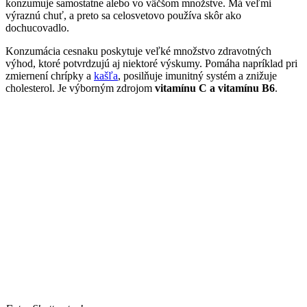
konzumuje samostatne alebo vo väčšom množstve. Má veľmi
výraznú chuť, a preto sa celosvetovo používa skôr ako
dochucovadlo.
Konzumácia cesnaku poskytuje veľké množstvo zdravotných
výhod, ktoré potvrdzujú aj niektoré výskumy. Pomáha napríklad pri
zmiernení chrípky a
kašľa
, posilňuje imunitný systém a znižuje
cholesterol. Je výborným zdrojom
vitamínu C a vitamínu B6
.