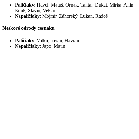
Paličiaky
: Havel, Matúš, Ornak, Tantal, Dukat, Mirka, Anin,
Emik, Slavin, Vekan
Nepaličiaky
: Mojmír, Záhorský, Lukan, Radoš
Neskoré odrody cesnaku
Paličiaky
: Valko, Jovan, Havran
Nepaličiaky
: Japo, Matin