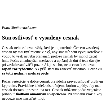
Foto: Shutterstock.com
Starostlivosť o vysadený cesnak
Cesnak treba zalievať vždy, keď je to potrebné. Čerstvo zasadený
cesnak by mal byť mierne vlhký, aby sme uľahčili vývoj koreňov. S
vodou to však netreba preháňať, pretože cesnak by mohol začať
hniť. Počas chladnejších mesiacov a upršaných dní si teda dávajte
pri zavlažovaní väčší pozor. Ak je sucho, treba cesnak zalievať
aspoň raz týždenne
. Ak prší, stačí ho zalievať striedmo.
Cesnaku
sa totiž nedarí v mokrej pôde
.
Počas vegetácie je dobré cesnak pravidelne prevzdušňovať plytkým
kyprením. Pravidelne taktiež odstraňujeme burinu z pôdy, aby mal
cesnak dostatok priestoru na rast. Cesnak môžeme počas vegetácie
prihnojiť
liadkom amónnym s vápencom
. Pri cesnaku však nikdy
nepoužívame maštaľný hnoj.