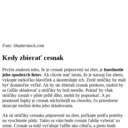
Foto: Shutterstock.com
Kedy zbierať cesnak
Prvým znakom toho, že je cesnak pripravený na zber, je
hnednutie
jeho spodných listov
. Ak chcete mať istotu, že je naozaj čas zberu,
vykopte niekoľko hlavičiek a skontrolujte ich. Zrelé strúčiky by mali
byť dostatočne veľké. Ak by ste zbierali cesnak priskoro, mohol by
sa ťažšie skladovať a strúčiky by boli menšie. Pokiaľ by však
strúčiky zostali v pôde príliš dlho, mohli by popraskať. A po
prasknutí šupky je cesnak náchylnejší na choroby, čo prirodzene
skracuje možnú dobu jeho skladovania.
Ak sú strúčiky cesnaku pripravené na zber, počkajte podľa potreby
na vyschnutie pôdy. Takto sa vám bude cesnak ľahšie vyberať zo
zeme. Cesnak sa totiž vyťahuje ťažšie ako cibuľa, a preto bude