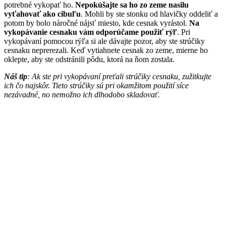
potrebné vykopať ho.
Nepokúšajte sa ho zo zeme nasilu
vyťahovať ako cibuľu
. Mohli by ste stonku od hlavičky oddeliť a
potom by bolo náročné nájsť miesto, kde cesnak vyrástol.
Na
vykopávanie cesnaku vám odporúčame použiť rýľ
. Pri
vykopávaní pomocou rýľa si ale dávajte pozor, aby ste strúčiky
cesnaku neprerezali. Keď vytiahnete cesnak zo zeme, mierne ho
oklepte, aby ste odstránili pôdu, ktorá na ňom zostala.
Náš tip
: Ak ste pri vykopávaní preťali strúčiky cesnaku, zužitkujte
ich čo najskôr. Tieto strúčiky sú pri okamžitom použití síce
nezávadné, no nemožno ich dlhodobo skladovať.