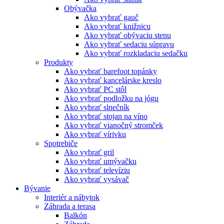
Obývačka
Ako vybrať gauč
Ako vybrať knižnicu
Ako vybrať obývaciu stenu
Ako vybrať sedaciu súpravu
Ako vybrať rozkladaciu sedačku
Produkty
Ako vybrať barefoot topánky
Ako vybrať kancelárske kreslo
Ako vybrať PC stôl
Ako vybrať podložku na jógu
Ako vybrať slnečník
Ako vybrať stojan na víno
Ako vybrať vianočný stromček
Ako vybrať vírivku
Spotrebiče
Ako vybrať gril
Ako vybrať umývačku
Ako vybrať televíziu
Ako vybrať vysávač
Bývanie
Interiér a nábytok
Záhrada a terasa
Balkón