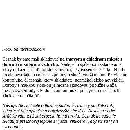
Foto: Shutterstock.com
Cesnak by sme mali skladovať
na tmavom a chladnom mieste s
dobrou cirkuláciou vzduchu
. Najlepším spôsobom skladovania,
ktorý dokáže ušetriť priestor v pivnici, je zavesenie cesnaku. Nikdy
ho ale nevešajte na mieste s priamym slnečným žiarením. Pravidelne
kontrolujte, či cesnak, ktorý skladujete, nezmäkol alebo nevyklíčil.
Odrody s mäkkou stonkou je možné skladovať približne 6 až 8
mesiacov. Odrody s tvrdou stonkou môžu po štyroch mesiacoch
klíčiť alebo mäknúť.
Náš tip
: Ak si chcete odložiť výsadbové strúčiky na ďalší rok,
vyberte si tie najväčšie a najzdravšie hlavičky. Zdravé a veľké
strúčiky vám totiž zabezpečia hojnú úrodu. Cesnak na sadenie
skladujte pri izbovej teplote s vyššou vlhkosťou, aby ste sa vyhli
vyschnutiu.