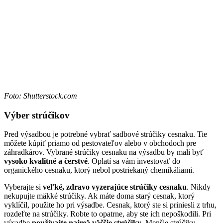
Foto: Shutterstock.com
Výber strúčikov
Pred výsadbou je potrebné vybrať sadbové strúčiky cesnaku. Tie
môžete kúpiť priamo od pestovateľov alebo v obchodoch pre
záhradkárov. Vybrané strúčiky cesnaku na výsadbu by mali byť
vysoko kvalitné a čerstvé
. Oplatí sa vám investovať do
organického cesnaku, ktorý nebol postriekaný chemikáliami.
Vyberajte si
veľké, zdravo vyzerajúce strúčiky cesnaku
. Nikdy
nekupujte mäkké strúčiky. Ak máte doma starý cesnak, ktorý
vyklíčil, použite ho pri výsadbe. Cesnak, ktorý ste si priniesli z trhu,
rozdeľte na strúčiky. Robte to opatrne, aby ste ich nepoškodili. Pri
výsadbe
používajte najmä väčšie strúčiky
. Menšie strúčiky