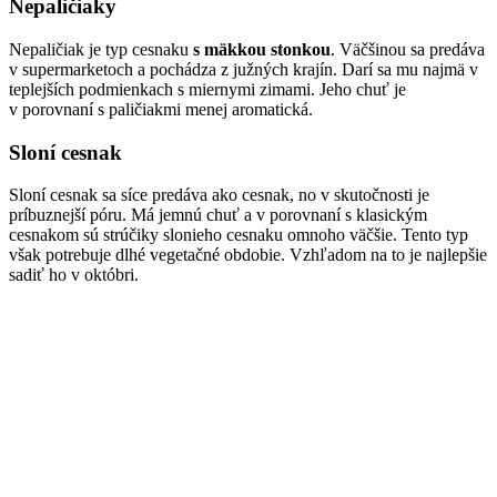
Nepaličiaky
Nepaličiak je typ cesnaku
s mäkkou stonkou
. Väčšinou sa predáva
v supermarketoch a pochádza z južných krajín. Darí sa mu najmä v
teplejších podmienkach s miernymi zimami. Jeho chuť je
v porovnaní s paličiakmi menej aromatická.
Sloní cesnak
Sloní cesnak sa síce predáva ako cesnak, no v skutočnosti je
príbuznejší póru. Má jemnú chuť a v porovnaní s klasickým
cesnakom sú strúčiky slonieho cesnaku omnoho väčšie. Tento typ
však potrebuje dlhé vegetačné obdobie. Vzhľadom na to je najlepšie
sadiť ho v októbri.