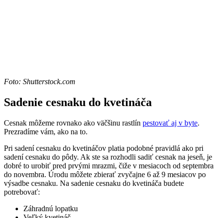
Foto: Shutterstock.com
Sadenie cesnaku do kvetináča
Cesnak môžeme rovnako ako väčšinu rastlín
pestovať aj v byte
.
Prezradíme vám, ako na to.
Pri sadení cesnaku do kvetináčov platia podobné pravidlá ako pri
sadení cesnaku do pôdy. Ak ste sa rozhodli sadiť cesnak na jeseň, je
dobré to urobiť pred prvými mrazmi, čiže v mesiacoch od septembra
do novembra. Úrodu môžete zbierať zvyčajne 6 až 9 mesiacov po
výsadbe cesnaku. Na sadenie cesnaku do kvetináča budete
potrebovať:
Záhradnú lopatku
Veľký kvetináč