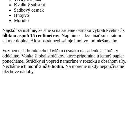
Kvalitný substrát
Sadbový cesnak
Hnojivo
Moridlo
Najskôr sa uistíme, že sme si na sadenie cesnaku vybrali kvetináč
s
hĺbkou aspoň 15 centimetrov
. Naplníme si kvetináč substrátom
takmer doplna. Ak substrát neobsahuje hnojivo, primiešame ho.
Vezmeme si do rúk celú hlavičku cesnaku na sadenie a strúčiky
oddelíme. Vonkajší obal strúčikov, ktoré pripomínajú jemný papier
ponecháme. Strúčiky si vopred namoríme v roztoku s obsahom síry.
Necháme ich moriť
3 až 6 hodín
. Na morenie nikdy nepoužívame
plechové nádoby.