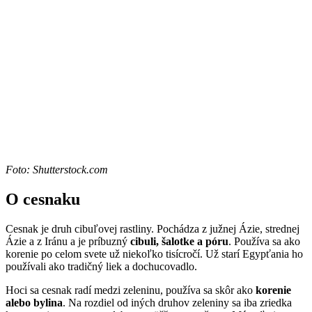
Foto: Shutterstock.com
O cesnaku
Cesnak je druh cibuľovej rastliny. Pochádza z južnej Ázie, strednej
Ázie a z Iránu a je príbuzný
cibuli, šalotke a póru
. Používa sa ako
korenie po celom svete už niekoľko tisícročí. Už starí Egypťania ho
používali ako tradičný liek a dochucovadlo.
Hoci sa cesnak radí medzi zeleninu, používa sa skôr ako
korenie
alebo bylina
. Na rozdiel od iných druhov zeleniny sa iba zriedka