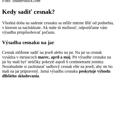
Foto: Shutterstock.com
Kedy sadiť cesnak?
Vhodná doba na sadenie cesnaku sa môže mierne líšiť od podnebia,
v ktorom sa nachádzate. Ak máte tú možnosť, odporúčame vám
výsadbu prispôsobovať počasiu.
Výsadba cesnaku na jar
Cesnak môžeme sadiť na jeseň alebo na jar. Na jar sa cesnak
vysádza v mesiacoch
marec, apríl a máj
. Pri výsadbe cesnaku na
jar by mali byť strúčiky pokryté aspoň 6 centimetrami zeminy.
Nezabudnite si zaobstarať sadbový cesnak ešte na jeseň, aby ste ho
mali na jar pripravený. Jarná výsadba cesnaku
poskytuje výhodu
dlhšieho skladovania
.