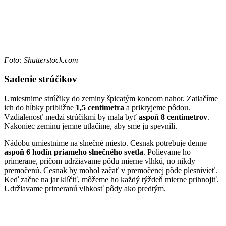
Foto: Shutterstock.com
Sadenie strúčikov
Umiestnime strúčiky do zeminy špicatým koncom nahor. Zatlačíme
ich do hĺbky približne
1,5 centimetra
a prikryjeme pôdou.
Vzdialenosť medzi strúčikmi by mala byť
aspoň 8 centimetrov
.
Nakoniec zeminu jemne utlačíme, aby sme ju spevnili.
Nádobu umiestnime na slnečné miesto. Cesnak potrebuje denne
aspoň 6 hodín priameho slnečného svetla
. Polievame ho
primerane, pričom udržiavame pôdu mierne vlhkú, no nikdy
premočenú. Cesnak by mohol začať v premočenej pôde plesnivieť.
Keď začne na jar klíčiť, môžeme ho každý týždeň mierne prihnojiť.
Udržiavame primeranú vlhkosť pôdy ako predtým.