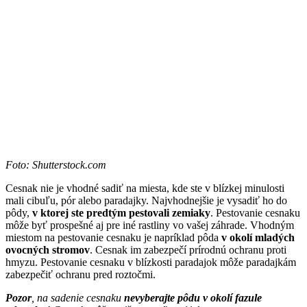
Foto: Shutterstock.com
Cesnak nie je vhodné sadiť na miesta, kde ste v blízkej minulosti
mali cibuľu, pór alebo paradajky. Najvhodnejšie je vysadiť ho do
pôdy,
v ktorej ste predtým pestovali zemiaky
. Pestovanie cesnaku
môže byť prospešné aj pre iné rastliny vo vašej záhrade. Vhodným
miestom na pestovanie cesnaku je napríklad pôda
v okolí mladých
ovocných stromov
. Cesnak im zabezpečí prírodnú ochranu proti
hmyzu. Pestovanie cesnaku v blízkosti paradajok môže paradajkám
zabezpečiť ochranu pred roztočmi.
Pozor
, na sadenie cesnaku
nevyberajte pôdu v okolí fazule