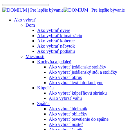
Preskočiť
na
obsah
Ako vybrať
Dom
Ako vybrať dvere
Ako vybrať klimatizáciu
Ako vybrať koberec
Ako vybrať nábytok
Ako vybrať podlahu
Miestnosti
Kuchyňa a jedáleň
Ako vybrať jedálenské stoličky
Ako vybrať jedálenský stôl a stoličky
Ako vybrať obrus
Ako vybrať textil do kuchyne
Kúpeľňa
Ako vybrať kúpeľňovú skrinku
AKo vybrať vaňu
Spálňa
Ako vybrať bielizník
Ako vybrať obliečky
Ako vybrať osvetlenie do spálne
Ako vybrať posteľ
Ako vybrať šatník