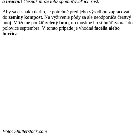
a hrachu
! Cesnak môže totiž spomaľovať ich rast.
Aby sa cesnaku darilo, je potrebné pred jeho výsadbou zapracovať
do
zeminy kompost
. Na vyživenie pôdy sa ale neodporúča čerstvý
hnoj. Môžeme použiť
zelený hnoj
, no musíme ho stihnúť zaorať do
polovice septembra. V tomto prípade je vhodná
facélia alebo
horčica
.
Foto: Shutterstock.com