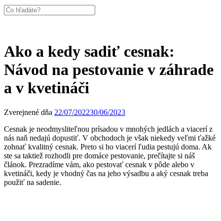
Ako a kedy sadiť cesnak:
Návod na pestovanie v záhrade
a v kvetináči
Zverejnené dňa
22/07/2022
30/06/2023
Cesnak je neodmysliteľnou prísadou v mnohých jedlách a viacerí z
nás naň nedajú dopustiť. V obchodoch je však niekedy veľmi ťažké
zohnať kvalitný cesnak. Preto si ho viacerí ľudia pestujú doma. Ak
ste sa taktiež rozhodli pre domáce pestovanie, prečítajte si náš
článok. Prezradíme vám, ako pestovať cesnak v pôde alebo v
kvetináči, kedy je vhodný čas na jeho výsadbu a aký cesnak treba
použiť na sadenie.