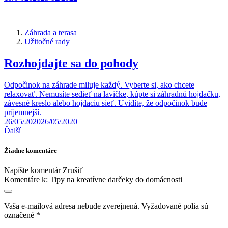
Záhrada a terasa
Užitočné rady
Rozhojdajte sa do pohody
Odpočinok na záhrade miluje každý. Vyberte si, ako chcete
relaxovať. Nemusíte sedieť na lavičke, kúpte si záhradnú hojdačku,
závesné kreslo alebo hojdaciu sieť. Uvidíte, že odpočinok bude
príjemnejší.
26/05/2020
26/05/2020
Ďalší
Žiadne komentáre
Napíšte komentár
Zrušiť
Komentáre k:
Tipy na kreatívne darčeky do domácnosti
Vaša e-mailová adresa nebude zverejnená.
Vyžadované polia sú
označené
*