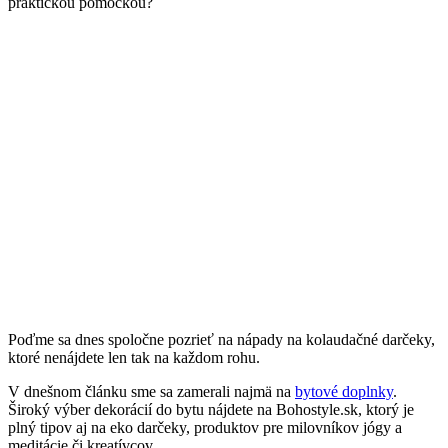
praktickou pomôckou?
Poďme sa dnes spoločne pozrieť na nápady na kolaudačné darčeky,
ktoré nenájdete len tak na každom rohu.
V dnešnom článku sme sa zamerali najmä na
bytové doplnky
.
Široký výber dekorácií do bytu nájdete na Bohostyle.sk, ktorý je
plný tipov aj na eko darčeky, produktov pre milovníkov jógy a
meditácie či kreatívcov.