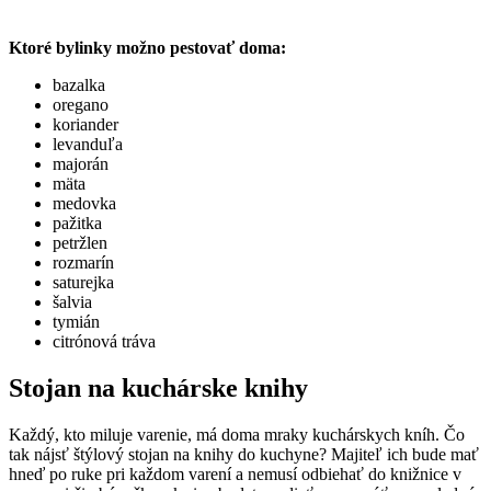
Ktoré bylinky možno pestovať doma:
bazalka
oregano
koriander
levanduľa
majorán
mäta
medovka
pažitka
petržlen
rozmarín
saturejka
šalvia
tymián
citrónová tráva
Stojan na kuchárske knihy
Každý, kto miluje varenie, má doma mraky kuchárskych kníh. Čo
tak nájsť štýlový stojan na knihy do kuchyne? Majiteľ ich bude mať
hneď po ruke pri každom varení a nemusí odbiehať do knižnice v