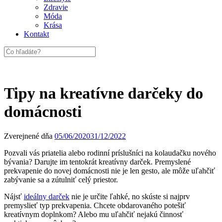
Zdravie
Móda
Krása
Kontakt
Tipy na kreatívne darčeky do
domácnosti
Zverejnené dňa
05/06/2020
31/12/2022
Pozvali vás priatelia alebo rodinní príslušníci na kolaudačku nového
bývania? Darujte im tentokrát kreatívny darček. Premyslené
prekvapenie do novej domácnosti nie je len gesto, ale môže uľahčiť
zabývanie sa a zútulniť celý priestor.
Nájsť
ideálny darček
nie je určite ľahké, no skúste si najprv
premyslieť typ prekvapenia. Chcete obdarovaného potešiť
kreatívnym doplnkom? Alebo mu uľahčiť nejakú činnosť