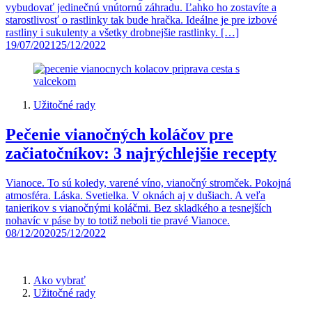
vybudovať jedinečnú vnútornú záhradu. Ľahko ho zostavíte a
starostlivosť o rastlinky tak bude hračka. Ideálne je pre izbové
rastliny i sukulenty a všetky drobnejšie rastlinky. […]
19/07/2021
25/12/2022
Užitočné rady
Pečenie vianočných koláčov pre
začiatočníkov: 3 najrýchlejšie recepty
Vianoce. To sú koledy, varené víno, vianočný stromček. Pokojná
atmosféra. Láska. Svetielka. V oknách aj v dušiach. A veľa
tanierikov s vianočnými koláčmi. Bez skladkého a tesnejších
nohavíc v páse by to totiž neboli tie pravé Vianoce.
08/12/2020
25/12/2022
Ako vybrať
Užitočné rady