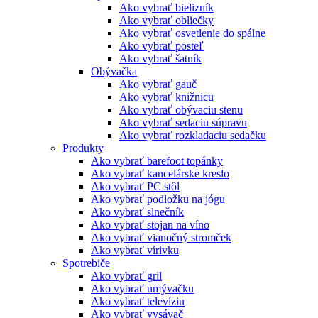
Ako vybrať bielizník
Ako vybrať obliečky
Ako vybrať osvetlenie do spálne
Ako vybrať posteľ
Ako vybrať šatník
Obývačka
Ako vybrať gauč
Ako vybrať knižnicu
Ako vybrať obývaciu stenu
Ako vybrať sedaciu súpravu
Ako vybrať rozkladaciu sedačku
Produkty
Ako vybrať barefoot topánky
Ako vybrať kancelárske kreslo
Ako vybrať PC stôl
Ako vybrať podložku na jógu
Ako vybrať slnečník
Ako vybrať stojan na víno
Ako vybrať vianočný stromček
Ako vybrať vírivku
Spotrebiče
Ako vybrať gril
Ako vybrať umývačku
Ako vybrať televíziu
Ako vybrať vysávač