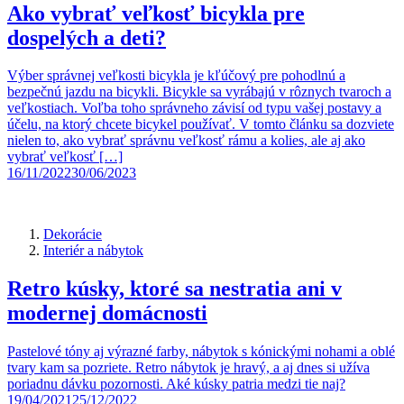
Ako vybrať veľkosť bicykla pre
dospelých a deti?
Výber správnej veľkosti bicykla je kľúčový pre pohodlnú a
bezpečnú jazdu na bicykli. Bicykle sa vyrábajú v rôznych tvaroch a
veľkostiach. Voľba toho správneho závisí od typu vašej postavy a
účelu, na ktorý chcete bicykel používať. V tomto článku sa dozviete
nielen to, ako vybrať správnu veľkosť rámu a kolies, ale aj ako
vybrať veľkosť […]
16/11/2022
30/06/2023
Dekorácie
Interiér a nábytok
Retro kúsky, ktoré sa nestratia ani v
modernej domácnosti
Pastelové tóny aj výrazné farby, nábytok s kónickými nohami a oblé
tvary kam sa pozriete. Retro nábytok je hravý, a aj dnes si užíva
poriadnu dávku pozornosti. Aké kúsky patria medzi tie naj?
19/04/2021
25/12/2022