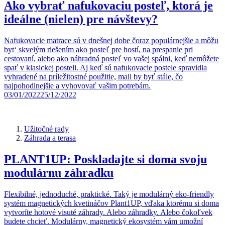
Ako vybrať nafukovaciu posteľ, ktorá je
ideálne (nielen) pre návštevy?
Nafukovacie matrace sú v dnešnej dobe čoraz populárnejšie a môžu
byt‘ skvelým riešením ako posteľ pre hostí, na prespanie pri
cestovaní, alebo ako náhradná posteľ vo vašej spálni, keď nemôžete
spať v klasickej posteli. Aj keď sú nafukovacie postele spravidla
vyhradené na príležitostné použitie, mali by byť stále, čo
najpohodlnejšie a vyhovovať vašim potrebám.
03/01/2022
25/12/2022
Užitočné rady
Záhrada a terasa
PLANT1UP: Poskladajte si doma svoju
modulárnu záhradku
Flexibilné, jednoduché, praktické. Taký je modulárný eko-friendly
systém magnetických kvetináčov Plant1UP, vďaka ktorému si doma
vytvoríte hotové visuté záhrady. Alebo záhradky. Alebo čokoľvek
budete chcieť. Modulárny, magnetický ekosystém vám umožní