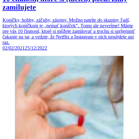
zamilujete
Koníčky, hobby, záľuby, záujmy. Možno patríte do skupiny ľudí,
ktorých koníčkom je „nemať koníček“. Tomu ale neveríme! Máme
pre vás 10 činností, ktoré si môžete zamilovať a trochu si spríjemniť
čakanie na jar, a vedzte, že Netflix a Instagram v nich nenájdete ani
raz.
02/02/2021
25/12/2022