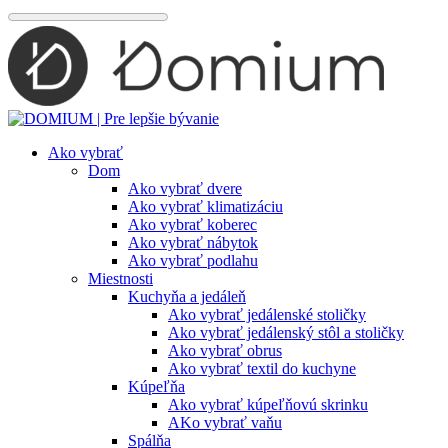
Preskočiť
na
obsah
Ako vybrať
Dom
Ako vybrať dvere
Ako vybrať klimatizáciu
Ako vybrať koberec
Ako vybrať nábytok
Ako vybrať podlahu
Miestnosti
Kuchyňa a jedáleň
Ako vybrať jedálenské stoličky
Ako vybrať jedálenský stôl a stoličky
Ako vybrať obrus
Ako vybrať textil do kuchyne
Kúpeľňa
Ako vybrať kúpeľňovú skrinku
AKo vybrať vaňu
Spálňa