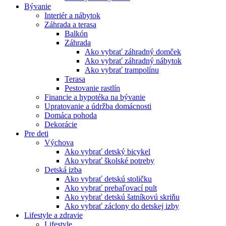
Bývanie
Interiér a nábytok
Záhrada a terasa
Balkón
Záhrada
Ako vybrať záhradný domček
Ako vybrať záhradný nábytok
Ako vybrať trampolínu
Terasa
Pestovanie rastlín
Financie a hypotéka na bývanie
Upratovanie a údržba domácnosti
Domáca pohoda
Dekorácie
Pre deti
Výchova
Ako vybrať detský bicykel
Ako vybrať školské potreby
Detská izba
Ako vybrať detskú stoličku
Ako vybrať prebaľovací pult
Ako vybrať detskú šatníkovú skriňu
Ako vybrať záclony do detskej izby
Lifestyle a zdravie
Lifestyle