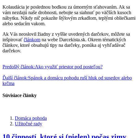
Kolaudácia je poslednou bodkou za úmorným sťahovaním. Ak sa
vám nezdajú naše drobnosti, nebojte sa siahnuť po väčších kusoch
nábytku. Nikdy nič pokazíte štýlovým zrkadlom, teplými obliečkami
alebo sedacím vakom.
Ak Vás neoslovil žiadny z vyššie uvedených darčekov, môžete sa
inšpirovať
článkom
na webe Darcekista.sk. Okrem tématických
článkov, ktoré obsahujú tipy na darčeky, ponúka aj vyhľadávač
darčekov.
Predošlý článok:
Ako využiť priestor pod posteľou?
Ďalší článok:
Spánok a domácu pohodu ruší hluk od susedov alebo
krčma
Súvisiace články
Domáca pohoda
Užitočné rady
10 činností, ktoré si (nielen) počas zimy