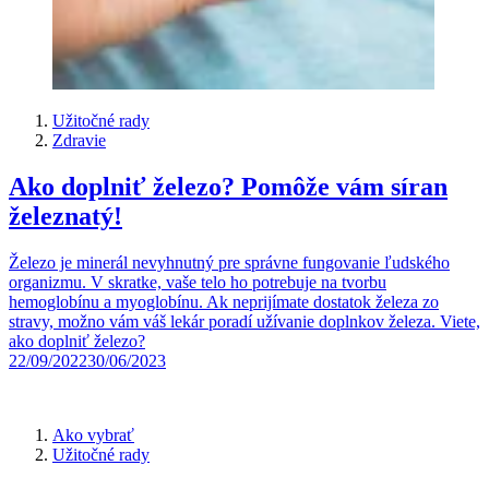
Užitočné rady
Zdravie
Ako doplniť železo? Pomôže vám síran
železnatý!
Železo je minerál nevyhnutný pre správne fungovanie ľudského
organizmu. V skratke, vaše telo ho potrebuje na tvorbu
hemoglobínu a myoglobínu. Ak neprijímate dostatok železa zo
stravy, možno vám váš lekár poradí užívanie doplnkov železa. Viete,
ako doplniť železo?
22/09/2022
30/06/2023
Ako vybrať
Užitočné rady