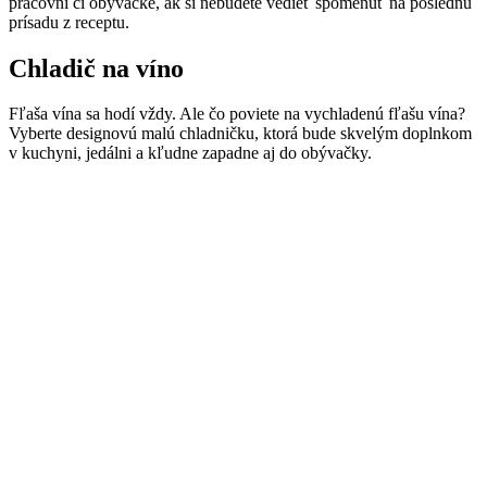
pracovni či obývačke, ak si nebudete vedieť spomenúť na poslednú
prísadu z receptu.
Chladič na víno
Fľaša vína sa hodí vždy. Ale čo poviete na vychladenú fľašu vína?
Vyberte designovú malú chladničku, ktorá bude skvelým doplnkom
v kuchyni, jedálni a kľudne zapadne aj do obývačky.