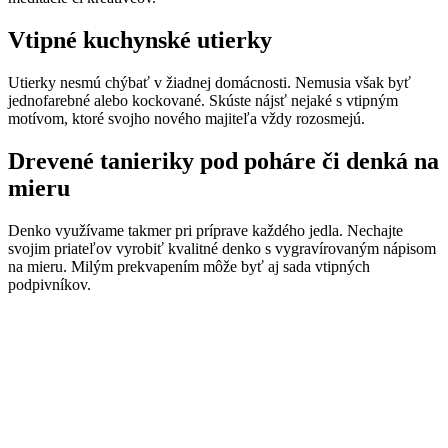
Vtipné kuchynské utierky
Utierky nesmú chýbať v žiadnej domácnosti. Nemusia však byť
jednofarebné alebo kockované. Skúste nájsť nejaké s vtipným
motívom, ktoré svojho nového majiteľa vždy rozosmejú.
Drevené tanieriky pod poháre či denká na
mieru
Denko využívame takmer pri príprave každého jedla. Nechajte
svojim priateľov vyrobiť kvalitné denko s vygravírovaným nápisom
na mieru. Milým prekvapením môže byť aj sada vtipných
podpivníkov.