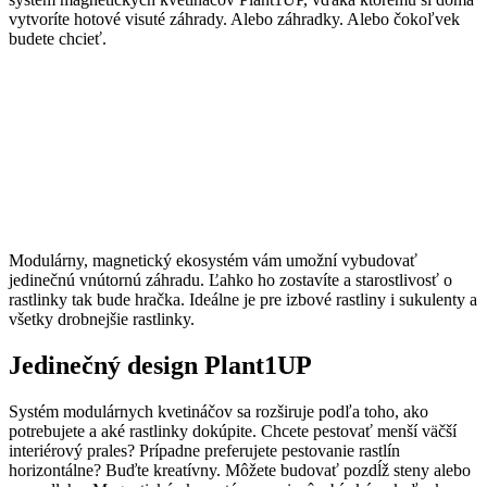
vytvoríte hotové visuté záhrady. Alebo záhradky. Alebo čokoľvek
budete chcieť.
Modulárny, magnetický ekosystém vám umožní vybudovať
jedinečnú vnútornú záhradu. Ľahko ho zostavíte a starostlivosť o
rastlinky tak bude hračka. Ideálne je pre izbové rastliny i sukulenty a
všetky drobnejšie rastlinky.
Jedinečný design Plant1UP
Systém modulárnych kvetináčov sa rozširuje podľa toho, ako
potrebujete a aké rastlinky dokúpite. Chcete pestovať menší väčší
interiérový prales? Prípadne preferujete pestovanie rastlín
horizontálne? Buďte kreatívny. Môžete budovať pozdĺž steny alebo