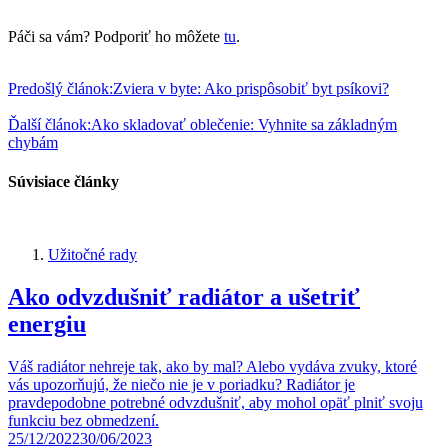
Páči sa vám? Podporiť ho môžete
tu
.
Predošlý článok:
Zviera v byte: Ako prispôsobiť byt psíkovi?
Ďalší článok:
Ako skladovať oblečenie: Vyhnite sa základným
chybám
Súvisiace články
Užitočné rady
Ako odvzdušniť radiátor a ušetriť
energiu
Váš radiátor nehreje tak, ako by mal? Alebo vydáva zvuky, ktoré
vás upozorňujú, že niečo nie je v poriadku? Radiátor je
pravdepodobne potrebné odvzdušniť, aby mohol opäť plniť svoju
funkciu bez obmedzení.
25/12/2022
30/06/2023