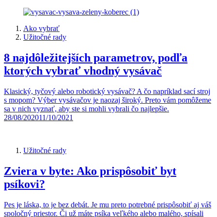
Ako vybrať
Užitočné rady
8 najdôležitejších parametrov, podľa
ktorých vybrať vhodný vysávač
Klasický, tyčový alebo robotický vysávač? A čo napríklad sací stroj
s mopom? Výber vysávačov je naozaj široký. Preto vám pomôžeme
sa v nich vyznať, aby ste si mohli vybrali čo najlepšie.
28/08/2020
11/10/2021
Užitočné rady
Zviera v byte: Ako prispôsobiť byt
psíkovi?
Pes je láska, to je bez debát. Je mu preto potrebné prispôsobiť aj váš
spoločný priestor. Či už máte psíka veľkého alebo malého, spísali