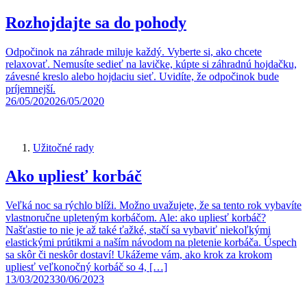
Rozhojdajte sa do pohody
Odpočinok na záhrade miluje každý. Vyberte si, ako chcete
relaxovať. Nemusíte sedieť na lavičke, kúpte si záhradnú hojdačku,
závesné kreslo alebo hojdaciu sieť. Uvidíte, že odpočinok bude
príjemnejší.
26/05/2020
26/05/2020
Užitočné rady
Ako upliesť korbáč
Veľká noc sa rýchlo blíži. Možno uvažujete, že sa tento rok vybavíte
vlastnoručne upleteným korbáčom. Ale: ako upliesť korbáč?
Našťastie to nie je až také ťažké, stačí sa vybaviť niekoľkými
elastickými prútikmi a naším návodom na pletenie korbáča. Úspech
sa skôr či neskôr dostaví! Ukážeme vám, ako krok za krokom
upliesť veľkonočný korbáč so 4, […]
13/03/2023
30/06/2023