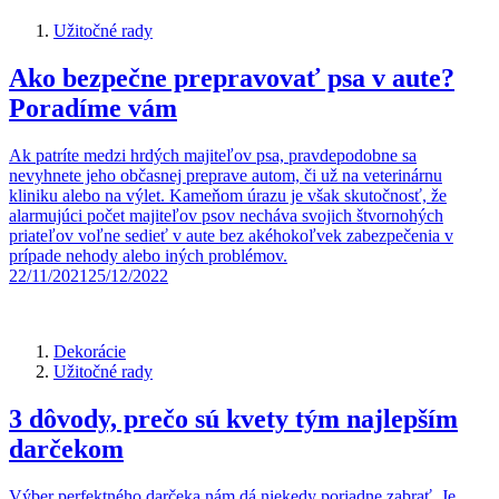
Užitočné rady
Ako bezpečne prepravovať psa v aute?
Poradíme vám
Ak patríte medzi hrdých majiteľov psa, pravdepodobne sa
nevyhnete jeho občasnej preprave autom, či už na veterinárnu
kliniku alebo na výlet. Kameňom úrazu je však skutočnosť, že
alarmujúci počet majiteľov psov necháva svojich štvornohých
priateľov voľne sedieť v aute bez akéhokoľvek zabezpečenia v
prípade nehody alebo iných problémov.
22/11/2021
25/12/2022
Dekorácie
Užitočné rady
3 dôvody, prečo sú kvety tým najlepším
darčekom
Výber perfektného darčeka nám dá niekedy poriadne zabrať. Je