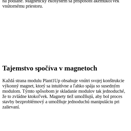
na podlahe. Magnetický ekosystém sa prispôsobí akémukoľvek
vnútornému priestoru.
Tajemstvo spočíva v magnetoch
Každá strana modulu Plant1Up obsahuje vnútri svojej konštrukcie
výkonný magnet, ktorý sa intuitívne a ľahko spája so susedným
modulom. Týmto spôsobom je skladanie modulov tak jednoduché,
že to zvládne ktokoľvek. Magnety tiež umožňujú, aby bol proces
stavby bezproblémový a umožňuje jednoduchú manipuláciu pri
zalievaní.