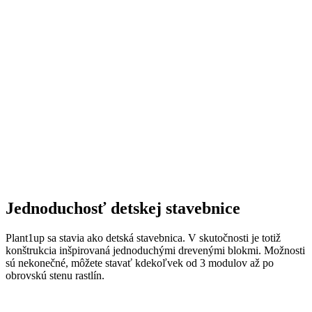
Jednoduchosť detskej stavebnice
Plant1up sa stavia ako detská stavebnica. V skutočnosti je totiž
konštrukcia inšpirovaná jednoduchými drevenými blokmi. Možnosti
sú nekonečné, môžete stavať kdekoľvek od 3 modulov až po
obrovskú stenu rastlín.