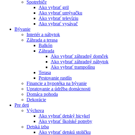
Spotrebiče
Ako vybrať gril
Ako vybrať umývačku
Ako vybrať televíziu
Ako vybrať vysávač
Bývanie
Interiér a nábytok
Záhrada a terasa
Balkón
Záhrada
Ako vybrať záhradný domček
Ako vybrať záhradný nábytok
Ako vybrať trampolínu
Terasa
Pestovanie rastlín
Financie a hypotéka na bývanie
Upratovanie a údržba domácnosti
Domáca pohoda
Dekorácie
Pre deti
Výchova
Ako vybrať detský bicykel
Ako vybrať školské potreby
Detská izba
Ako vybrať detskú stoličku