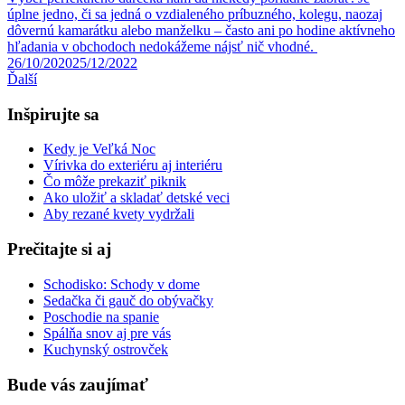
úplne jedno, či sa jedná o vzdialeného príbuzného, kolegu, naozaj
dôvernú kamarátku alebo manželku – často ani po hodine aktívneho
hľadania v obchodoch nedokážeme nájsť nič vhodné.
26/10/2020
25/12/2022
Ďalší
Inšpirujte sa
Kedy je Veľká Noc
Vírivka do exteriéru aj interiéru
Čo môže prekaziť piknik
Ako uložiť a skladať detské veci
Aby rezané kvety vydržali
Prečitajte si aj
Schodisko: Schody v dome
Sedačka či gauč do obývačky
Poschodie na spanie
Spálňa snov aj pre vás
Kuchynský ostrovček
Bude vás zaujímať