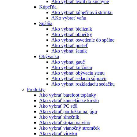
Ako vybrať textil do kuchyne
Kúpeľňa
Ako vybrať kúpeľňovú skrinku
AKo vybrať vaňu
Spálňa
Ako vybrať bielizník
Ako vybrať obliečky
Ako vybrať osvetlenie do spálne
Ako vybrať posteľ
Ako vybrať šatník
Obývačka
Ako vybrať gauč
Ako vybrať knižnicu
Ako vybrať obývaciu stenu
Ako vybrať sedaciu súpravu
Ako vybrať rozkladaciu sedačku
Produkty
Ako vybrať barefoot topánky
Ako vybrať kancelárske kreslo
Ako vybrať PC stôl
Ako vybrať podložku na jógu
Ako vybrať slnečník
Ako vybrať stojan na víno
Ako vybrať vianočný stromček
Ako vybrať vírivku