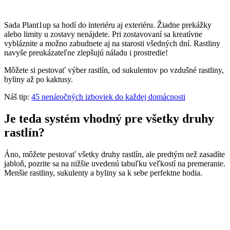
Sada Plant1up sa hodí do interiéru aj exteriéru. Žiadne prekážky
alebo limity u zostavy nenájdete. Pri zostavovaní sa kreatívne
vybláznite a možno zabudnete aj na starosti všedných dní. Rastliny
navyše preukázateľne zlepšujú náladu i prostredie!
Môžete si pestovať výber rastlín, od sukulentov po vzdušné rastliny,
byliny až po kaktusy.
Náš tip:
45 nenáročných izboviek do každej domácnosti
Je teda systém vhodný pre všetky druhy
rastlín?
Áno, môžete pestovať všetky druhy rastlín, ale predtým než zasadíte
jabloň, pozrite sa na nižšie uvedenú tabuľku veľkostí na premeranie.
Menšie rastliny, sukulenty a byliny sa k sebe perfektne hodia.