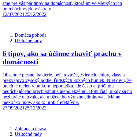
sme pre vás pár tipov na domácnosť, ktorá im vo všetkých ich
potrebách vyjde v ústrety.
12/07/2021
25/12/2022
Domáca pohoda
Užitočné rady
6 tipov, ako sa účinne zbaviť prachu v
domácnosti
Obsahuje plesne, baktérie, peľ, roztoče, zvieracie chlpy, vlasy a
prekvapivo vysoký podiel ľudských kožných buniek. Niet divu, že
prach je nielen vinníkom neporiadku, ale často aj príčinou
neutíchajúceho prechladnutia alebo ekzému. Bohužiaľ, nikdy sa ho
nezbavíte natrvalo, ale môžete ho výrazne eliminovať. Máme
niekoľko tipov, ako to urobiť efektívne.
27/09/2021
25/12/2022
Záhrada a terasa
Užitočné rady