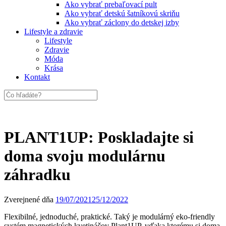
Ako vybrať prebaľovací pult
Ako vybrať detskú šatníkovú skriňu
Ako vybrať záclony do detskej izby
Lifestyle a zdravie
Lifestyle
Zdravie
Móda
Krása
Kontakt
PLANT1UP: Poskladajte si
doma svoju modulárnu
záhradku
Zverejnené dňa
19/07/2021
25/12/2022
Flexibilné, jednoduché, praktické. Taký je modulárný eko-friendly
systém magnetických kvetináčov Plant1UP, vďaka ktorému si doma