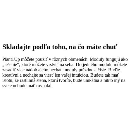
Skladajte podľa toho, na čo máte chuť
Plant1Up môžete použiť v rôznych obmenách. Moduly fungujú ako
„lešenie“, ktoré môžete vrstviť na seba. Do jedného modulu môžete
zasadiť viac nádob alebo nechať moduly prázdne a čisté. Buďte
kreatívni a nechajte sa viesť len vašej intuíciou. Budete tak mať
istotu, že rastlinná stena, ktorú tvoríte, bude unikátna a nikto iný na
svete nebude mať rovnakú.