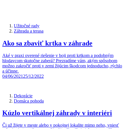
Užitočné rady
Záhrada a terasa
Ako sa zbaviť krtka v záhrade
Aké v praxi overené riešenie v boji proti krtkom a podobným
hlodavcom skutočne zaberá? Prezradíme vám, akým spôsobom
možno zakročiť proti v zemi žijúcim škodcom jednoducho, rýchlo
a účinne.
04/06/2021
25/12/2022
Dekorácie
Domáca pohoda
Kúzlo vertikálnej záhrady v interiéri
Či už žijete v meste alebo v pokojnej lokalite mimo neho, vniesť