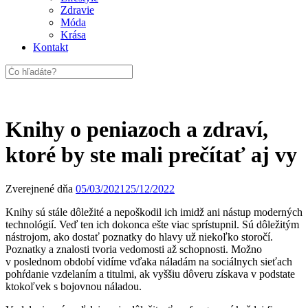
Zdravie
Móda
Krása
Kontakt
Knihy o peniazoch a zdraví,
ktoré by ste mali prečítať aj vy
Zverejnené dňa
05/03/2021
25/12/2022
Knihy sú stále dôležité a nepoškodil ich imidž ani nástup moderných
technológií. Veď ten ich dokonca ešte viac sprístupnil. Sú dôležitým
nástrojom, ako dostať poznatky do hlavy už niekoľko storočí.
Poznatky a znalosti tvoria vedomosti až schopnosti. Možno
v poslednom období vidíme vďaka náladám na sociálnych sieťach
pohŕdanie vzdelaním a titulmi, ak vyššiu dôveru získava v podstate
ktokoľvek s bojovnou náladou.