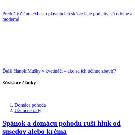
Predošlý článok:
Miesto plávajúcich skúste liate podlahy, sú odolné a
moderné
Ďalší článok:
Mušky v kvetináči – ako sa ich účinne zbaviť?
Súvisiace články
Domáca pohoda
Užitočné rady
Spánok a domácu pohodu ruší hluk od
susedov alebo krčma