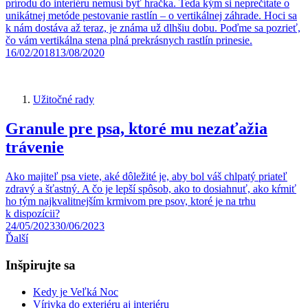
prírodu do interiéru nemusí byť hračka. Teda kým si neprečítate o
unikátnej metóde pestovanie rastlín – o vertikálnej záhrade. Hoci sa
k nám dostáva až teraz, je známa už dlhšiu dobu. Poďme sa pozrieť,
čo vám vertikálna stena plná prekrásnych rastlín prinesie.
16/02/2018
13/08/2020
Užitočné rady
Granule pre psa, ktoré mu nezaťažia
trávenie
Ako majiteľ psa viete, aké dôležité je, aby bol váš chlpatý priateľ
zdravý a šťastný. A čo je lepší spôsob, ako to dosiahnuť, ako kŕmiť
ho tým najkvalitnejším krmivom pre psov, ktoré je na trhu
k dispozícii?
24/05/2023
30/06/2023
Ďalší
Inšpirujte sa
Kedy je Veľká Noc
Vírivka do exteriéru aj interiéru