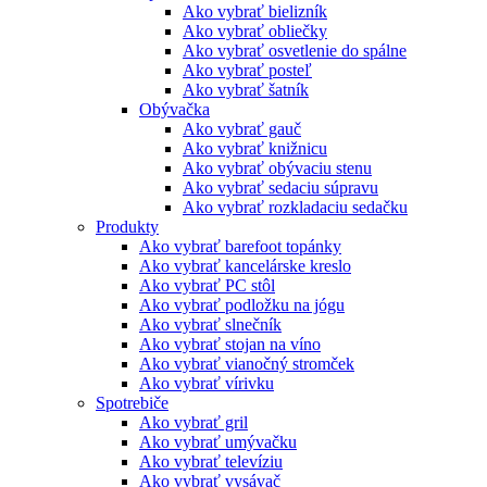
Ako vybrať bielizník
Ako vybrať obliečky
Ako vybrať osvetlenie do spálne
Ako vybrať posteľ
Ako vybrať šatník
Obývačka
Ako vybrať gauč
Ako vybrať knižnicu
Ako vybrať obývaciu stenu
Ako vybrať sedaciu súpravu
Ako vybrať rozkladaciu sedačku
Produkty
Ako vybrať barefoot topánky
Ako vybrať kancelárske kreslo
Ako vybrať PC stôl
Ako vybrať podložku na jógu
Ako vybrať slnečník
Ako vybrať stojan na víno
Ako vybrať vianočný stromček
Ako vybrať vírivku
Spotrebiče
Ako vybrať gril
Ako vybrať umývačku
Ako vybrať televíziu
Ako vybrať vysávač