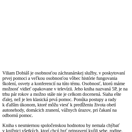
Viliam Dobiáš je osobnosťou záchranárskej služby, v poskytovaní
prvej pomoci a veľkou osobnosťou vôbec histórie fungovania
školení, osvety a konferencií na túto tému. Osobnosť, ktorú máme
možnosť vidieť opakovane v televízii. Jeho kniha nazvaná 5P, je na
trhu pár rokov a možno stále nie je celkom docenená. Siaha ešte
ďalej, než je len klasická prvá pomoc. Ponúka postupy a rady
k ďalším úkonom, ktoré môžu viesť k predĺženiu života obetí
autonehody, domácich zranení, vážnych úrazov, pri čakaní na
odbornú pomoc.
Kniha s nesmiernou spoločenskou hodnotou by nemala chýbať
v knižnici všetkých, ktorí chcú byť pripravení kvôli sebe, rodine,