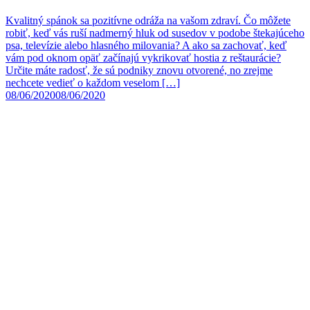
Kvalitný spánok sa pozitívne odráža na vašom zdraví. Čo môžete
robiť, keď vás ruší nadmerný hluk od susedov v podobe štekajúceho
psa, televízie alebo hlasného milovania? A ako sa zachovať, keď
vám pod oknom opäť začínajú vykrikovať hostia z reštaurácie?
Určite máte radosť, že sú podniky znovu otvorené, no zrejme
nechcete vedieť o každom veselom […]
08/06/2020
08/06/2020