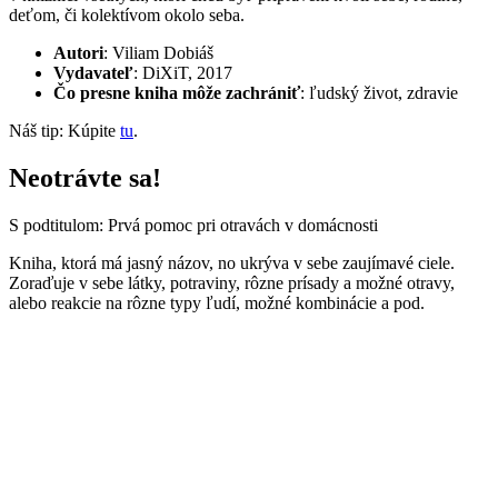
deťom, či kolektívom okolo seba.
Autori
: Viliam Dobiáš
Vydavateľ
: DiXiT, 2017
Čo presne kniha môže zachrániť
: ľudský život, zdravie
Náš tip: Kúpite
tu
.
Neotrávte sa!
S podtitulom: Prvá pomoc pri otravách v domácnosti
Kniha, ktorá má jasný názov, no ukrýva v sebe zaujímavé ciele.
Zoraďuje v sebe látky, potraviny, rôzne prísady a možné otravy,
alebo reakcie na rôzne typy ľudí, možné kombinácie a pod.