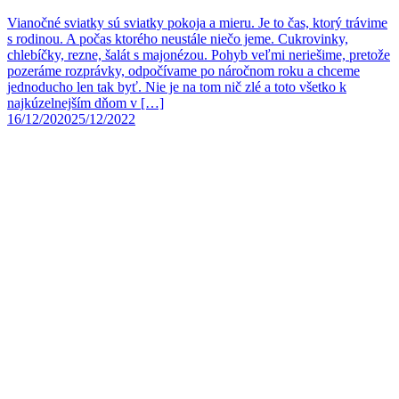
Vianočné sviatky sú sviatky pokoja a mieru. Je to čas, ktorý trávime
s rodinou. A počas ktorého neustále niečo jeme. Cukrovinky,
chlebíčky, rezne, šalát s majonézou. Pohyb veľmi neriešime, pretože
pozeráme rozprávky, odpočívame po náročnom roku a chceme
jednoducho len tak byť. Nie je na tom nič zlé a toto všetko k
najkúzelnejším dňom v […]
16/12/2020
25/12/2022