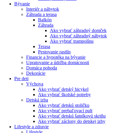
Bývanie
Interiér a nábytok
Záhrada a terasa
Balkón
Záhrada
Ako vybrať záhradný domček
Ako vybrať záhradný nábytok
Ako vybrať trampolínu
Terasa
Pestovanie rastlín
Financie a hypotéka na bývanie
Upratovanie a údržba domácnosti
Domáca pohoda
Dekorácie
Pre deti
Výchova
Ako vybrať detský bicykel
Ako vybrať školské potreby
Detská izba
Ako vybrať detskú stoličku
Ako vybrať prebaľovací pult
Ako vybrať detskú šatníkovú skriňu
Ako vybrať záclony do detskej izby
Lifestyle a zdravie
Lifestyle