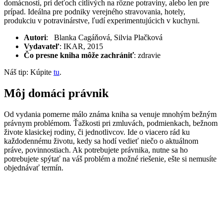
domácnosti, pri deťoch citlivých na rôzne potraviny, alebo len pre
prípad. Ideálna pre podniky verejného stravovania, hotely,
produkciu v potravinárstve, ľudí experimentujúcich v kuchyni.
Autori
: Blanka Cagáňová, Silvia Plačková
Vydavateľ
: IKAR, 2015
Čo presne kniha môže zachrániť
: zdravie
Náš tip: Kúpite
tu
.
Môj domáci právnik
Od vydania pomerne málo známa kniha sa venuje mnohým bežným
právnym problémom. Ťažkosti pri zmluvách, podmienkach, bežnom
živote klasickej rodiny, či jednotlivcov. Ide o viacero rád ku
každodennému životu, kedy sa hodí vedieť niečo o aktuálnom
práve, povinnostiach. Ak potrebujete právnika, nutne sa ho
potrebujete spýtať na váš problém a možné riešenie, ešte si nemusíte
objednávať termín.