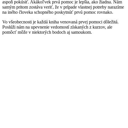
aspoň pokúsiť. Akákoľvek prvá pomoc je lepšia, ako žiadna. Nám
samým pritom zostáva veriť, že v prípade vlastnej potreby narazíme
na iného človeka schopného poskytnúť prvú pomoc rovnako.
Vo všeobecnosti je každá kniha venovaná prvej pomoci dôležitá.
Poslúži nám na upevnenie vedomostí získaných z kurzov, ale
pomôcť môže v niektorých bodoch aj samoukom.