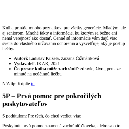
Kniha prináša mnoho poznatkov, pre všetky generácie. Mladým, ale
aj seniorom. Mnohé fakty a informácie, ku ktorým sa bežne ani
nemá verejnosť ako dostať. Cenné sú informácie vám dajú viac
svetla do vlastného určovania ochorenia a vysvetľuje, aký je postup
liečby.
Autori
: Ladislav Kužela, Zuzana Čižmáriková
Vydavateľ
: IKAR, 2021
Čo presne kniha môže zachrániť
: zdravie, život, peniaze
minuté na neúčinnú liečbu
Náš tip: Kúpite
tu
.
5P – Prvá pomoc pre pokročilých
poskytovateľov
S podtitulom: Pre tých, čo chcú vedieť viac
Poskytnúť prvú pomoc znamená zachrániť človeka, alebo sa o to