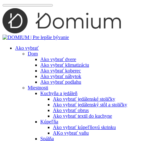
Preskočiť
na
obsah
Ako vybrať
Dom
Ako vybrať dvere
Ako vybrať klimatizáciu
Ako vybrať koberec
Ako vybrať nábytok
Ako vybrať podlahu
Miestnosti
Kuchyňa a jedáleň
Ako vybrať jedálenské stoličky
Ako vybrať jedálenský stôl a stoličky
Ako vybrať obrus
Ako vybrať textil do kuchyne
Kúpeľňa
Ako vybrať kúpeľňovú skrinku
AKo vybrať vaňu
Spálňa