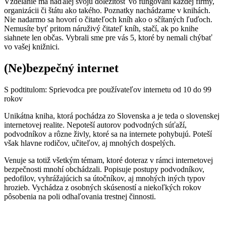
Vzdelanie má naďalej svoju dôležitosť vo fungovaní každej firmy,
organizácii či štátu ako takého. Poznatky nachádzame v knihách.
Nie nadarmo sa hovorí o čitateľoch kníh ako o sčítaných ľuďoch.
Nemusíte byť pritom náruživý čitateľ kníh, stačí, ak po knihe
siahnete len občas. Vybrali sme pre vás 5, ktoré by nemali chýbať
vo vašej knižnici.
(Ne)bezpečný internet
S podtitulom: Sprievodca pre používateľov internetu od 10 do 99
rokov
Unikátna kniha, ktorá pochádza zo Slovenska a je teda o slovenskej
internetovej realite. Nepoteší autorov podvodných súťaží,
podvodníkov a rôzne živly, ktoré sa na internete pohybujú. Poteší
však hlavne rodičov, učiteľov, aj mnohých dospelých.
Venuje sa totiž všetkým témam, ktoré doteraz v rámci internetovej
bezpečnosti mnohí obchádzali. Popisuje postupy podvodníkov,
pedofilov, vyhrážajúcich sa útočníkov, aj mnohých iných typov
hrozieb. Vychádza z osobných skúseností a niekoľkých rokov
pôsobenia na poli odhaľovania trestnej činnosti.