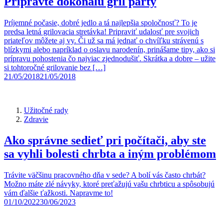
Pripravte dokonalú gril party
Príjemné počasie, dobré jedlo a tá najlepšia spoločnosť? To je
predsa letná grilovacia stretávka! Pripraviť udalosť pre svojich
priateľov môžete aj vy. Či už sa má jednať o chvíľku strávenú s
blízkymi alebo napríklad o oslavu narodenín, prinášame tipy, ako si
prípravu pohostenia čo najviac zjednodušiť. Skrátka a dobre – užite
si tohtoročné grilovanie bez […]
21/05/2018
21/05/2018
Užitočné rady
Zdravie
Ako správne sedieť pri počítači, aby ste
sa vyhli bolesti chrbta a iným problémom
Trávite väčšinu pracovného dňa v sede? A bolí vás často chrbát?
Možno máte zlé návyky, ktoré preťažujú vašu chrbticu a spôsobujú
vám ďalšie ťažkosti. Napravme to!
01/10/2022
30/06/2023