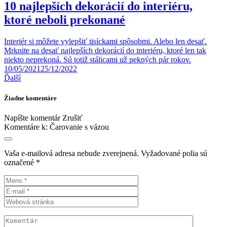
10 najlepších dekorácií do interiéru,
ktoré neboli prekonané
Interiér si môžete vylepšiť tisíckami spôsobmi. Alebo len desať.
Mrknite na desať najlepších dekorácií do interiéru, ktoré len tak
niekto neprekoná. Sú totiž stálicami už pekných pár rokov.
10/05/2021
25/12/2022
Ďalší
Žiadne komentáre
Napíšte komentár
Zrušiť
Komentáre k:
Čarovanie s vázou
Vaša e-mailová adresa nebude zverejnená.
Vyžadované polia sú
označené
*