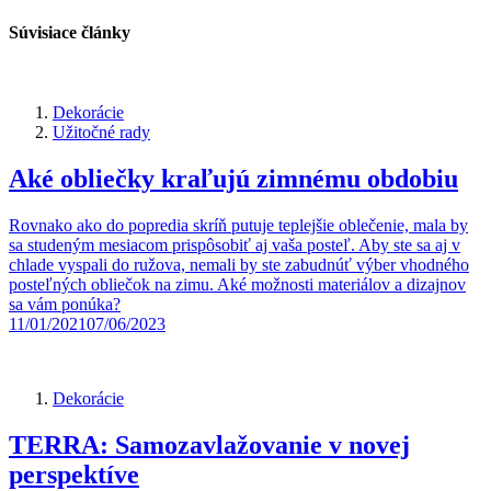
Súvisiace články
Dekorácie
Užitočné rady
Aké obliečky kraľujú zimnému obdobiu
Rovnako ako do popredia skríň putuje teplejšie oblečenie, mala by
sa studeným mesiacom prispôsobiť aj vaša posteľ. Aby ste sa aj v
chlade vyspali do ružova, nemali by ste zabudnúť výber vhodného
posteľných obliečok na zimu. Aké možnosti materiálov a dizajnov
sa vám ponúka?
11/01/2021
07/06/2023
Dekorácie
TERRA: Samozavlažovanie v novej
perspektíve