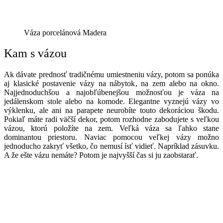
Váza porcelánová Madera
Kam s vázou
Ak dávate prednosť tradičnému umiestneniu vázy, potom sa ponúka
aj klasické postavenie vázy na nábytok, na zem alebo na okno.
Najjednoduchšou a najobľúbenejšou možnosťou je váza na
jedálenskom stole alebo na komode. Elegantne vyznejú vázy vo
výklenku, ale ani na parapete neurobíte touto dekoráciou škodu.
Pokiaľ máte radi väčší dekor, potom rozhodne zabodujete s veľkou
vázou, ktorú položíte na zem. Veľká váza sa ľahko stane
dominantou priestoru. Naviac pomocou veľkej vázy možno
jednoducho zakryť všetko, čo nemusí ísť vidieť. Napríklad zásuvku.
A že ešte vázu nemáte? Potom je najvyšší čas si ju zaobstarať.