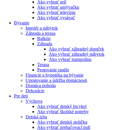
Ako vybrať gril
Ako vybrať umývačku
Ako vybrať televíziu
Ako vybrať vysávač
Bývanie
Interiér a nábytok
Záhrada a terasa
Balkón
Záhrada
Ako vybrať záhradný domček
Ako vybrať záhradný nábytok
Ako vybrať trampolínu
Terasa
Pestovanie rastlín
Financie a hypotéka na bývanie
Upratovanie a údržba domácnosti
Domáca pohoda
Dekorácie
Pre deti
Výchova
Ako vybrať detský bicykel
Ako vybrať školské potreby
Detská izba
Ako vybrať detskú stoličku
Ako vybrať prebaľovací pult