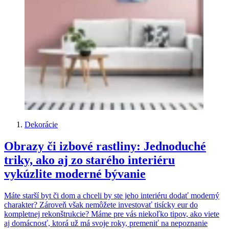
Dekorácie
Obrazy či izbové rastliny: Jednoduché
triky, ako aj zo starého interiéru
vykúzlite moderné bývanie
Máte starší byt či dom a chceli by ste jeho interiéru dodať moderný
charakter? Zároveň však nemôžete investovať tisícky eur do
kompletnej rekonštrukcie? Máme pre vás niekoľko tipov, ako viete
aj domácnosť, ktorá už má svoje roky, premeniť na nepoznanie