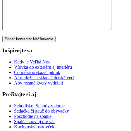
Pridať komentár
Načítavanie
Inšpirujte sa
Kedy je Veľká Noc
Vírivka do exteriéru aj interiéru
Čo môže prekaziť piknik
Ako uložiť a skladať detské veci
Aby rezané kvety vydržali
Prečitajte si aj
Schodisko: Schody v dome
Sedačka či gauč do obývačky
Poschodie na spanie
Spálňa snov aj pre vás
Kuchynský ostrovček