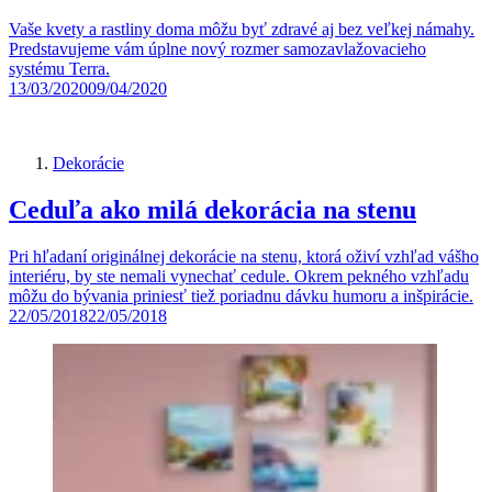
Vaše kvety a rastliny doma môžu byť zdravé aj bez veľkej námahy.
Predstavujeme vám úplne nový rozmer samozavlažovacieho
systému Terra.
13/03/2020
09/04/2020
Dekorácie
Ceduľa ako milá dekorácia na stenu
Pri hľadaní originálnej dekorácie na stenu, ktorá oživí vzhľad vášho
interiéru, by ste nemali vynechať cedule. Okrem pekného vzhľadu
môžu do bývania priniesť tiež poriadnu dávku humoru a inšpirácie.
22/05/2018
22/05/2018