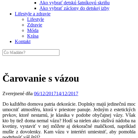
Ako vybrať detskú šatníkovú skriňu
Ako vybrať záclony do detskej izby
Lifestyle a zdravie
Lifestyle
Zdravie
Móda
Krása
Kontakt
Čarovanie s vázou
Zverejnené dňa
06/12/2017
14/12/2017
Do každého domova patria dekorácie. Doplnky majú jedinečnú moc
umocniť atmosféru, ktorá v priestore panuje. Jedným z estetických
prvkov, ktoré nestarnú, je klasika v podobe obyčajnej vázy. Však
kto by tiež doma nemal vázu? Hodí sa nielen ako slušivá nádoba na
kvetiny, vystaviť v nej môžete aj dekoračné maličkosti, napríklad
mušle z dovolenky. Kam vázu v interiéri umiestniť, aby pomohla
podtrhnúť váš štýl?