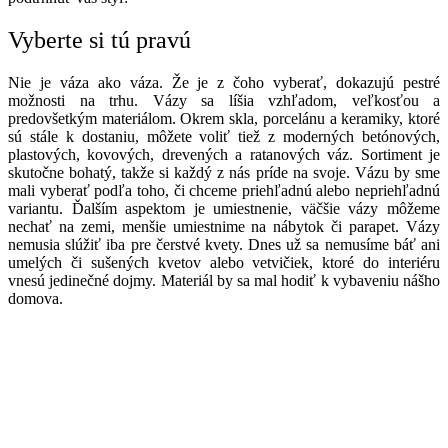
Vyberte si tú pravú
Nie je váza ako váza. Že je z čoho vyberať, dokazujú pestré
možnosti na trhu. Vázy sa líšia vzhľadom, veľkosťou a
predovšetkým materiálom. Okrem skla, porcelánu a keramiky, ktoré
sú stále k dostaniu, môžete voliť tiež z moderných betónových,
plastových, kovových, drevených a ratanových váz. Sortiment je
skutočne bohatý, takže si každý z nás príde na svoje. Vázu by sme
mali vyberať podľa toho, či chceme priehľadnú alebo nepriehľadnú
variantu. Ďalším aspektom je umiestnenie, väčšie vázy môžeme
nechať na zemi, menšie umiestnime na nábytok či parapet. Vázy
nemusia slúžiť iba pre čerstvé kvety. Dnes už sa nemusíme báť ani
umelých či sušených kvetov alebo vetvičiek, ktoré do interiéru
vnesú jedinečné dojmy. Materiál by sa mal hodiť k vybaveniu nášho
domova.