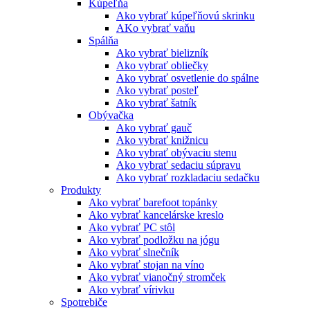
Kúpeľňa
Ako vybrať kúpeľňovú skrinku
AKo vybrať vaňu
Spálňa
Ako vybrať bielizník
Ako vybrať obliečky
Ako vybrať osvetlenie do spálne
Ako vybrať posteľ
Ako vybrať šatník
Obývačka
Ako vybrať gauč
Ako vybrať knižnicu
Ako vybrať obývaciu stenu
Ako vybrať sedaciu súpravu
Ako vybrať rozkladaciu sedačku
Produkty
Ako vybrať barefoot topánky
Ako vybrať kancelárske kreslo
Ako vybrať PC stôl
Ako vybrať podložku na jógu
Ako vybrať slnečník
Ako vybrať stojan na víno
Ako vybrať vianočný stromček
Ako vybrať vírivku
Spotrebiče