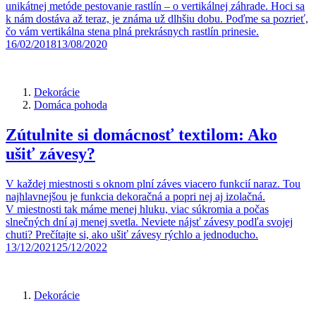
unikátnej metóde pestovanie rastlín – o vertikálnej záhrade. Hoci sa
k nám dostáva až teraz, je známa už dlhšiu dobu. Poďme sa pozrieť,
čo vám vertikálna stena plná prekrásnych rastlín prinesie.
16/02/2018
13/08/2020
Dekorácie
Domáca pohoda
Zútulnite si domácnosť textilom: Ako
ušiť závesy?
V každej miestnosti s oknom plní záves viacero funkcií naraz. Tou
najhlavnejšou je funkcia dekoračná a popri nej aj izolačná.
V miestnosti tak máme menej hluku, viac súkromia a počas
slnečných dní aj menej svetla. Neviete nájsť závesy podľa svojej
chuti? Prečítajte si, ako ušiť závesy rýchlo a jednoducho.
13/12/2021
25/12/2022
Dekorácie