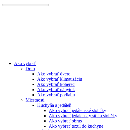
Preskočiť
na
obsah
Ako vybrať
Dom
Ako vybrať dvere
Ako vybrať klimatizáciu
Ako vybrať koberec
Ako vybrať nábytok
Ako vybrať podlahu
Miestnosti
Kuchyňa a jedáleň
Ako vybrať jedálenské stoličky
Ako vybrať jedálenský stôl a stoličky
Ako vybrať obrus
Ako vybrať textil do kuchyne