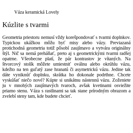
Váza keramická Lovely
Kúzlite s tvarmi
Geometria priestoru nemusí vždy korešpondovať s tvarmi doplnkov.
Typickou ukážkou môžu byť misy alebo vázy. Previazaná
protichodná geometria totiž pôsobí zaujímavo a vytvára originálny
štýl. Nič sa nemá preháňať, preto aj s geometrickými tvarmi radšej
opatrne. Všeobecne platí, že pár kontrastov je vítaných. Na
štvorcový stolík môžete umiestniť oválnu alebo okrúhlu vázu,
kdežto na ten guľatý zase hranatú či asymetrickú vázu. Jedine tak
dáte vyniknúť doplnku, skrátka ho dokonale podrthne. Chcete
vyskúšať niečo nové? Kúpte si unikátnu nástennú vázu. Zoženiete
ju v mnohých zaujímavých tvaroch, avšak kvetinami osviežite
priamo stenu. Váza s rastlinami sa tak stane prírodným obrazom a
zvelebí steny tam, kde budete chcieť.