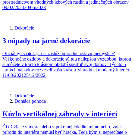
prostredníctvom vhodných izbových rastlín a jedinečných obrazov.
09/02/2023
30/06/2023
Dekorácie
3 nápady na jarné dekorácie
Oficiálny sviatok jari si zaslúži poriadnu oslavu, nemyslíte?
Veľkonočné ozdoby a dekorácie sú tou najlepšou výzdobou, ktorou
si môžete v tomto krásnom období spestriť svoj domov. Týchto 5
jarných nápadov rozveselí vašu krásnu záhradu aj moderný interiér.
11/03/2021
25/12/2022
Dekorácie
Domáca pohoda
Kúzlo vertikálnej záhrady v interiéri
Či už žijete v meste alebo v pokojnej lokalite mimo neho, vniesť
prírodu do interiéru nemusí byť hračka. Teda kým si neprečítate o