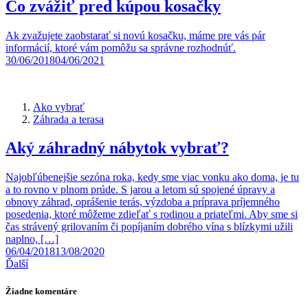
Čo zvážiť pred kúpou kosačky
Ak zvažujete zaobstarať si novú kosačku, máme pre vás pár
informácií, ktoré vám pomôžu sa správne rozhodnúť.
30/06/2018
04/06/2021
Ako vybrať
Záhrada a terasa
Aký záhradný nábytok vybrať?
Najobľúbenejšie sezóna roka, kedy sme viac vonku ako doma, je tu
a to rovno v plnom prúde. S jarou a letom sú spojené úpravy a
obnovy záhrad, oprášenie terás, výzdoba a príprava príjemného
posedenia, ktoré môžeme zdieľať s rodinou a priateľmi. Aby sme si
čas strávený grilovaním či popíjaním dobrého vína s blízkymi užili
naplno, […]
06/04/2018
13/08/2020
Ďalší
Žiadne komentáre