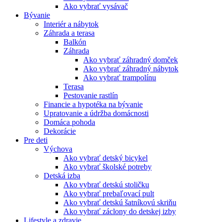
Ako vybrať vysávač
Bývanie
Interiér a nábytok
Záhrada a terasa
Balkón
Záhrada
Ako vybrať záhradný domček
Ako vybrať záhradný nábytok
Ako vybrať trampolínu
Terasa
Pestovanie rastlín
Financie a hypotéka na bývanie
Upratovanie a údržba domácnosti
Domáca pohoda
Dekorácie
Pre deti
Výchova
Ako vybrať detský bicykel
Ako vybrať školské potreby
Detská izba
Ako vybrať detskú stoličku
Ako vybrať prebaľovací pult
Ako vybrať detskú šatníkovú skriňu
Ako vybrať záclony do detskej izby
Lifestyle a zdravie