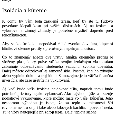
Izolácia a kúrenie
K čomu by vám bola zasklená terasa, keď by ste tu ľudovo
povedané klepali kosu pri vašich diskusiách. Aj na izoláciu a
vykurovanie zimnej záhrady je potrebné myslieť dopredu pred
rekonštrukciou.
Aby sa konštrukciou nepodával chlad zvonku dovnútra, kúpte si
hliníkové okenné profily s prerušeným tepelným mostom.
Čo to znamená? Medzi dve vrstvy hliníka okenného profilu je
vložený plast, ktorý práve vďaka svojim izolačným vlastnostiam
zabraňuje odovzdávaniu studeného vzduchu zvonku dovnútra.
Ďalej môžete odizolovať aj samotné sklo. Postačí, keď ho zdvojíte
alebo vyplníte dokonca trojsklom. Samozrejme je to väčšia finančná
investícia, ale zase ušetríte na vykurovaní.
Aj keď bude vaša izolácia najdokonalejšia, napriek tomu bude
potrebné priestory nejako vykurovať. Ako najvhodnejšie sa ukazuje
podlahové vykurovanie, ktoré možno máte vo vašej kúpeľni. Jeho
nespornou výhodou je istota, že sa teplo v miestnosti šíri
rovnomerne. To sa pri krbe alebo krbových kachliach povedať nedá.
Tu je vždy najteplejšie pri zdroji tepla. Ďalej teplota slabne.