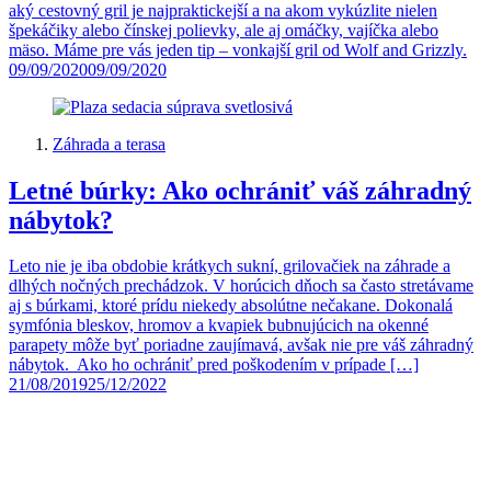
aký cestovný gril je najpraktickejší a na akom vykúzlite nielen
špekáčiky alebo čínskej polievky, ale aj omáčky, vajíčka alebo
mäso. Máme pre vás jeden tip – vonkajší gril od Wolf and Grizzly.
09/09/2020
09/09/2020
Záhrada a terasa
Letné búrky: Ako ochrániť váš záhradný
nábytok?
Leto nie je iba obdobie krátkych sukní, grilovačiek na záhrade a
dlhých nočných prechádzok. V horúcich dňoch sa často stretávame
aj s búrkami, ktoré prídu niekedy absolútne nečakane. Dokonalá
symfónia bleskov, hromov a kvapiek bubnujúcich na okenné
parapety môže byť poriadne zaujímavá, avšak nie pre váš záhradný
nábytok. Ako ho ochrániť pred poškodením v prípade […]
21/08/2019
25/12/2022