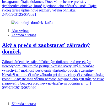
Instagramu, čítajte dokonca. Dnes vám chceme predstaviť
dychberúce ohnisko, ktoré je jednoducho súčasťou stola. Dajte
svojej terase úplne nové rozmery vďaka ohnisku.
24/05/2021
25/05/2021
Ako vybrať
Záhrada a terasa
Aký a prečo si zaobstarať záhradný
domček
Záhradkárčenie je stále obľúbeným únikom pred mestským
stereotypom. Niekto rád pestuje okrasné kvety, iný si nemôže
vynachváliť možnosť pestovania vlastného ovocia a zeleniny.
Nezáleží na tom, či máte záhradu pri dome, chaty či v záhradkárskej
kolónii. Aby ste mali všetko náradie, bicykle alebo gril stále po ruke
a zároveň v bezpečí pred nevyspytateľným počasím aj […]
09/07/2020
13/08/2020
Záhrada a terasa