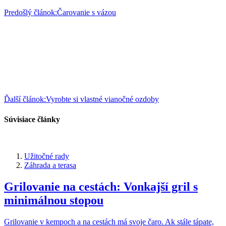
Predošlý článok:
Čarovanie s vázou
Ďalší článok:
Vyrobte si vlastné vianočné ozdoby
Súvisiace články
Užitočné rady
Záhrada a terasa
Grilovanie na cestách: Vonkajší gril s
minimálnou stopou
Grilovanie v kempoch a na cestách má svoje čaro. Ak stále tápate,