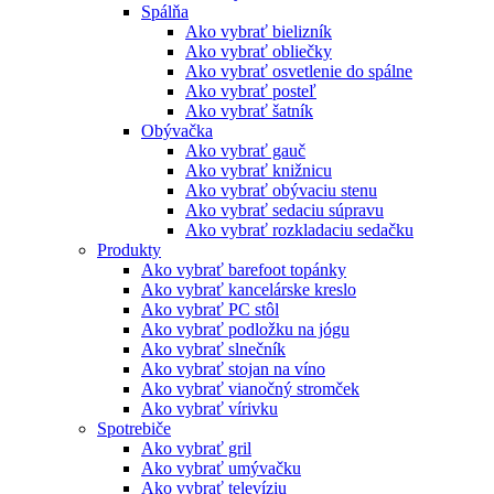
Spálňa
Ako vybrať bielizník
Ako vybrať obliečky
Ako vybrať osvetlenie do spálne
Ako vybrať posteľ
Ako vybrať šatník
Obývačka
Ako vybrať gauč
Ako vybrať knižnicu
Ako vybrať obývaciu stenu
Ako vybrať sedaciu súpravu
Ako vybrať rozkladaciu sedačku
Produkty
Ako vybrať barefoot topánky
Ako vybrať kancelárske kreslo
Ako vybrať PC stôl
Ako vybrať podložku na jógu
Ako vybrať slnečník
Ako vybrať stojan na víno
Ako vybrať vianočný stromček
Ako vybrať vírivku
Spotrebiče
Ako vybrať gril
Ako vybrať umývačku
Ako vybrať televíziu