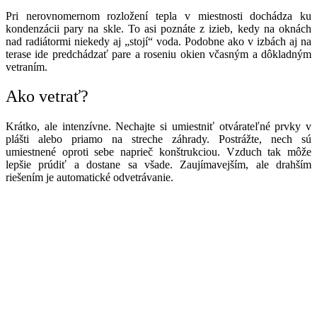
Pri nerovnomernom rozložení tepla v miestnosti dochádza ku
kondenzácii pary na skle. To asi poznáte z izieb, kedy na oknách
nad radiátormi niekedy aj „stojí“ voda. Podobne ako v izbách aj na
terase ide predchádzať pare a roseniu okien včasným a dôkladným
vetraním.
Ako vetrať?
Krátko, ale intenzívne. Nechajte si umiestniť otvárateľné prvky v
plášti alebo priamo na streche záhrady. Postrážte, nech sú
umiestnené oproti sebe naprieč konštrukciou. Vzduch tak môže
lepšie prúdiť a dostane sa všade. Zaujímavejším, ale drahším
riešením je automatické odvetrávanie.