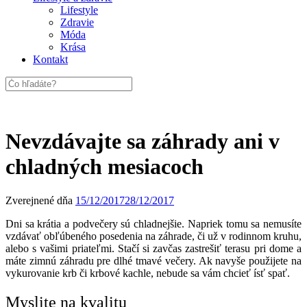
Lifestyle
Zdravie
Móda
Krása
Kontakt
Nevzdávajte sa záhrady ani v
chladných mesiacoch
Zverejnené dňa
15/12/2017
28/12/2017
Dni sa krátia a podvečery sú chladnejšie. Napriek tomu sa nemusíte
vzdávať obľúbeného posedenia na záhrade, či už v rodinnom kruhu,
alebo s vašimi priateľmi. Stačí si zavčas zastrešiť terasu pri dome a
máte zimnú záhradu pre dlhé tmavé večery. Ak navyše použijete na
vykurovanie krb či krbové kachle, nebude sa vám chcieť ísť spať.
Myslite na kvalitu