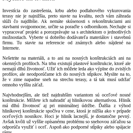
Investícia do zastrešenia, krbu alebo podlahového vykurovania
terasy nie je najnižšia, preto stavte na kvalitu, nech vám záhrada
slúži čo najdlhšie. Ak nemáte skúsenosti s rekonštrukciami ani
stavbami svojpomocne, určite sa poraďte s odborníkom. Nechajte si
vypracovať projekt a porozprávajte sa s architektom o jednotlivých
možnostiach. Vyberte si dobrého dodávateľa materiálov i stavebnú
firmu. Tu stavte na referencie od známych alebo nájdené na
Internete.
Nešetrite na materiáli, a to ani na nosných konštrukciách ani na
okenných profiloch. Na trhu existujú plastové konštrukcie, ktoré ale
nemajú dlhú životnosť. Užiť ich môžete leda ako výplne do zvislých
profilov, ale neodporúčame ich do nosných stĺpikov. Myslite na to,
že v zime napadne sneh na strechu terasy, a tá tak musí udržať
omnoho vyššiu záťaž.
Najvhodnejším, ale tiež najdrahším variantom sú oceľové nosné
konštrukcie. Môžete ich nahradiť aj hliníkovou alternatívou. Hliník
má dlhú životnosť aj pri minimálnej údržbe. Ďalšia z výhod
hliníkovej konštrukcie spočíva v cene, ktorá je nižšia ako v prípade
oceľových nosníkov. Hoci je hliník lacnejší, je dostatočne pevný.
Avšak kvôli už vyššie opísanému problému so snehovou záťažou sa
odporúča využiť i oceľ. Aspoň ako podporné stĺpiky alebo spájacie
rámy.