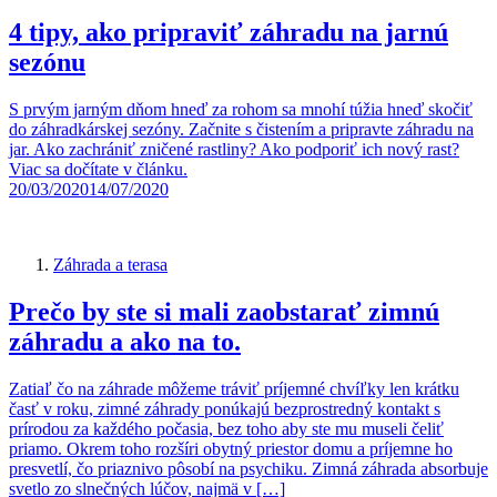
4 tipy, ako pripraviť záhradu na jarnú
sezónu
S prvým jarným dňom hneď za rohom sa mnohí túžia hneď skočiť
do záhradkárskej sezóny. Začnite s čistením a pripravte záhradu na
jar. Ako zachrániť zničené rastliny? Ako podporiť ich nový rast?
Viac sa dočítate v článku.
20/03/2020
14/07/2020
Záhrada a terasa
Prečo by ste si mali zaobstarať zimnú
záhradu a ako na to.
Zatiaľ čo na záhrade môžeme tráviť príjemné chvíľky len krátku
časť v roku, zimné záhrady ponúkajú bezprostredný kontakt s
prírodou za každého počasia, bez toho aby ste mu museli čeliť
priamo. Okrem toho rozšíri obytný priestor domu a príjemne ho
presvetlí, čo priaznivo pôsobí na psychiku. Zimná záhrada absorbuje
svetlo zo slnečných lúčov, najmä v […]