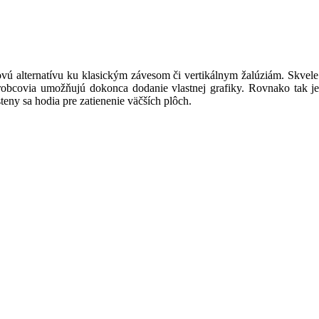
lovú alternatívu ku klasickým závesom či vertikálnym žalúziám. Skvele
robcovia umožňujú dokonca dodanie vlastnej grafiky. Rovnako tak je l
ny sa hodia pre zatienenie väčších plôch.