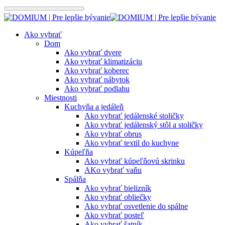
Preskočiť
na
obsah
Ako vybrať
Dom
Ako vybrať dvere
Ako vybrať klimatizáciu
Ako vybrať koberec
Ako vybrať nábytok
Ako vybrať podlahu
Miestnosti
Kuchyňa a jedáleň
Ako vybrať jedálenské stoličky
Ako vybrať jedálenský stôl a stoličky
Ako vybrať obrus
Ako vybrať textil do kuchyne
Kúpeľňa
Ako vybrať kúpeľňovú skrinku
AKo vybrať vaňu
Spálňa
Ako vybrať bielizník
Ako vybrať obliečky
Ako vybrať osvetlenie do spálne
Ako vybrať posteľ
Ako vybrať šatník