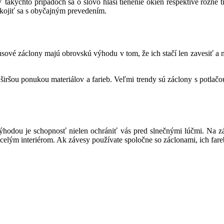
 takýchto prípadoch sa o slovo hlási tienenie okien respektíve rôzne t
pokojiť sa s obyčajným prevedením.
usové záclony majú obrovskú výhodu v tom, že ich stačí len zavesiť a 
širšou ponukou materiálov a farieb. Veľmi trendy sú záclony s potlač
výhodou je schopnosť nielen ochrániť vás pred slnečnými lúčmi. Na z
s celým interiérom. Ak závesy používate spoločne so záclonami, ich fa