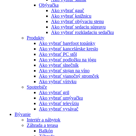
Obývačka
Ako vybrať gauč
Ako vybrať knižnicu
Ako vybrať obývaciu stenu
Ako vybrať sedaciu súpravu
Ako vybrať rozkladaciu sedačku
Produkty
Ako vybrať barefoot topánky
Ako vybrať kancelárske kreslo
Ako vybrať PC stôl
Ako vybrať podložku na jógu
Ako vybrať slnečník
Ako vybrať stojan na víno
Ako vybrať vianočný stromček
Ako vybrať vírivku
Spotrebiče
Ako vybrať gril
Ako vybrať umývačku
Ako vybrať televíziu
Ako vybrať vysávač
Bývanie
Interiér a nábytok
Záhrada a terasa
Balkón