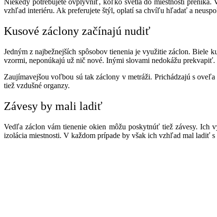
Niekedy potrebujete ovplyvniť, koľko svetla do miestnosti preniká. V
vzhľad interiéru. Ak preferujete štýl, oplatí sa chvíľu hľadať a neus
Kusové záclony začínajú nudiť
Jedným z najbežnejších spôsobov tienenia je využitie záclon. Biele k
vzormi, neponúkajú už nič nové. Inými slovami nedokážu prekvapiť.
Zaujímavejšou voľbou sú tak záclony v metráži. Prichádzajú s oveľa 
tiež vzdušné organzy.
Závesy by mali ladiť
Vedľa záclon vám tienenie okien môžu poskytnúť tiež závesy. Ich 
izolácia miestnosti. V každom prípade by však ich vzhľad mal ladiť 