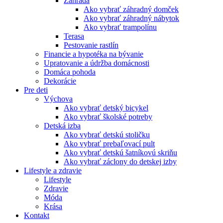
Záhrada
Ako vybrať záhradný domček
Ako vybrať záhradný nábytok
Ako vybrať trampolínu
Terasa
Pestovanie rastlín
Financie a hypotéka na bývanie
Upratovanie a údržba domácnosti
Domáca pohoda
Dekorácie
Pre deti
Výchova
Ako vybrať detský bicykel
Ako vybrať školské potreby
Detská izba
Ako vybrať detskú stoličku
Ako vybrať prebaľovací pult
Ako vybrať detskú šatníkovú skriňu
Ako vybrať záclony do detskej izby
Lifestyle a zdravie
Lifestyle
Zdravie
Móda
Krása
Kontakt