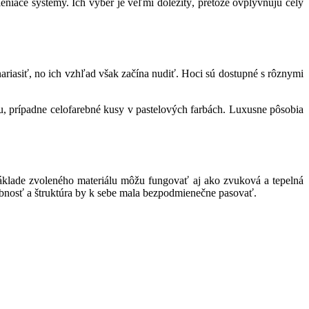
ieniace systémy. Ich výber je veľmi dôležitý, pretože ovplyvňujú celý
nariasiť, no ich vzhľad však začína nudiť. Hoci sú dostupné s rôznymi
ou, prípadne celofarebné kusy v pastelových farbách. Luxusne pôsobia
áklade zvoleného materiálu môžu fungovať aj ako zvuková a tepelná
rebnosť a štruktúra by k sebe mala bezpodmienečne pasovať.