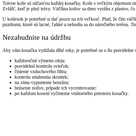
Trávne koše sú súčasťou každej kosačky. Koše s veľkým objemom maj
Zvlášť, keď je plný trávy. Väčšina košov sa dnes vyrába z plastov, č
U koliesok je potrebné si dať pozor na ich veľkosť. Platí, že čím väč
puzdrami, ktoré sú lacné, ľahké a nehodia sa do náročného terénu. Tie
Nezabudnite na údržbu
Aby vám kosačka vydržala dlhé roky, je potrebné sa o ňu pravidelne s
každoročnú výmenu oleja;
pravidelnú kontrolu sviečok;
čistenie vzduchového filtra;
kontrolu utiahnutia skrutiek;
na zimu vypustenie benzínu;
brúsenie nožov, prípade ich vycentrovanie;
po každom kosení vyčistenie vnútorného priestoru kosačky.