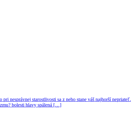
i nesprávnej starostlivosti sa z neho stane váš najhorší nepriateľ.
izmu? bolesti hlavy spálená […]