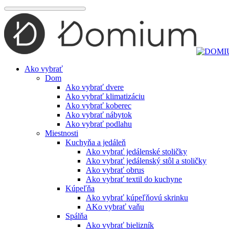
Preskočiť
na
obsah
Ako vybrať
Dom
Ako vybrať dvere
Ako vybrať klimatizáciu
Ako vybrať koberec
Ako vybrať nábytok
Ako vybrať podlahu
Miestnosti
Kuchyňa a jedáleň
Ako vybrať jedálenské stoličky
Ako vybrať jedálenský stôl a stoličky
Ako vybrať obrus
Ako vybrať textil do kuchyne
Kúpeľňa
Ako vybrať kúpeľňovú skrinku
AKo vybrať vaňu
Spálňa
Ako vybrať bielizník