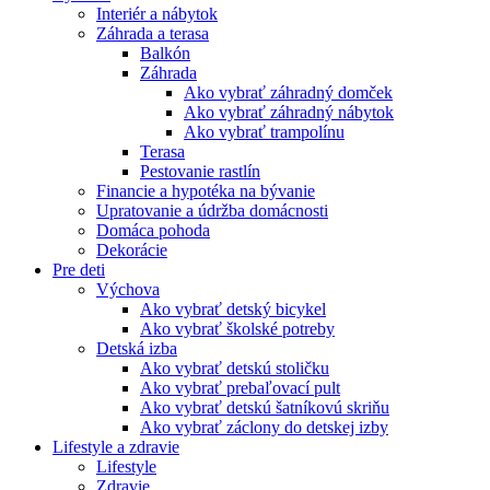
Interiér a nábytok
Záhrada a terasa
Balkón
Záhrada
Ako vybrať záhradný domček
Ako vybrať záhradný nábytok
Ako vybrať trampolínu
Terasa
Pestovanie rastlín
Financie a hypotéka na bývanie
Upratovanie a údržba domácnosti
Domáca pohoda
Dekorácie
Pre deti
Výchova
Ako vybrať detský bicykel
Ako vybrať školské potreby
Detská izba
Ako vybrať detskú stoličku
Ako vybrať prebaľovací pult
Ako vybrať detskú šatníkovú skriňu
Ako vybrať záclony do detskej izby
Lifestyle a zdravie
Lifestyle
Zdravie