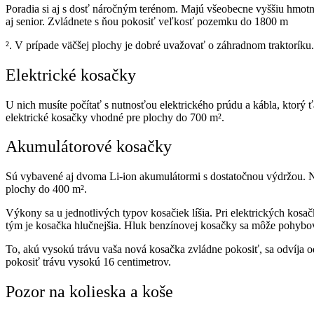
Poradia si aj s dosť náročným terénom. Majú všeobecne vyššiu hmotno
aj senior. Zvládnete s ňou pokosiť veľkosť pozemku do 1800 m
²
. V prípade väčšej plochy je dobré uvažovať o záhradnom traktoríku.
Elektrické kosačky
U nich musíte počítať s nutnosťou elektrického prúdu a kábla, ktor
elektrické kosačky vhodné pre plochy do 700 m
²
.
Akumulátorové kosačky
Sú vybavené aj dvoma Li-ion akumulátormi s dostatočnou výdržou. Na
plochy do 400 m
²
.
Výkony sa u jednotlivých typov kosačiek líšia. Pri elektrických ko
tým je kosačka hlučnejšia. Hluk benzínovej kosačky sa môže pohyb
To, akú vysokú trávu vaša nová kosačka zvládne pokosiť, sa odvíja 
pokosiť trávu vysokú 16 centimetrov.
Pozor na kolieska a koše