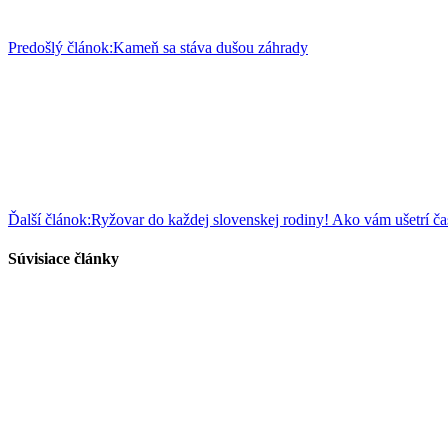
Predošlý článok:
Kameň sa stáva dušou záhrady
Ďalší článok:
Ryžovar do každej slovenskej rodiny! Ako vám ušetrí ča
Súvisiace články