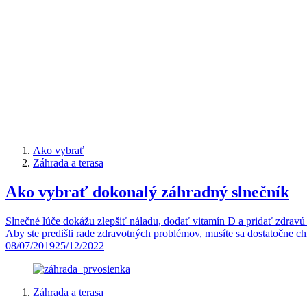
Ako vybrať
Záhrada a terasa
Ako vybrať dokonalý záhradný slnečník
Slnečné lúče dokážu zlepšiť náladu, dodať vitamín D a pridať zdravú a
Aby ste predišli rade zdravotných problémov, musíte sa dostatočne c
08/07/2019
25/12/2022
Záhrada a terasa