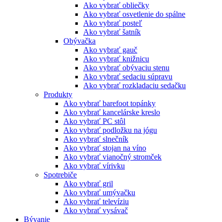
Ako vybrať obliečky
Ako vybrať osvetlenie do spálne
Ako vybrať posteľ
Ako vybrať šatník
Obývačka
Ako vybrať gauč
Ako vybrať knižnicu
Ako vybrať obývaciu stenu
Ako vybrať sedaciu súpravu
Ako vybrať rozkladaciu sedačku
Produkty
Ako vybrať barefoot topánky
Ako vybrať kancelárske kreslo
Ako vybrať PC stôl
Ako vybrať podložku na jógu
Ako vybrať slnečník
Ako vybrať stojan na víno
Ako vybrať vianočný stromček
Ako vybrať vírivku
Spotrebiče
Ako vybrať gril
Ako vybrať umývačku
Ako vybrať televíziu
Ako vybrať vysávač
Bývanie