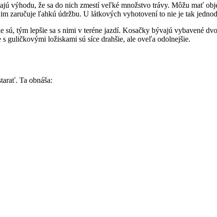
ú výhodu, že sa do nich zmestí veľké množstvo trávy. Môžu mať objem
o im zaručuje ľahkú údržbu. U látkových vyhotovení to nie je tak jedno
šie sú, tým lepšie sa s nimi v teréne jazdí. Kosačky bývajú vybavené d
 s guličkovými ložiskami sú síce drahšie, ale oveľa odolnejšie.
tarať. Ta obnáša: