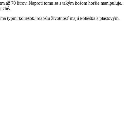
 až 70 litrov. Naproti tomu sa s takým košom horšie manipuluje.
duché.
voma typmi koliesok. Slabšiu životnosť majú kolieska s plastovými