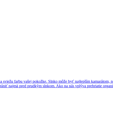
 sviežu farbu vašej pokožke. Slnko môže byť najlepším kamarátom, no pr
hrániť najmä pred prudkým slnkom. Ako na nás vplýva prehriatie organ