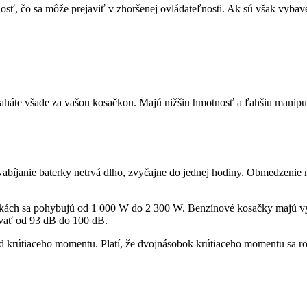
sť, čo sa môže prejaviť v zhoršenej ovládateľnosti. Ak sú však vybave
ý ťaháte všade za vašou kosačkou. Majú nižšiu hmotnosť a ľahšiu mani
bíjanie baterky netrvá dlho, zvyčajne do jednej hodiny. Obmedzenie na
sačkách sa pohybujú od 1 000 W do 2 300 W. Benzínové kosačky majú výk
ovať od 93 dB do 100 dB.
od krútiaceho momentu. Platí, že dvojnásobok krútiaceho momentu sa 