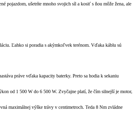
né pojazdom, ušetríte mnoho svojich síl a kosiť s ňou môže žena, ale
puláciu. Ľahko si poradia s akýmkoľvek terénom. Vďaka káblu sú
stáva práve vďaka kapacity baterky. Preto sa hodia k sekaniu
on od 1 500 W do 6 500 W. Zvyčajne platí, že čím silnejší je motor,
rovná maximálnej výške trávy v centimetroch. Teda 8 Nm zvládne