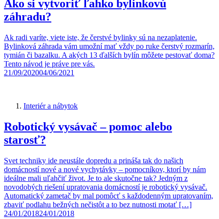
Ako si vytvoriť ľahko bylinkovú
záhradu?
Ak radi varíte, viete iste, že čerstvé bylinky sú na nezaplatenie.
Bylinková záhrada vám umožní mať vždy po ruke čerstvý rozmarín,
tymián či bazalku. A akých 13 ďalších bylín môžete pestovať doma?
Tento návod je práve pre vás.
21/09/2020
04/06/2021
Interiér a nábytok
Robotický vysávač – pomoc alebo
starosť?
Svet techniky ide neustále dopredu a prináša tak do našich
domácností nové a nové vychytávky – pomocníkov, ktorí by nám
ideálne mali uľahčiť život. Je to ale skutočne tak? Jedným z
novodobých riešení upratovania domácností je robotický vysávač.
Automatický zametač by mal pomôcť s každodenným upratovaním,
zbaviť podlahu bežných nečistôt a to bez nutnosti motať […]
24/01/2018
24/01/2018