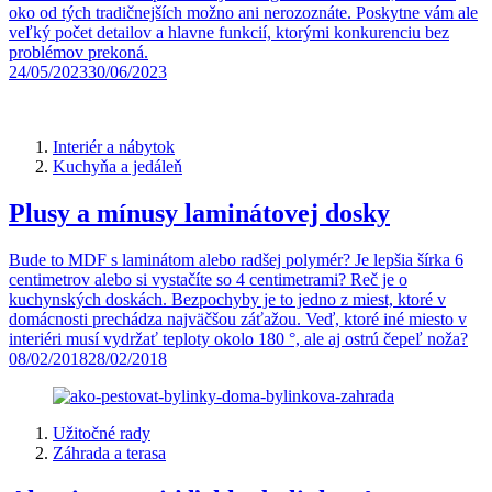
oko od tých tradičnejších možno ani nerozoznáte. Poskytne vám ale
veľký počet detailov a hlavne funkcií, ktorými konkurenciu bez
problémov prekoná.
24/05/2023
30/06/2023
Interiér a nábytok
Kuchyňa a jedáleň
Plusy a mínusy laminátovej dosky
Bude to MDF s laminátom alebo radšej polymér? Je lepšia šírka 6
centimetrov alebo si vystačíte so 4 centimetrami? Reč je o
kuchynských doskách. Bezpochyby je to jedno z miest, ktoré v
domácnosti prechádza najväčšou záťažou. Veď, ktoré iné miesto v
interiéri musí vydržať teploty okolo 180 °, ale aj ostrú čepeľ noža?
08/02/2018
28/02/2018
Užitočné rady
Záhrada a terasa