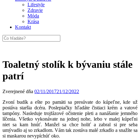
Lifestyle
Zdravie
Móda
Krása
Kontakt
Toaletný stolík k bývaniu stále
patrí
Zverejnené dňa
02/11/2017
21/12/2022
Zvoní budík a ešte po pamäti sa presúvate do kúpeľne, kde už
postáva staršia dcéra. Poslepiačky hľadáte čistiaci krém a vatové
tampóny. Nasleduje trojfázové očistenie pleti a nanášanie jemného
líčenia. Všetko vykonávate na jednej nohe, lebo v malej kúpeľni
niet sa kam hnúť. Manžel sa chce holiť a zabral si pre seba
umývadlo aj so zrkadlom. Vám tak zostáva malé zrkadlo a snažíte sa
si maskarou nevypíchúť oko.