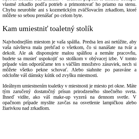
vlastné zrkadlo podľa potrieb a primontovať ho priamo na stenu.
Chybu neurobíte ani s kozmetickým zväčšovacím zrkadlom, ktoré
môžete so sebou prenášať po celom byte.
Kam umiestniť toaletný stolík
Najvhodnejším miestom je vaša spálňa. Predsa len asi netúžite, aby
vaša návšteva mala prehľad o všetkom, čo si nanášate na tvár a
dekolt. Ale ak disponujete malou spálňou a nemáte pracovňu,
budete sa musieť uspokojiť so stolíkom v obývacej izbe. V tomto
prípade vám odporúčame ten s väčším množstvo zásuviek, nech si
môžete všetko pekne schovať. Alebo siahnite po paraváne a
odcloňte váš dámsky kútik od zvyšku miestnosti.
Ideálnym umiestnením toaletky v miestnosti je miesto pri okne. Máte
tým zaručený dostatočný prísun prirodzeného slnečného sveta.
Ihneď vidíte, ako váš make-up vyzerá na dennom svetle. V
opačnom prípade myslite zavčas na osvetlenie lampičkou alebo
žiarivkou nad zrkadlom.