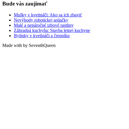
Bude vás zaujímať
Mušky v kvetináči: Ako sa ich zbaviť
Nevýhody robotickej sedačky
Malé a nenáročné izbové rastliny
Záhradná kuchyňa: Stavba letnej kuchyne
Bylinky v kvetináči a črepníku
Made with by SeventhQueen