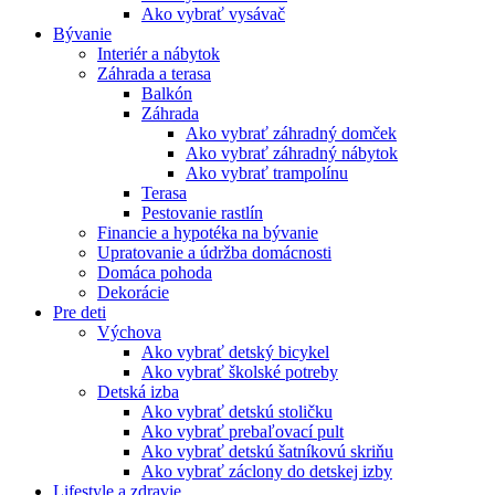
Ako vybrať vysávač
Bývanie
Interiér a nábytok
Záhrada a terasa
Balkón
Záhrada
Ako vybrať záhradný domček
Ako vybrať záhradný nábytok
Ako vybrať trampolínu
Terasa
Pestovanie rastlín
Financie a hypotéka na bývanie
Upratovanie a údržba domácnosti
Domáca pohoda
Dekorácie
Pre deti
Výchova
Ako vybrať detský bicykel
Ako vybrať školské potreby
Detská izba
Ako vybrať detskú stoličku
Ako vybrať prebaľovací pult
Ako vybrať detskú šatníkovú skriňu
Ako vybrať záclony do detskej izby
Lifestyle a zdravie