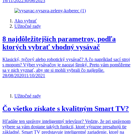
16/11/2022
30/06/2023
Ako vybrať
Užitočné rady
8 najdôležitejších parametrov, podľa
ktorých vybrať vhodný vysávač
Klasický, tyčový alebo robotický vysávač? A čo napríklad sací stroj
s mopom? Výber vysávačov je naozaj široký. Preto vám pomôžeme
sa v nich vyznať, aby ste si mohli vybrali čo najlepšie.
28/08/2020
11/10/2021
Užitočné rady
Čo všetko získate s kvalitným Smart TV?
Hľadáte ten správny inteligentný televízor? Vedzte, že pri správnom
výbere sa vám dostane takých funkcií, ktoré výrazne presahujú tie
základné. Smart TV predstavuje inteligentné zariadenie, ktoré na