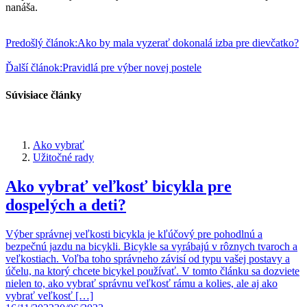
nanáša.
Predošlý článok:
Ako by mala vyzerať dokonalá izba pre dievčatko?
Ďalší článok:
Pravidlá pre výber novej postele
Súvisiace články
Ako vybrať
Užitočné rady
Ako vybrať veľkosť bicykla pre
dospelých a deti?
Výber správnej veľkosti bicykla je kľúčový pre pohodlnú a
bezpečnú jazdu na bicykli. Bicykle sa vyrábajú v rôznych tvaroch a
veľkostiach. Voľba toho správneho závisí od typu vašej postavy a
účelu, na ktorý chcete bicykel používať. V tomto článku sa dozviete
nielen to, ako vybrať správnu veľkosť rámu a kolies, ale aj ako
vybrať veľkosť […]