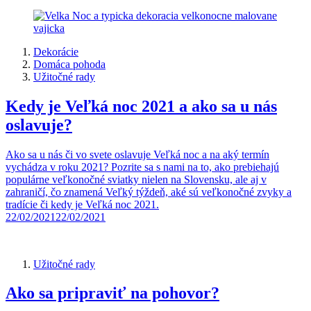
Dekorácie
Domáca pohoda
Užitočné rady
Kedy je Veľká noc 2021 a ako sa u nás
oslavuje?
Ako sa u nás či vo svete oslavuje Veľká noc a na aký termín
vychádza v roku 2021? Pozrite sa s nami na to, ako prebiehajú
populárne veľkonočné sviatky nielen na Slovensku, ale aj v
zahraničí, čo znamená Veľký týždeň, aké sú veľkonočné zvyky a
tradície či kedy je Veľká noc 2021.
22/02/2021
22/02/2021
Užitočné rady
Ako sa pripraviť na pohovor?