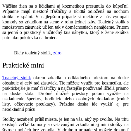
Väčšina žien sa s líčidlami aj kozmetikou presunula do kúpeľní.
Prípadne majú niektoré fľaštičky a líčidlá odložená na nočnom
stolíku v spálni. V najlepšom prípade si niektoré z nás vydupali
komody so zrkadlom na stene v rohu jednej izby. Toaletný stolík s
množstvom zásuviek už len tak v domácnostiach nenájdeme. Pritom
sa jedná o praktický a užitočný kus nábytku, ktorý k žene skrátka
patrí ako pokrievka na hrniec.
Biely toaletný stolík,
zdroj
Praktické mini
Toaletný stolík
okrem zrkadla a odkladného priestoru na doske
obsahuje aj celý rad zásuviek. Tie môžete využiť pre kozmetiku, ale
praktickejšie je mať fľaštičky a najčastejšie používané líčidlá priamo
na doske stola. Drobné úložné priestory potom využite na
uskladnenie šperkov, hodiniek alebo osobných dokladov (rodné
listy, očkovacie preukazy). Prázdna doska ide využiť aj pre
neodkladnú prácu.
Stolíky nezaberú príliš miesta, je len na vás, aký typ zvolíte. Na trhu
existujú veľké komody so vstavanými zrkadlami aj mini stolíky na
štyroch nohách bez zrkadla. V druhom prípade si môžete dokúpiť