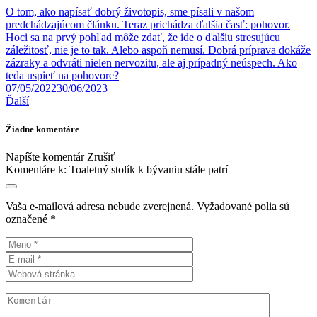
O tom, ako napísať dobrý životopis, sme písali v našom
predchádzajúcom článku. Teraz prichádza ďalšia časť: pohovor.
Hoci sa na prvý pohľad môže zdať, že ide o ďalšiu stresujúcu
záležitosť, nie je to tak. Alebo aspoň nemusí. Dobrá príprava dokáže
zázraky a odvráti nielen nervozitu, ale aj prípadný neúspech. Ako
teda uspieť na pohovore?
07/05/2022
30/06/2023
Ďalší
Žiadne komentáre
Napíšte komentár
Zrušiť
Komentáre k:
Toaletný stolík k bývaniu stále patrí
Vaša e-mailová adresa nebude zverejnená.
Vyžadované polia sú
označené
*