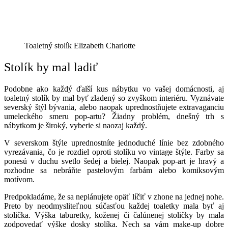
Toaletný stolík Elizabeth Charlotte
Stolík by mal ladiť
Podobne ako každý ďalší kus nábytku vo vašej domácnosti, aj
toaletný stolík by mal byť zladený so zvyškom interiéru. Vyznávate
severský štýl bývania, alebo naopak uprednostňujete extravaganciu
umeleckého smeru pop-artu? Žiadny problém, dnešný trh s
nábytkom je široký, vyberie si naozaj každý.
V severskom štýle uprednostníte jednoduché línie bez zdobného
vyrezávania, čo je rozdiel oproti stolíku vo vintage štýle. Farby sa
ponesú v duchu svetlo šedej a bielej. Naopak pop-art je hravý a
rozhodne sa nebráňte pastelovým farbám alebo komiksovým
motívom.
Predpokladáme, že sa neplánujete opäť líčiť v zhone na jednej nohe.
Preto by neodmysliteľnou súčasťou každej toaletky mala byť aj
stolička. Výška taburetky, koženej či čalúnenej stoličky by mala
zodpovedať výške dosky stolíka. Nech sa vám make-up dobre