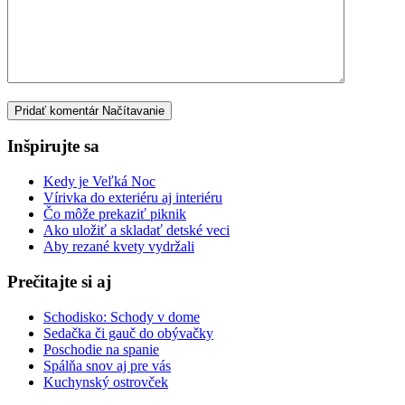
Pridať komentár
Načítavanie
Inšpirujte sa
Kedy je Veľká Noc
Vírivka do exteriéru aj interiéru
Čo môže prekaziť piknik
Ako uložiť a skladať detské veci
Aby rezané kvety vydržali
Prečitajte si aj
Schodisko: Schody v dome
Sedačka či gauč do obývačky
Poschodie na spanie
Spálňa snov aj pre vás
Kuchynský ostrovček