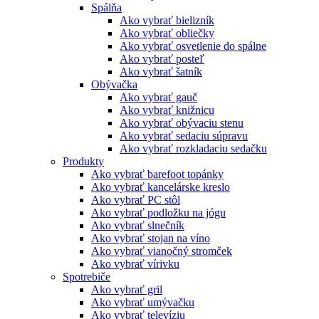
Spálňa
Ako vybrať bielizník
Ako vybrať obliečky
Ako vybrať osvetlenie do spálne
Ako vybrať posteľ
Ako vybrať šatník
Obývačka
Ako vybrať gauč
Ako vybrať knižnicu
Ako vybrať obývaciu stenu
Ako vybrať sedaciu súpravu
Ako vybrať rozkladaciu sedačku
Produkty
Ako vybrať barefoot topánky
Ako vybrať kancelárske kreslo
Ako vybrať PC stôl
Ako vybrať podložku na jógu
Ako vybrať slnečník
Ako vybrať stojan na víno
Ako vybrať vianočný stromček
Ako vybrať vírivku
Spotrebiče
Ako vybrať gril
Ako vybrať umývačku
Ako vybrať televíziu