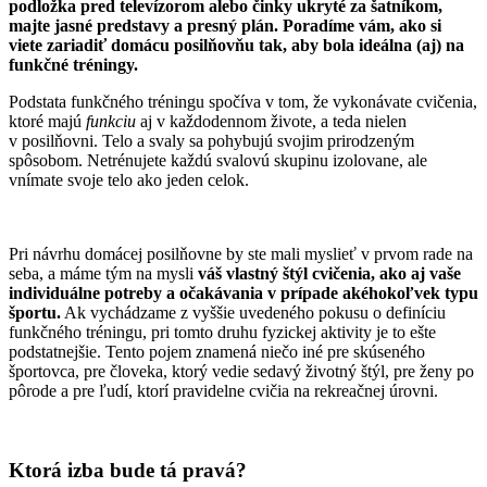
podložka pred televízorom alebo činky ukryté za šatníkom,
majte jasné predstavy a presný plán. Poradíme vám, ako si
viete zariadiť domácu posilňovňu tak, aby bola ideálna (aj) na
funkčné tréningy.
Podstata funkčného tréningu spočíva v tom, že vykonávate cvičenia,
ktoré majú
funkciu
aj v každodennom živote, a teda nielen
v posilňovni. Telo a svaly sa pohybujú svojim prirodzeným
spôsobom. Netrénujete každú svalovú skupinu izolovane, ale
vnímate svoje telo ako jeden celok.
Pri návrhu domácej posilňovne by ste mali myslieť v prvom rade na
seba, a máme tým na mysli
váš vlastný štýl cvičenia, ako aj vaše
individuálne potreby a očakávania v prípade akéhokoľvek typu
športu.
Ak vychádzame z vyššie uvedeného pokusu o definíciu
funkčného tréningu, pri tomto druhu fyzickej aktivity je to ešte
podstatnejšie. Tento pojem znamená niečo iné pre skúseného
športovca, pre človeka, ktorý vedie sedavý životný štýl, pre ženy po
pôrode a pre ľudí, ktorí pravidelne cvičia na rekreačnej úrovni.
Ktorá izba bude tá pravá?