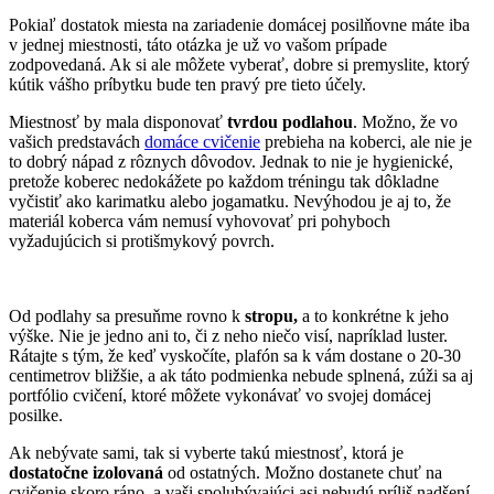
Pokiaľ dostatok miesta na zariadenie domácej posilňovne máte iba
v jednej miestnosti, táto otázka je už vo vašom prípade
zodpovedaná. Ak si ale môžete vyberať, dobre si premyslite, ktorý
kútik vášho príbytku bude ten pravý pre tieto účely.
Miestnosť by mala disponovať
tvrdou podlahou
. Možno, že vo
vašich predstavách
domáce cvičenie
prebieha na koberci, ale nie je
to dobrý nápad z rôznych dôvodov. Jednak to nie je hygienické,
pretože koberec nedokážete po každom tréningu tak dôkladne
vyčistiť ako karimatku alebo jogamatku. Nevýhodou je aj to, že
materiál koberca vám nemusí vyhovovať pri pohyboch
vyžadujúcich si protišmykový povrch.
Od podlahy sa presuňme rovno k
stropu,
a to konkrétne k jeho
výške. Nie je jedno ani to, či z neho niečo visí, napríklad luster.
Rátajte s tým, že keď vyskočíte, plafón sa k vám dostane o 20-30
centimetrov bližšie, a ak táto podmienka nebude splnená, zúži sa aj
portfólio cvičení, ktoré môžete vykonávať vo svojej domácej
posilke.
Ak nebývate sami, tak si vyberte takú miestnosť, ktorá je
dostatočne izolovaná
od ostatných. Možno dostanete chuť na
cvičenie skoro ráno, a vaši spolubývajúci asi nebudú príliš nadšení