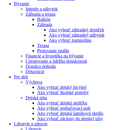
Bývanie
Interiér a nábytok
Záhrada a terasa
Balkón
Záhrada
Ako vybrať záhradný domček
Ako vybrať záhradný nábytok
Ako vybrať trampolínu
Terasa
Pestovanie rastlín
Financie a hypotéka na bývanie
Upratovanie a údržba domácnosti
Domáca pohoda
Dekorácie
Pre deti
Výchova
Ako vybrať detský bicykel
Ako vybrať školské potreby
Detská izba
Ako vybrať detskú stoličku
Ako vybrať prebaľovací pult
Ako vybrať detskú šatníkovú skriňu
Ako vybrať záclony do detskej izby
Lifestyle a zdravie
Lifestyle