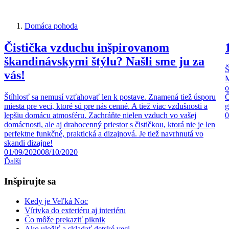
Domáca pohoda
Čistička vzduchu inšpirovanom
škandinávskymi štýlu? Našli sme ju za
Š
vás!
M
o
Štíhlosť sa nemusí vzťahovať len k postave. Znamená tiež úsporu
Č
miesta pre veci, ktoré sú pre nás cenné. A tiež viac vzdušnosti a
g
lepšiu domácu atmosféru. Zachráňte nielen vzduch vo vašej
0
domácnosti, ale aj drahocenný priestor s čističkou, ktorá nie je len
perfektne funkčné, praktická a dizajnová. Je tiež navrhnutá vo
skandi dizajne!
01/09/2020
08/10/2020
Ďalší
Inšpirujte sa
Kedy je Veľká Noc
Vírivka do exteriéru aj interiéru
Čo môže prekaziť piknik
Ako uložiť a skladať detské veci