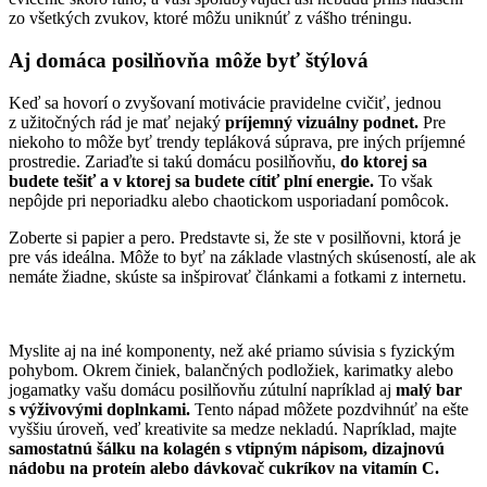
zo všetkých zvukov, ktoré môžu uniknúť z vášho tréningu.
Aj domáca posilňovňa môže byť štýlová
Keď sa hovorí o zvyšovaní motivácie pravidelne cvičiť, jednou
z užitočných rád je mať nejaký
príjemný vizuálny podnet.
Pre
niekoho to môže byť trendy tepláková súprava, pre iných príjemné
prostredie. Zariaďte si takú domácu posilňovňu,
do ktorej sa
budete tešiť a v ktorej sa budete cítiť plní energie.
To však
nepôjde pri neporiadku alebo chaotickom usporiadaní pomôcok.
Zoberte si papier a pero. Predstavte si, že ste v posilňovni, ktorá je
pre vás ideálna. Môže to byť na základe vlastných skúseností, ale ak
nemáte žiadne, skúste sa inšpirovať článkami a fotkami z internetu.
Myslite aj na iné komponenty, než aké priamo súvisia s fyzickým
pohybom. Okrem činiek, balančných podložiek, karimatky alebo
jogamatky vašu domácu posilňovňu zútulní napríklad aj
malý bar
s výživovými doplnkami.
Tento nápad môžete pozdvihnúť na ešte
vyššiu úroveň, veď kreativite sa medze nekladú. Napríklad, majte
samostatnú šálku na kolagén s vtipným nápisom, dizajnovú
nádobu na proteín alebo dávkovač cukríkov na vitamín C.