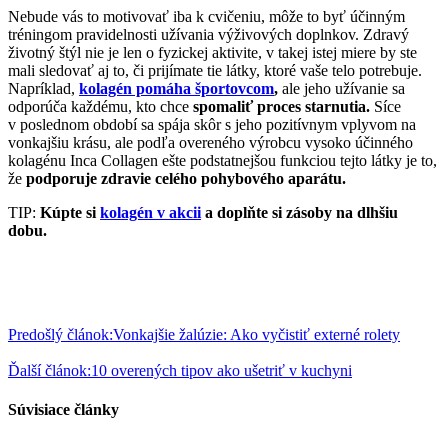
Nebude vás to motivovať iba k cvičeniu, môže to byť účinným
tréningom pravidelnosti užívania výživových doplnkov. Zdravý
životný štýl nie je len o fyzickej aktivite, v takej istej miere by ste
mali sledovať aj to, či prijímate tie látky, ktoré vaše telo potrebuje.
Napríklad,
kolagén pomáha športovcom
,
ale jeho užívanie sa
odporúča každému, kto chce
spomaliť proces starnutia.
Síce
v poslednom období sa spája skôr s jeho pozitívnym vplyvom na
vonkajšiu krásu, ale podľa overeného výrobcu vysoko účinného
kolagénu Inca Collagen ešte podstatnejšou funkciou tejto látky je to,
že
podporuje zdravie celého pohybového aparátu.
TIP:
Kúpte si
kolagén v akcii
a doplňte si zásoby na dlhšiu
dobu.
Predošlý článok:
Vonkajšie žalúzie: Ako vyčistiť externé rolety
Ďalší článok:
10 overených tipov ako ušetriť v kuchyni
Súvisiace články