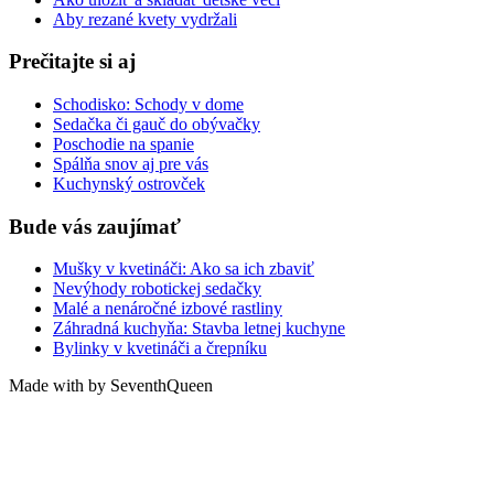
Aby rezané kvety vydržali
Prečitajte si aj
Schodisko: Schody v dome
Sedačka či gauč do obývačky
Poschodie na spanie
Spálňa snov aj pre vás
Kuchynský ostrovček
Bude vás zaujímať
Mušky v kvetináči: Ako sa ich zbaviť
Nevýhody robotickej sedačky
Malé a nenáročné izbové rastliny
Záhradná kuchyňa: Stavba letnej kuchyne
Bylinky v kvetináči a črepníku
Made with by SeventhQueen