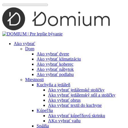
Preskočiť
na
obsah
Ako vybrať
Dom
Ako vybrať dvere
Ako vybrať klimatizáciu
Ako vybrať koberec
Ako vybrať nábytok
Ako vybrať podlahu
Miestnosti
Kuchyňa a jedáleň
Ako vybrať jedálenské stoličky
Ako vybrať jedálenský stôl a stoličky
Ako vybrať obrus
Ako vybrať textil do kuchyne
Kúpeľňa
Ako vybrať kúpeľňovú skrinku
AKo vybrať vaňu
Spálňa