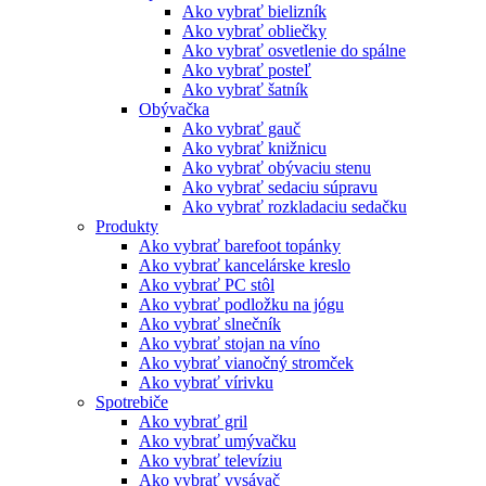
Ako vybrať bielizník
Ako vybrať obliečky
Ako vybrať osvetlenie do spálne
Ako vybrať posteľ
Ako vybrať šatník
Obývačka
Ako vybrať gauč
Ako vybrať knižnicu
Ako vybrať obývaciu stenu
Ako vybrať sedaciu súpravu
Ako vybrať rozkladaciu sedačku
Produkty
Ako vybrať barefoot topánky
Ako vybrať kancelárske kreslo
Ako vybrať PC stôl
Ako vybrať podložku na jógu
Ako vybrať slnečník
Ako vybrať stojan na víno
Ako vybrať vianočný stromček
Ako vybrať vírivku
Spotrebiče
Ako vybrať gril
Ako vybrať umývačku
Ako vybrať televíziu
Ako vybrať vysávač