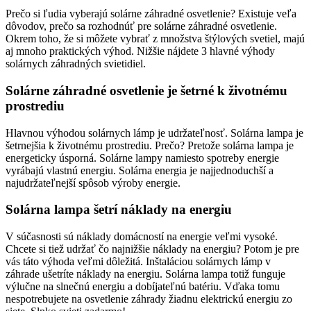
Prečo si ľudia vyberajú solárne záhradné osvetlenie? Existuje veľa
dôvodov, prečo sa rozhodnúť pre solárne záhradné osvetlenie.
Okrem toho, že si môžete vybrať z množstva štýlových svetiel, majú
aj mnoho praktických výhod. Nižšie nájdete 3 hlavné výhody
solárnych záhradných svietidiel.
Solárne záhradné osvetlenie je šetrné k životnému
prostrediu
Hlavnou výhodou solárnych lámp je udržateľnosť. Solárna lampa je
šetrnejšia k životnému prostrediu. Prečo? Pretože solárna lampa je
energeticky úsporná. Solárne lampy namiesto spotreby energie
vyrábajú vlastnú energiu. Solárna energia je najjednoduchší a
najudržateľnejší spôsob výroby energie.
Solárna lampa šetrí náklady na energiu
V súčasnosti sú náklady domácností na energie veľmi vysoké.
Chcete si tiež udržať čo najnižšie náklady na energiu? Potom je pre
vás táto výhoda veľmi dôležitá. Inštaláciou solárnych lámp v
záhrade ušetríte náklady na energiu. Solárna lampa totiž funguje
výlučne na slnečnú energiu a dobíjateľnú batériu. Vďaka tomu
nespotrebujete na osvetlenie záhrady žiadnu elektrickú energiu zo