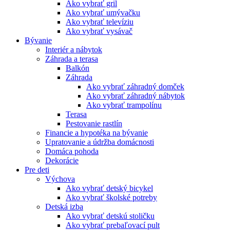
Ako vybrať gril
Ako vybrať umývačku
Ako vybrať televíziu
Ako vybrať vysávač
Bývanie
Interiér a nábytok
Záhrada a terasa
Balkón
Záhrada
Ako vybrať záhradný domček
Ako vybrať záhradný nábytok
Ako vybrať trampolínu
Terasa
Pestovanie rastlín
Financie a hypotéka na bývanie
Upratovanie a údržba domácnosti
Domáca pohoda
Dekorácie
Pre deti
Výchova
Ako vybrať detský bicykel
Ako vybrať školské potreby
Detská izba
Ako vybrať detskú stoličku
Ako vybrať prebaľovací pult