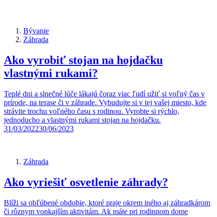
Bývanie
Záhrada
Ako vyrobiť stojan na hojdačku
vlastnými rukami?
Teplé dni a slnečné lúče lákajú čoraz viac ľudí užiť si voľný čas v
prírode, na terase či v záhrade. Vybudujte si v tej vašej miesto, kde
strávite trochu voľného času s rodinou. Vyrobte si rýchlo,
jednoducho a vlastnými rukami stojan na hojdačku.
31/03/2022
30/06/2023
Záhrada
Ako vyriešiť osvetlenie záhrady?
Blíži sa obľúbené obdobie, ktoré praje okrem iného aj záhradkárom
či rôznym vonkajším aktivitám. Ak máte pri rodinnom dome