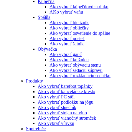
Kúpeľňa
Ako vybrať kúpeľňovú skrinku
AKo vybrať vaňu
Spálňa
Ako vybrať bielizník
Ako vybrať obliečky
Ako vybrať osvetlenie do spálne
Ako vybrať posteľ
Ako vybrať šatník
Obývačka
Ako vybrať gauč
Ako vybrať knižnicu
Ako vybrať obývaciu stenu
Ako vybrať sedaciu súpravu
Ako vybrať rozkladaciu sedačku
Produkty
Ako vybrať barefoot topánky
Ako vybrať kancelárske kreslo
Ako vybrať PC stôl
Ako vybrať podložku na jógu
Ako vybrať slnečník
Ako vybrať stojan na víno
Ako vybrať vianočný stromček
Ako vybrať vírivku
Spotrebiče