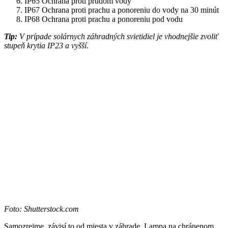
IP65 Ochrana proti prúdom vody
IP67 Ochrana proti prachu a ponoreniu do vody na 30 minút
IP68 Ochrana proti prachu a ponoreniu pod vodu
Tip:
V prípade solárnych záhradných svietidiel je vhodnejšie zvoliť
stupeň krytia IP23 a vyšší.
Foto: Shutterstock.com
Samozrejme, závisí to od miesta v záhrade. Lampa na chránenom