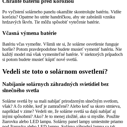
Chráňte batériu pred koróziou
Po vyčistení solárneho panelu okamžite skontrolujte batériu. Vidíte
koróziu? Opatrne ho utrite handričkou, aby ste zabránili vzniku
hrdzavých škvŕn. Tie môžu spôsobiť vytečenie batérie.
Včasná výmena batérie
Batériu včas vymeňte. Všimli ste si, že solárne osvetlenie funguje
horšie? Potom pravdepodobne budete musieť vymeniť batériu. Nie
každý model má však vymeniteľné batérie. V niektorých prípadoch
si potom budete musieť kúpiť nové svetlá.
Vedeli ste toto o solárnom osvetlení?
Nabíjanie solárnych záhradných svietidiel bez
slnečného svetla
Solárne svetlá by sa mali nabíjať prirodzeným slnečným svetlom,
však? A čo robíte, keď je zamračené? Alebo keď sa skoro stmieva,
napríklad v zime? Vedeli ste, že solárne svetlá sa dajú nabíjať aj
inými spôsobmi? Ako? Je to menej zložité, ako si myslíte. Použite
žiarovku alebo LED lampu. Solárny panel lampy umiestnite priamo
pod žiarovku alebo LED lampu. Solárna záhradná lampa sa tak