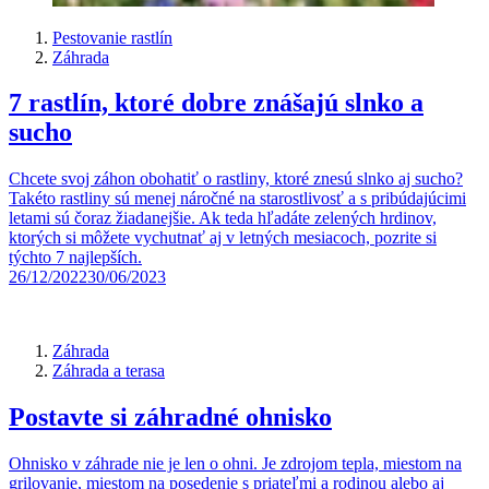
Pestovanie rastlín
Záhrada
7 rastlín, ktoré dobre znášajú slnko a
sucho
Chcete svoj záhon obohatiť o rastliny, ktoré znesú slnko aj sucho?
Takéto rastliny sú menej náročné na starostlivosť a s pribúdajúcimi
letami sú čoraz žiadanejšie. Ak teda hľadáte zelených hrdinov,
ktorých si môžete vychutnať aj v letných mesiacoch, pozrite si
týchto 7 najlepších.
26/12/2022
30/06/2023
Záhrada
Záhrada a terasa
Postavte si záhradné ohnisko
Ohnisko v záhrade nie je len o ohni. Je zdrojom tepla, miestom na
grilovanie, miestom na posedenie s priateľmi a rodinou alebo aj