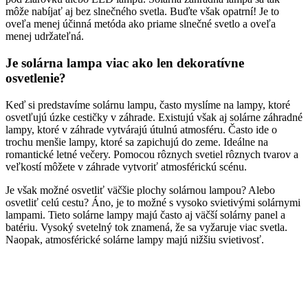
môže nabíjať aj bez slnečného svetla. Buďte však opatrní! Je to
oveľa menej účinná metóda ako priame slnečné svetlo a oveľa
menej udržateľná.
Je solárna lampa viac ako len dekoratívne
osvetlenie?
Keď si predstavíme solárnu lampu, často myslíme na lampy, ktoré
osvetľujú úzke cestičky v záhrade. Existujú však aj solárne záhradné
lampy, ktoré v záhrade vytvárajú útulnú atmosféru. Často ide o
trochu menšie lampy, ktoré sa zapichujú do zeme. Ideálne na
romantické letné večery. Pomocou rôznych svetiel rôznych tvarov a
veľkostí môžete v záhrade vytvoriť atmosférickú scénu.
Je však možné osvetliť väčšie plochy solárnou lampou? Alebo
osvetliť celú cestu? Áno, je to možné s vysoko svietivými solárnymi
lampami. Tieto solárne lampy majú často aj väčší solárny panel a
batériu. Vysoký svetelný tok znamená, že sa vyžaruje viac svetla.
Naopak, atmosférické solárne lampy majú nižšiu svietivosť.