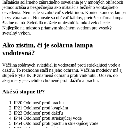
Inštalácia solárneho záhradného osvetlenia je v mnohých ohľadoch
jednoduchšia a bezpečnejšia ako inštalácia bežného vonkajšieho
osvetlenia. Nemusíte si zahrávať s elektrinou. Koniec koncov, lampa
ju vytvára sama. Nemusíte sa obávať káblov, pretože solárna lampa
žiadne nemá. Svietidlá môžete umiestniť kamkoľvek chcete.
Najlepšie na mieste s priamym slnečným svetlom pre vysoký
svetelný výkon.
Ako zistím, či je solárna lampa
vodotesná?
Väčšina solárnych svietidiel je vodotesná proti striekajúcej vode a
dažďu. To rozhodne stačí na jeho ochranu. Väčšina modelov má aj
stupeň krytia IP. IP znamená ochranu proti vniknutiu. Udáva, do
akej miery je svietidlo chránené proti dažďu a prachu.
Aké sú stupne IP?
IP20 Odolnosť proti prachu
IP21 Odolnosť proti kvapkám
IP23 Odolnosť proti dažďu
IP44 Odolnosť proti striekajúcej vode
IP54 Odolnosť proti prachu a striekajúcej vode