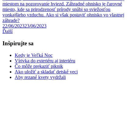
miestom na pozorovanie hviezd. Záhradné ohnisko je čarovné
miesto, kde sa prirodzenosť prírody snúbi so sviežosťou
vonkajšieho vzduchu. Ako si však postaviť ohnisko vo vlastnej
záhrade?
22/06/2023
23/06/2023
Ďalší
Inšpirujte sa
Kedy je Veľká Noc
Vírivka do exteriéru aj interiéru
Čo môže prekaziť piknik
Ako uložiť a skladať detské veci
Aby rezané kvety vydržali
Prečitajte si aj
Schodisko: Schody v dome
Sedačka či gauč do obývačky
Poschodie na spanie
Spálňa snov aj pre vás
Kuchynský ostrovček
Bude vás zaujímať