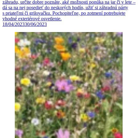
záhradu, určite dobre poznáte, aké možnosti ponúka na jar či v lete –
dá sa na nej posedieť do neskorých hodín, užiť si záhradnú párty
s priateľmi či grilovačku. Pochopiteľne, po zotmení potrebujete
vhodné exteriérové osvetlenie.
18/04/2023
30/06/2023