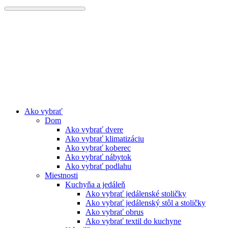
Preskočiť
na
obsah
Ako vybrať
Dom
Ako vybrať dvere
Ako vybrať klimatizáciu
Ako vybrať koberec
Ako vybrať nábytok
Ako vybrať podlahu
Miestnosti
Kuchyňa a jedáleň
Ako vybrať jedálenské stoličky
Ako vybrať jedálenský stôl a stoličky
Ako vybrať obrus
Ako vybrať textil do kuchyne