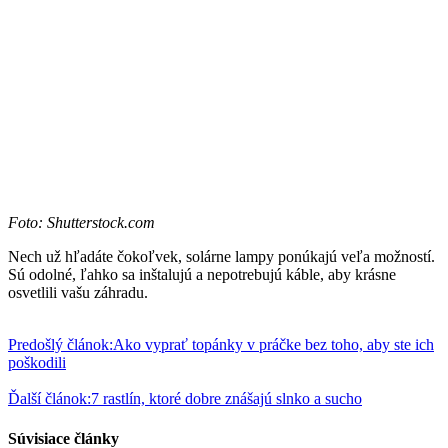
Foto: Shutterstock.com
Nech už hľadáte čokoľvek, solárne lampy ponúkajú veľa možností.
Sú odolné, ľahko sa inštalujú a nepotrebujú káble, aby krásne
osvetlili vašu záhradu.
Predošlý článok:
Ako vyprať topánky v práčke bez toho, aby ste ich
poškodili
Ďalší článok:
7 rastlín, ktoré dobre znášajú slnko a sucho
Súvisiace články