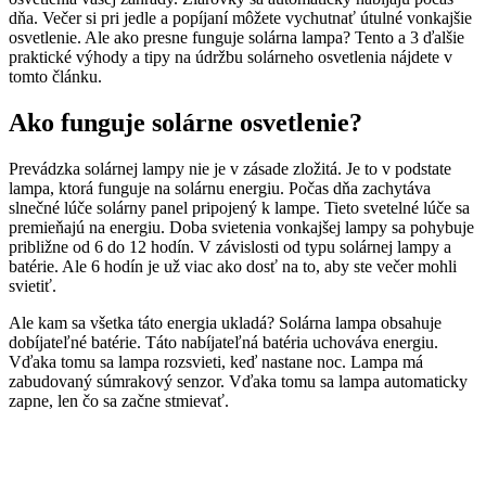
dňa. Večer si pri jedle a popíjaní môžete vychutnať útulné vonkajšie
osvetlenie. Ale ako presne funguje solárna lampa? Tento a 3 ďalšie
praktické výhody a tipy na údržbu solárneho osvetlenia nájdete v
tomto článku.
Ako funguje solárne osvetlenie?
Prevádzka solárnej lampy nie je v zásade zložitá. Je to v podstate
lampa, ktorá funguje na solárnu energiu. Počas dňa zachytáva
slnečné lúče solárny panel pripojený k lampe. Tieto svetelné lúče sa
premieňajú na energiu. Doba svietenia vonkajšej lampy sa pohybuje
približne od 6 do 12 hodín. V závislosti od typu solárnej lampy a
batérie. Ale 6 hodín je už viac ako dosť na to, aby ste večer mohli
svietiť.
Ale kam sa všetka táto energia ukladá? Solárna lampa obsahuje
dobíjateľné batérie. Táto nabíjateľná batéria uchováva energiu.
Vďaka tomu sa lampa rozsvieti, keď nastane noc. Lampa má
zabudovaný súmrakový senzor. Vďaka tomu sa lampa automaticky
zapne, len čo sa začne stmievať.