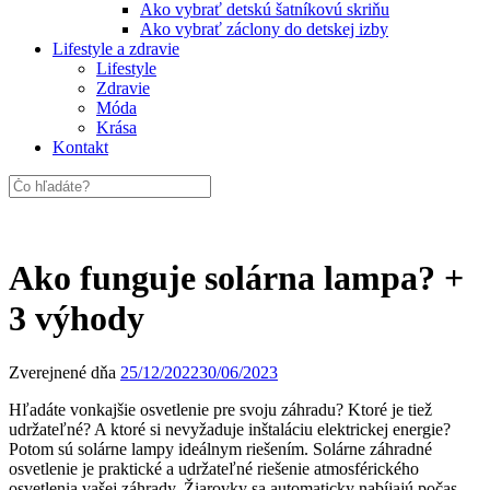
Ako vybrať detskú šatníkovú skriňu
Ako vybrať záclony do detskej izby
Lifestyle a zdravie
Lifestyle
Zdravie
Móda
Krása
Kontakt
Ako funguje solárna lampa? +
3 výhody
Zverejnené dňa
25/12/2022
30/06/2023
Hľadáte vonkajšie osvetlenie pre svoju záhradu? Ktoré je tiež
udržateľné? A ktoré si nevyžaduje inštaláciu elektrickej energie?
Potom sú solárne lampy ideálnym riešením. Solárne záhradné
osvetlenie je praktické a udržateľné riešenie atmosférického
osvetlenia vašej záhrady. Žiarovky sa automaticky nabíjajú počas