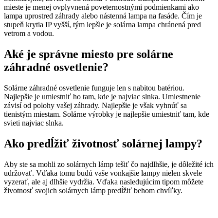
mieste je menej ovplyvnená poveternostnými podmienkami ako
lampa uprostred záhrady alebo nástenná lampa na fasáde. Čím je
stupeň krytia IP vyšší, tým lepšie je solárna lampa chránená pred
vetrom a vodou.
Aké je správne miesto pre solárne
záhradné osvetlenie?
Solárne záhradné osvetlenie funguje len s nabitou batériou.
Najlepšie je umiestniť ho tam, kde je najviac slnka. Umiestnenie
závisí od polohy vašej záhrady. Najlepšie je však vyhnúť sa
tienistým miestam. Solárne výrobky je najlepšie umiestniť tam, kde
svieti najviac slnka.
Ako predĺžiť životnosť solárnej lampy?
Aby ste sa mohli zo solárnych lámp tešiť čo najdlhšie, je dôležité ich
udržovať. Vďaka tomu budú vaše vonkajšie lampy nielen skvele
vyzerať, ale aj dlhšie vydržia. Vďaka nasledujúcim tipom môžete
životnosť svojich solárnych lámp predĺžiť behom chvíľky.