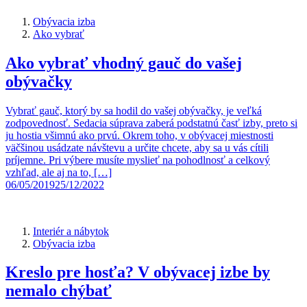
Obývacia izba
Ako vybrať
Ako vybrať vhodný gauč do vašej
obývačky
Vybrať gauč, ktorý by sa hodil do vašej obývačky, je veľká
zodpovednosť. Sedacia súprava zaberá podstatnú časť izby, preto si
ju hostia všimnú ako prvú. Okrem toho, v obývacej miestnosti
väčšinou usádzate návštevu a určite chcete, aby sa u vás cítili
príjemne. Pri výbere musíte myslieť na pohodlnosť a celkový
vzhľad, ale aj na to, […]
06/05/2019
25/12/2022
Interiér a nábytok
Obývacia izba
Kreslo pre hosťa? V obývacej izbe by
nemalo chýbať