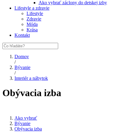
Ako vybrať záclony do detskej izby
Lifestyle a zdravie
Lifestyle
Zdravie
Móda
Krása
Kontakt
Domov
/
Bývanie
/
Interiér a nábytok
Obývacia izba
Ako vybrať
Bývanie
Obývacia izba