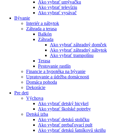
Ako vybrať umývačku
Ako vybrať televíziu
Ako vybrať vysávač
Bývanie
Interiér a nábytok
Záhrada a terasa
Balkón
Záhrada
Ako vybrať záhradný domček
Ako vybrať záhradný nábytok
Ako vybrať trampolínu
Terasa
Pestovanie rastlín
Financie a hypotéka na bývanie
Upratovanie a údržba domácnosti
Domáca pohoda
Dekorácie
Pre deti
Výchova
Ako vybrať detský bicykel
Ako vybrať školské potreby
Detská izba
Ako vybrať detskú stoličku
Ako vybrať prebaľovací pult
Ako vybrať detskú šatníkovú skriňu