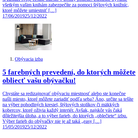
všetkým vašim knihám zabezpečíte za pomoci štýlových knižníc,
ktoré môžete umiestniť […]
17/06/2019
25/12/2022
Obývacia izba
5 farebných prevedení, do ktorých môžete
obliecť vašu obývačku!
Chystáte sa redizajnovať obývaciu miestnosť alebo ste konečne
našli miesto, ktoré môžete zariadiť podľa seba? Áno, určite sa tešíte
na výber pohodlných kresiel, štýlových stolíkov či mäkkých
kobercov, ktoré oživia každý interiér. Avšak, najskôr vás čaká
dôležitejšia úloha, a to výber farieb, do ktorých „oblečiete“ izbu.
Výber farieb do obývačky nie je až taká „easy […]
15/05/2019
25/12/2022