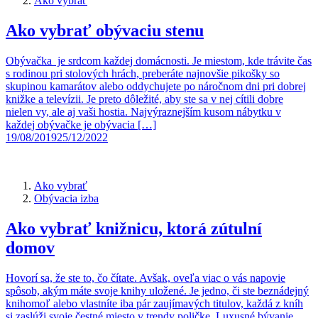
Ako vybrať
Ako vybrať obývaciu stenu
Obývačka je srdcom každej domácnosti. Je miestom, kde trávite čas
s rodinou pri stolových hrách, preberáte najnovšie pikošky so
skupinou kamarátov alebo oddychujete po náročnom dni pri dobrej
knižke a televízii. Je preto dôležité, aby ste sa v nej cítili dobre
nielen vy, ale aj vaši hostia. Najvýraznejším kusom nábytku v
každej obývačke je obývacia […]
19/08/2019
25/12/2022
Ako vybrať
Obývacia izba
Ako vybrať knižnicu, ktorá zútulní
domov
Hovorí sa, že ste to, čo čítate. Avšak, oveľa viac o vás napovie
spôsob, akým máte svoje knihy uložené. Je jedno, či ste beznádejný
knihomoľ alebo vlastníte iba pár zaujímavých titulov, každá z kníh
si zaslúži svoje čestné miesto v trendy poličke. Luxusné bývanie