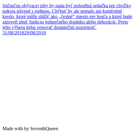
Súčasťou obývacej izby by mala byť pohodlná sedačka pre chvíľky
pokoja trávené s rodinou. Chýbať by ale nemalo ani komfortné
kreslo, ktoré môže slúžiť ako „čestné“ miesto pre hosťa a ktoré bude
zároveň plniť funkciu jedinečného doplnku alebo dekorácie. Preto
jeho výberu treba venovať dostatočnú pozornosť.
31/08/2018
29/08/2018
Made with by SeventhQueen