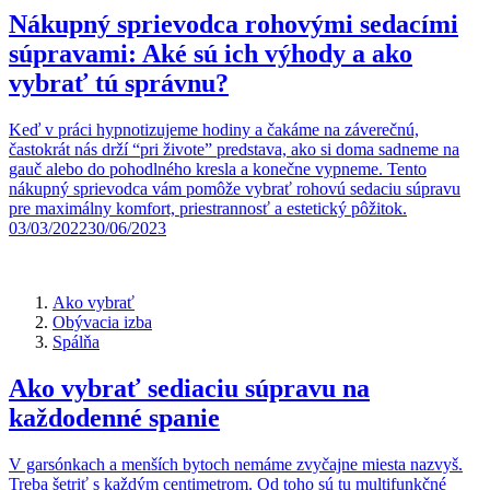
Nákupný sprievodca rohovými sedacími
súpravami: Aké sú ich výhody a ako
vybrať tú správnu?
Keď v práci hypnotizujeme hodiny a čakáme na záverečnú,
častokrát nás drží “pri živote” predstava, ako si doma sadneme na
gauč alebo do pohodlného kresla a konečne vypneme. Tento
nákupný sprievodca vám pomôže vybrať rohovú sedaciu súpravu
pre maximálny komfort, priestrannosť a estetický pôžitok.
03/03/2022
30/06/2023
Ako vybrať
Obývacia izba
Spálňa
Ako vybrať sediaciu súpravu na
každodenné spanie
V garsónkach a menších bytoch nemáme zvyčajne miesta nazvyš.
Treba šetriť s každým centimetrom. Od toho sú tu multifunkčné