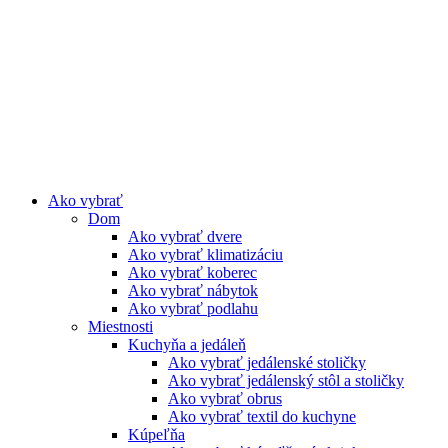
Preskočiť
na
obsah
Ako vybrať
Dom
Ako vybrať dvere
Ako vybrať klimatizáciu
Ako vybrať koberec
Ako vybrať nábytok
Ako vybrať podlahu
Miestnosti
Kuchyňa a jedáleň
Ako vybrať jedálenské stoličky
Ako vybrať jedálenský stôl a stoličky
Ako vybrať obrus
Ako vybrať textil do kuchyne
Kúpeľňa