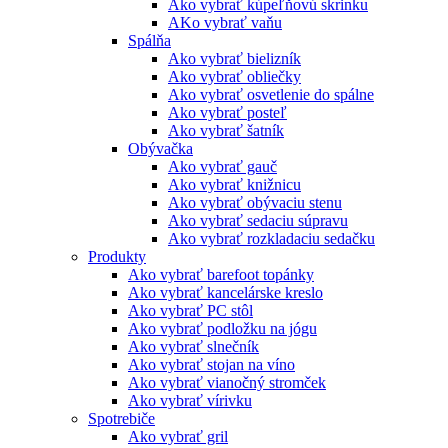
Ako vybrať kúpeľňovú skrinku
AKo vybrať vaňu
Spálňa
Ako vybrať bielizník
Ako vybrať obliečky
Ako vybrať osvetlenie do spálne
Ako vybrať posteľ
Ako vybrať šatník
Obývačka
Ako vybrať gauč
Ako vybrať knižnicu
Ako vybrať obývaciu stenu
Ako vybrať sedaciu súpravu
Ako vybrať rozkladaciu sedačku
Produkty
Ako vybrať barefoot topánky
Ako vybrať kancelárske kreslo
Ako vybrať PC stôl
Ako vybrať podložku na jógu
Ako vybrať slnečník
Ako vybrať stojan na víno
Ako vybrať vianočný stromček
Ako vybrať vírivku
Spotrebiče
Ako vybrať gril