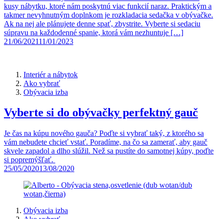
kusy nábytku, ktoré nám poskytnú viac funkcií naraz. Praktickým a
takmer nevyhnutným doplnkom je rozkladacia sedačka v obývačke.
Ak na nej ale plánujete denne spať, zbystrite. Vyberte si sedaciu
súpravu na každodenné spanie, ktorá vám nezhuntuje […]
21/06/2021
11/01/2023
Interiér a nábytok
Ako vybrať
Obývacia izba
Vyberte si do obývačky perfektný gauč
Je čas na kúpu nového gauča? Poďte si vybrať taký, z ktorého sa
vám nebudete chcieť vstať. Poradíme, na čo sa zamerať, aby gauč
skvele zapadol a dlho slúžil. Než sa pustíte do samotnej kúpy, poďte
si popremýšľať.
25/05/2020
13/08/2020
Obývacia izba