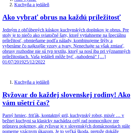
Kuchyňa a jedáleň
Ako vybrať obrus na každú príležitosť
Jedným z obľúbených kúskov kuchynských doplnkov je obrus. Pre
stoly je to niečo ako sviatočné šaty, ktoré vytiahneme na špeciálnu
príležitosť, obmieňame podľa nálady, kombinujeme štýly a
vyberáme čo najkrajšie vzory a tvary. Nenechajte sa však zmiasť,
obrusy rozhodne nie sú typ textilu, ktorý sa nosí iba pri významných
príležitostiach. Vaša jedáleň môže byť „nahodená“ […]
01/07/2019
25/12/2022
Kuchyňa a jedáleň
Ryžovar do každej slovenskej rodiny! Ako
vám ušetrí čas?
Parný hrniec, friťák, kontaktný gril, kuchynský robot, mixér … v
bežnej kuchyni sa klasicky nachádza celý rad pomocníkov pre
prípravu pokrmov, ale ryžovar je v slovenských domácnostiach stále
pomerne vzácnym úkazom. Je to veľká škoda, pretože dokáže