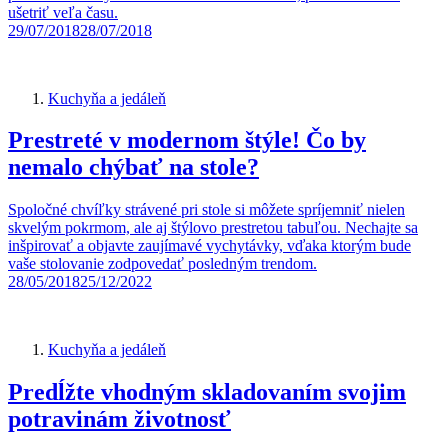
ušetriť veľa času.
29/07/2018
28/07/2018
Kuchyňa a jedáleň
Prestreté v modernom štýle! Čo by
nemalo chýbať na stole?
Spoločné chvíľky strávené pri stole si môžete spríjemniť nielen
skvelým pokrmom, ale aj štýlovo prestretou tabuľou. Nechajte sa
inšpirovať a objavte zaujímavé vychytávky, vďaka ktorým bude
vaše stolovanie zodpovedať posledným trendom.
28/05/2018
25/12/2022
Kuchyňa a jedáleň
Predĺžte vhodným skladovaním svojim
potravinám životnosť