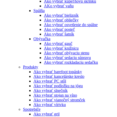
Ako vybrať kúpeľňovú skrinku
AKo vybrať vaňu
Spálňa
Ako vybrať bielizník
Ako vybrať obliečky
Ako vybrať osvetlenie do spálne
Ako vybrať posteľ
Ako vybrať šatník
Obývačka
Ako vybrať gauč
Ako vybrať knižnicu
Ako vybrať obývaciu stenu
Ako vybrať sedaciu súpravu
Ako vybrať rozkladaciu sedačku
Produkty
Ako vybrať barefoot topánky
Ako vybrať kancelárske kreslo
Ako vybrať PC stôl
Ako vybrať podložku na jógu
Ako vybrať slnečník
Ako vybrať stojan na víno
Ako vybrať vianočný stromček
Ako vybrať vírivku
Spotrebiče
Ako vybrať gril