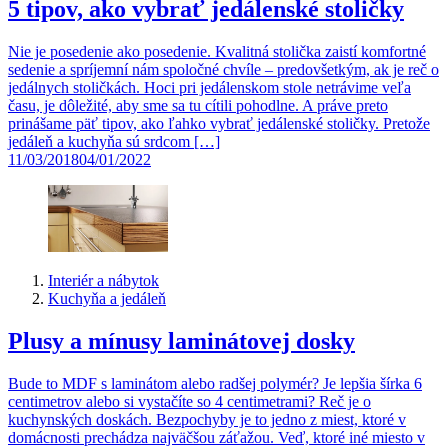
5 tipov, ako vybrať jedálenské stoličky
Nie je posedenie ako posedenie. Kvalitná stolička zaistí komfortné
sedenie a spríjemní nám spoločné chvíle – predovšetkým, ak je reč o
jedálnych stoličkách. Hoci pri jedálenskom stole netrávime veľa
času, je dôležité, aby sme sa tu cítili pohodlne. A práve preto
prinášame päť tipov, ako ľahko vybrať jedálenské stoličky. Pretože
jedáleň a kuchyňa sú srdcom […]
11/03/2018
04/01/2022
Interiér a nábytok
Kuchyňa a jedáleň
Plusy a mínusy laminátovej dosky
Bude to MDF s laminátom alebo radšej polymér? Je lepšia šírka 6
centimetrov alebo si vystačíte so 4 centimetrami? Reč je o
kuchynských doskách. Bezpochyby je to jedno z miest, ktoré v
domácnosti prechádza najväčšou záťažou. Veď, ktoré iné miesto v