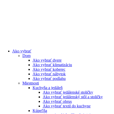
Preskočiť
na
obsah
Ako vybrať
Dom
Ako vybrať dvere
Ako vybrať klimatizáciu
Ako vybrať koberec
Ako vybrať nábytok
Ako vybrať podlahu
Miestnosti
Kuchyňa a jedáleň
Ako vybrať jedálenské stoličky
Ako vybrať jedálenský stôl a stoličky
Ako vybrať obrus
Ako vybrať textil do kuchyne
Kúpeľňa