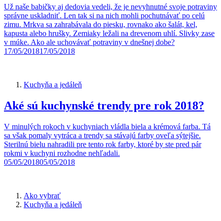
Už naše babičky aj dedovia vedeli, že je nevyhnutné svoje potraviny
správne uskladniť. Len tak si na nich mohli pochutnávať po celú
zimu. Mrkva sa zahrabávala do piesku, rovnako ako šalát, kel,
kapusta alebo hrušky. Zemiaky ležali na drevenom uhlí. Slivky zase
v múke. Ako ale uchovávať potraviny v dnešnej dobe?
17/05/2018
17/05/2018
Kuchyňa a jedáleň
Aké sú kuchynské trendy pre rok 2018?
V minulých rokoch v kuchyniach vládla biela a krémová farba. Tá
sa však pomaly vytráca a trendy sa stávajú farby oveľa sýtejšie.
Sterilnú bielu nahradili pre tento rok farby, ktoré by ste pred pár
rokmi v kuchyni rozhodne nehľadali.
05/05/2018
05/05/2018
Ako vybrať
Kuchyňa a jedáleň