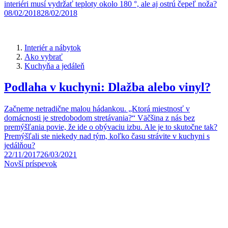
interiéri musí vydržať teploty okolo 180 °, ale aj ostrú čepeľ noža?
08/02/2018
28/02/2018
Interiér a nábytok
Ako vybrať
Kuchyňa a jedáleň
Podlaha v kuchyni: Dlažba alebo vinyl?
Začneme netradične malou hádankou. „Ktorá miestnosť v
domácnosti je stredobodom stretávania?“ Väčšina z nás bez
premýšľania povie, že ide o obývaciu izbu. Ale je to skutočne tak?
Premýšľali ste niekedy nad tým, koľko času strávite v kuchyni s
jedálňou?
22/11/2017
26/03/2021
Navigácia
Novší príspevok
príspevkov