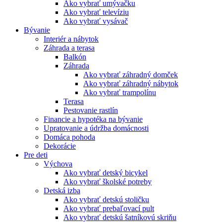
Ako vybrať umývačku
Ako vybrať televíziu
Ako vybrať vysávač
Bývanie
Interiér a nábytok
Záhrada a terasa
Balkón
Záhrada
Ako vybrať záhradný domček
Ako vybrať záhradný nábytok
Ako vybrať trampolínu
Terasa
Pestovanie rastlín
Financie a hypotéka na bývanie
Upratovanie a údržba domácnosti
Domáca pohoda
Dekorácie
Pre deti
Výchova
Ako vybrať detský bicykel
Ako vybrať školské potreby
Detská izba
Ako vybrať detskú stoličku
Ako vybrať prebaľovací pult
Ako vybrať detskú šatníkovú skriňu